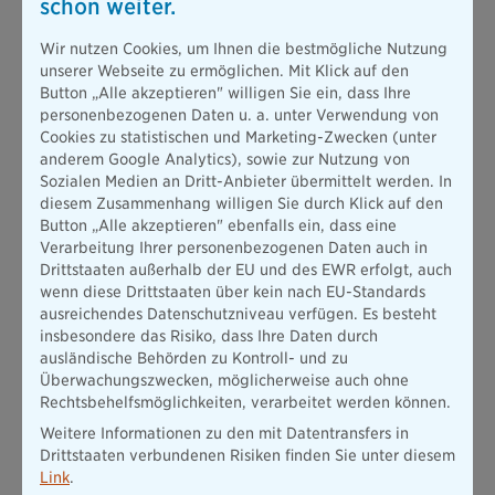
schon weiter.
sehr ausgeprägt. Genauso aber wünschen wir uns den
Austausch, das Miteinander und den persönlichen Kontakt.
Wir nutzen Cookies, um Ihnen die bestmögliche Nutzung
Agile Teams arbeiten selbstverantwortlich und entwickeln in
unserer Webseite zu ermöglichen. Mit Klick auf den
wechselnder Zusammensetzung neue Ideen. Daher gilt es
Button „Alle akzeptieren" willigen Sie ein, dass Ihre
auch die Arbeitsatmosphäre im Haus auf den Kopf zu stellen.
personenbezogenen Daten u. a. unter Verwendung von
Es steht nicht mehr allein Effizienz und Raumnutzen im Fokus
Cookies zu statistischen und Marketing-Zwecken (unter
der Infrastruktur. Kollaboration auf der einen Seite sowie Orte
anderem Google Analytics), sowie zur Nutzung von
der Ruhe für konzentrierte Arbeit auf der anderen Seite sind
Sozialen Medien an Dritt-Anbieter übermittelt werden. In
Anforderungen, denen wir uns stellen“, sagt Dr. Herbert
diesem Zusammenhang willigen Sie durch Klick auf den
Schneidemann. „Gemeinsam mit externen Experten und
Button „Alle akzeptieren" ebenfalls ein, dass eine
unseren Mitarbeitenden entwickeln wir Konzepte, wie die
Verarbeitung Ihrer personenbezogenen Daten auch in
Zukunft des Arbeitens bei der Bayerischen aussehen wird.
Drittstaaten außerhalb der EU und des EWR erfolgt, auch
Noch in diesem Jahr starten wir mit der Umsetzung und
wenn diese Drittstaaten über kein nach EU-Standards
investieren hier erheblich in die neue Arbeitswelt. Eine
ausreichendes Datenschutzniveau verfügen. Es besteht
Transformation, die von offenen Diskussionen und gelebter
insbesondere das Risiko, dass Ihre Daten durch
Streitkultur lebt. Daran wachsen wir.“
ausländische Behörden zu Kontroll- und zu
Überwachungszwecken, möglicherweise auch ohne
Auch unabhängig von Großprojekten verbessert die
Rechtsbehelfsmöglichkeiten, verarbeitet werden können.
Bayerische die Arbeitsbedingungen für ihre Mitarbeitenden
kontinuierlich. Zu den Leistungen zählen beispielsweise
Weitere Informationen zu den mit Datentransfers in
Kinderbetreuung, regelmäßige Gesundheitsveranstaltungen
Drittstaaten verbundenen Risiken finden Sie unter diesem
und Weiterbildungen, Sportangebote, Coachings, Job-Sharing
Link
.
und Afterwork-Veranstaltungen. Nicht zu vergessen die