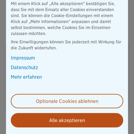
Mit einem Klick auf „Alle akzeptieren" bestätigen Sie,
vielleicht beste Kantine der Branche – hier wird frisch gekocht
dass Sie mit dem Einsatz aller Cookies einverstanden
und das mit eigenen Köchinnen und Köchen, die ganz sicher
sind. Sie können die Cookie-Einstellungen mit einem
mit ihren leckeren Mahlzeiten für ausgewogene Ernährung
Klick auf „Mehr Informationen" anpassen und damit
sorgen und gleichzeitig einen wichtigen Baustein für den
selbst bestimmen, welche Cookies Sie im Einzelnen
Rückhalt des gesamten Rudels leisten.
zulassen möchten.
Ihre Einwilligungen können Sie jederzeit mit Wirkung für
die Zukunft widerrufen.
Sabine Bader
Pressesprecherin Konzern und Leben
Impressum
Datenschutz
Mehr erfahren
T: 08967878238
sabine.bader@diebayerische.de
E-Mail senden
Optionale Cookies ablehnen
Alle akzeptieren