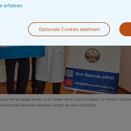
r erfahren
Optionale Cookies ablehnen
 im Kampf gegen Krebs: v.l.n.r. Volker Rech, Patrick Lindner, Dr. Herbert Schne
Chirurgische Klinik des Klinikums rechts der Isar und Stifter