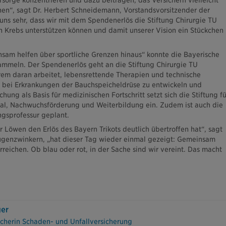
rsorge konzentrieren und dazu beitragen, das Versichern vielleicht
hen“, sagt Dr. Herbert Schneidemann, Vorstandsvorsitzender der
uns sehr, dass wir mit dem Spendenerlös die Stiftung Chirurgie TU
Krebs unterstützen können und damit unserer Vision ein Stückchen
am helfen über sportliche Grenzen hinaus“ konnte die Bayerische
mmeln. Der Spendenerlös geht an die Stiftung Chirurgie TU
em daran arbeitet, lebensrettende Therapien und technische
 bei Erkrankungen der Bauchspeicheldrüse zu entwickeln und
ng als Basis für medizinischen Fortschritt setzt sich die Stiftung fü
al, Nachwuchsförderung und Weiterbildung ein. Zudem ist auch die
ngsprofessur geplant.
 Löwen den Erlös des Bayern Trikots deutlich übertroffen hat“, sagt
ugenzwinkern, „hat dieser Tag wieder einmal gezeigt: Gemeinsam
rreichen. Ob blau oder rot, in der Sache sind wir vereint. Das macht
ger
cherin Schaden- und Unfallversicherung