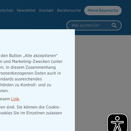
erischen
Newsletter
Kontakt
Beratersuche
Meine Bayerische
Was suchen Sie?
 den Button „Alle akzeptieren"
hen und Marketing-Zwecken (unter
sche und
rden. In diesem Zusammenhang
 personenbezogenen Daten auch in
gegen Krebs
tandards ausreichendes
hörden zu Kontroll- und zu
nnen.
diesem
Link
.
den sind. Sie können die Cookie-
ookies Sie im Einzelnen zulassen