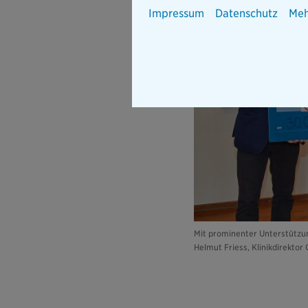
Impressum
Datenschutz
Meh
Mit prominenter Unterstützung
Helmut Friess, Klinikdirektor 