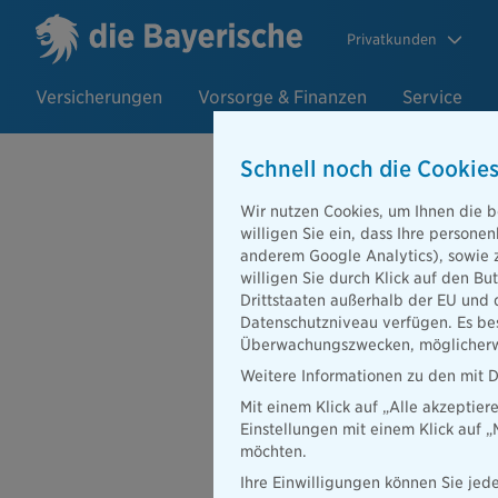
Privatkunden
Versicherungen
Vorsorge & Finanzen
Service
Schnell noch die Cookies
Wir nutzen Cookies, um Ihnen die b
06.09.2021
willigen Sie ein, dass Ihre person
Blau und Rot
anderem Google Analytics), sowie 
willigen Sie durch Klick auf den Bu
Friends sam
Drittstaaten außerhalb der EU und 
Datenschutzniveau verfügen. Es bes
Überwachungszwecken, möglicherwe
Weitere Informationen zu den mit D
Mit einem Klick auf „Alle akzeptier
Einstellungen mit einem Klick auf 
möchten.
Ihre Einwilligungen können Sie jede