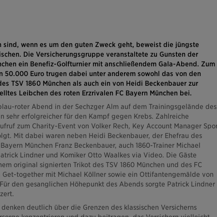
n sind, wenn es um den guten Zweck geht, beweist die jüngste
ischen. Die Versicherungsgruppe veranstaltete zu Gunsten der
nchen ein Benefiz-Golfturnier mit anschließendem Gala-Abend.
Zum
n 50.000 Euro trugen dabei unter anderem sowohl das von den
t des TSV 1860 München als auch ein von Heidi Beckenbauer zur
elltes Leibchen des roten Erzrivalen FC Bayern München bei.
blau-roter Abend in der Sechzger Alm auf dem Trainingsgelände des
 sehr erfolgreicher für den Kampf gegen Krebs. Zahlreiche
fruf zum Charity-Event von Volker Rech, Key Account Manager Spor
olgt. Mit dabei waren neben Heidi Beckenbauer, der Ehefrau des
 Bayern München Franz Beckenbauer, auch 1860-Trainer Michael
Patrick Lindner und Komiker Otto Waalkes via Video. Die Gäste
nem original signierten Trikot des TSV 1860 München und des FC
Get-together mit Michael Köllner sowie ein Ottifantengemälde von
 Für den gesanglichen Höhepunkt des Abends sorgte Patrick Lindner
zert.
 denken deutlich über die Grenzen des klassischen Versicherns