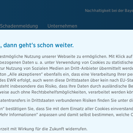
Nachhaltigkeit bei der Bay
Schadenmeldung
Unternehmen
, dann geht's schon weiter.
estmögliche Nutzung unserer Webseite zu ermöglichen. Mit Klick auf
enbezogenen Daten u. a. unter Verwendung von Cookies zu statistisc
 für einen Tag vereint: Die Bayeri
zur Nutzung von Sozialen Medien an Dritt-Anbieter übermittelt we
tton „Alle akzeptieren" ebenfalls ein, dass eine Verarbeitung Ihrer
meln 50.000 Euro für den Kampf 
des EWR erfolgt, auch wenn diese Drittstaaten über kein nach EU-S
teht insbesondere das Risiko, dass Ihre Daten durch ausländische Be
ise auch ohne Rechtsbehelfsmöglichkeiten, verarbeitet werden kö
atentransfers in Drittstaaten verbundenen Risiken finden Sie unter 
en" bestätigen Sie, dass Sie mit dem Einsatz aller Cookies einverstan
„Mehr Informationen" anpassen und damit selbst bestimmen, welche C
rzeit mit Wirkung für die Zukunft widerrufen.