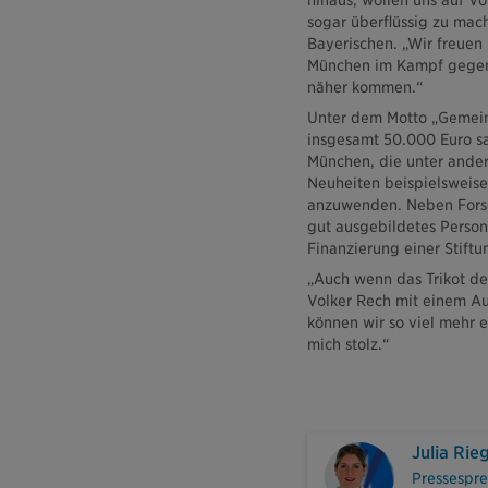
hinaus, wollen uns auf Vo
sogar überflüssig zu mac
Bayerischen. „Wir freuen 
München im Kampf gegen 
näher kommen.“
Unter dem Motto „Gemeins
insgesamt 50.000 Euro sa
München, die unter ander
Neuheiten beispielsweise
anzuwenden. Neben Forschu
gut ausgebildetes Person
Finanzierung einer Stiftu
„Auch wenn das Trikot der
Volker Rech mit einem A
können wir so viel mehr e
mich stolz.“
Julia Rie
Pressespre