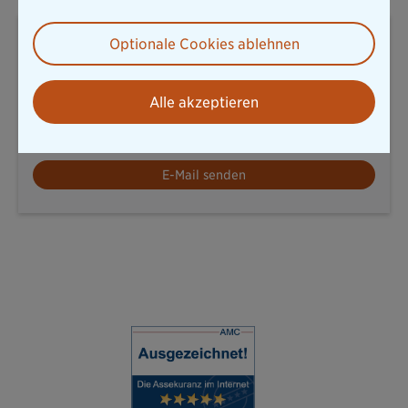
Sabine Bader
Optionale Cookies ablehnen
Pressesprecherin Konzern und Leben
Alle akzeptieren
T: 08967878238
sabine.bader@diebayerische.de
E-Mail senden