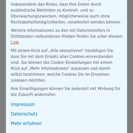
ein Eintrittsalter ab 60 Jahren auf 12 Monate sowie eine
insbesondere das Risiko, dass Ihre Daten durch
Beitragsrückgewähr während der Wartezeit angeboten.
ausländische Behörden zu Kontroll- und zu
Im Rahmen der Rechnungszinssenkung zum 01.01.2022 hat die
Überwachungszwecken, möglicherweise auch ohne
Bayerische auch die Leistungen einiger Tarife in der
Rechtsbehelfsmöglichkeiten, verarbeitet werden können.
Altersvorsorge angepasst. In der KlassikRente werden die
Weitere Informationen zu den mit Datentransfers in
Tarife ohne Todesfallleistung eingestellt und in der neuen
Drittstaaten verbundenen Risiken finden Sie unter diesem
Tarifgeneration nicht mehr angeboten. In der Sofort-Rente
Link
.
kann der Tarif mit der Todesfallleistung Rückzahlgarantie
Mit einem Klick auf „Alle akzeptieren" bestätigen Sie,
wegen der vorgeschriebenen Absenkung des
dass Sie mit dem Einsatz aller Cookies einverstanden
Rechnungszinses nicht mehr angeboten werden. Insofern
sind. Sie können die Cookie-Einstellungen mit einem
biete die Bayerische die Sofort-Rente nur noch mit
Klick auf „Mehr Informationen" anpassen und damit
Garantiezeit an. Die Basis-Rente AKTIV erhält aufgrund des
selbst bestimmen, welche Cookies Sie im Einzelnen
Rechnungszinssenkung einen neuen Rentenfaktor. Das
zulassen möchten.
bedeutet, es sinken sowohl der Rentenfaktor als auch der
garantierte Rentenfaktor. Zudem wird die Fondspalette bis
Ihre Einwilligungen können Sie jederzeit mit Wirkung für
April deutlich erweitert und verbessert. Die Riesterrente
die Zukunft widerrufen.
Zukunft und plusrente Riester wird es zukünftig als
Impressum
Honorartarif geben. Mit dem neuen Rechnungszins ist keine
100-Prozent-Bruttobeitragsgarantie mehr darstellbar. Daher
Datenschutz
wurden die Tarife neu kalkuliert und bieten für Kunden und
Vermittler attraktive Produktvorteile.
Mehr erfahren