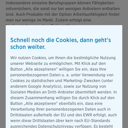
Insbesondere einzelne Berufsgruppen können Fähigkeiten
mitversichern, die sonst nur bei wenigen Anbietern enthalten
sind. Auch Produkte mit der Option Arbeitsunfähigkeit findet
man nur wenige im Markt. Zudem erfolgt eine
Nachversicherung ohne Risikoprüfung.
„Seit über 100 Jahren stehen für Lösungen zur
Schnell noch die Cookies, dann geht's
Einkommenssicherung. Versicherungen wie die BU, die DU
oder auch die Grundfähigkeitsversicherung sind strategischer
schon weiter.
Fokus unseres Angebotes als Lebensversicherer“, betont
Martin Gräfer, Vorstand der Bayerischen. „Nun haben wir
Wir nutzen Cookies, um Ihnen die bestmögliche Nutzung
unsere leistungsstarken Produkte nochmals verbessert und
unserer Webseite zu ermöglichen. Mit Klick auf den
sichern somit unsere Kundinnen und Kunden bestmöglich ab,
Button „Alle akzeptieren" willigen Sie ein, dass Ihre
damit es finanziell weitergeht, wenn der Körper oder der Geist
personenbezogenen Daten u. a. unter Verwendung von
nicht mehr kann.“
Cookies zu statistischen und Marketing-Zwecken (unter
anderem Google Analytics), sowie zur Nutzung von
Die Bayerische optimierte auch die mehrfach prämierte
Sozialen Medien an Dritt-Anbieter übermittelt werden. In
Sterbegeldversicherung. Es erfolgte eine überarbeitete
diesem Zusammenhang willigen Sie durch Klick auf den
Kalkulation mit verbesserter Tarifierung. Künftig ist die
Button „Alle akzeptieren" ebenfalls ein, dass eine
doppelte Leistung bei Unfalltod wählbar. Zudem zeichnen
Verarbeitung Ihrer personenbezogenen Daten auch in
den neuen Tarif kurze Wartezeit und altersabhängige
Drittstaaten außerhalb der EU und des EWR erfolgt, auch
Staffelleistung aus.
wenn diese Drittstaaten über kein nach EU-Standards
Insbesondere wird eine Reduzierung der Staffelleistung für
ausreichendes Datenschutzniveau verfügen. Es besteht