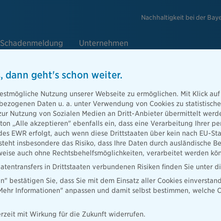
Nachhaltigkeit bei der Bay
Schadenmeldung
Unternehmen
, dann geht's schon weiter.
estmögliche Nutzung unserer Webseite zu ermöglichen. Mit Klick auf
enbezogenen Daten u. a. unter Verwendung von Cookies zu statistisc
sgruppe die Bayerische und IT-Ex
zur Nutzung von Sozialen Medien an Dritt-Anbieter übermittelt we
tton „Alle akzeptieren" ebenfalls ein, dass eine Verarbeitung Ihrer
 für Kooperation mit Dritten
des EWR erfolgt, auch wenn diese Drittstaaten über kein nach EU-S
teht insbesondere das Risiko, dass Ihre Daten durch ausländische Be
ise auch ohne Rechtsbehelfsmöglichkeiten, verarbeitet werden kö
atentransfers in Drittstaaten verbundenen Risiken finden Sie unter 
en" bestätigen Sie, dass Sie mit dem Einsatz aller Cookies einverstan
 digitalen Aktivitäten für Dritte startet die Versicherungsgruppe die
„Mehr Informationen" anpassen und damit selbst bestimmen, welche C
tere Transformationspartnerschaft mit der Novum GmbH, einem
 Softwarelösungen für den Versicherungsmarkt.
rzeit mit Wirkung für die Zukunft widerrufen.
ayerischen, die Bayerische Digital Holding AG, und Novum arbeiten