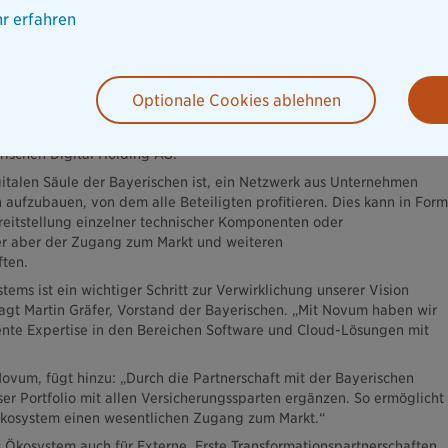
gen Bestandsführungssystem für Sachversicherungsverträge. Nun
r erfahren
men die Kooperation, um zusätzliche Mehrwerte für den
enerieren.
dsführungssystem planen wir auch weitere Projekte, die wir
tungen an Dritte anbieten. Auch die Übernahme von
Optionale Cookies ablehnen
ner ist möglich – die Ideen und Möglichkeiten der Kooperation sind
iterhin ergänzt und konkretisiert“, erklären Michael Brand und Thoma
rischen Digital Holding AG.
gitalen Säule der Bayerischen ist, ein Netzwerk aus Unternehmen
 aufzubauen, von dem alle Beteiligten profitieren. Dies kann in Form
eitstellung einzelner technischer Komponenten oder
er aber der Zugang zum Markt und weiteren
ften.
ems ist ein wichtiger Schritt zur Verwirklichung unserer Vision
sagt Martin Gräfer, Vorstand der Bayerischen. „Mit Novum haben wir
lente Expertise in den Bereichen Software und Cloud-Lösungen mit
ovum, fügt hinzu: „Durch die Partnerschaft mit der Bayerischen
er Portfolio mit allen Versicherungssparten ergänzen. So ermöglicht
Ökosystem einen wesentlichen Zugang zum Markt.“
s Ökosystem auch für Externe. Erste Transformationspartnerschaften