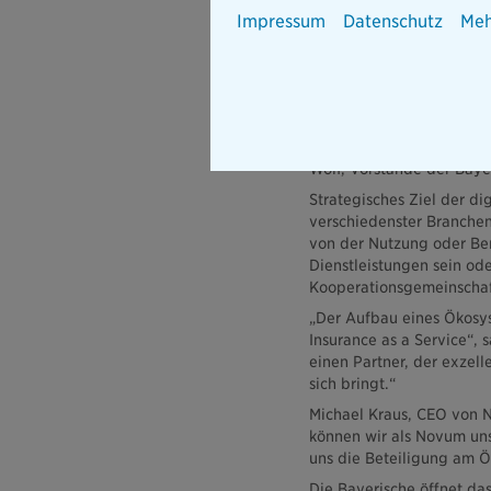
aktuell an einem neuarti
Impressum
Datenschutz
Meh
vertiefen beide Unterneh
Versicherungsmarkt zu g
„Neben dem neuen Bestan
zukünftig als Dienstleis
Geschäftsprozessen Exter
vielfältig und werden we
Wolf, Vorstände der Baye
Strategisches Ziel der di
verschiedenster Branchen
von der Nutzung oder Ber
Dienstleistungen sein od
Kooperationsgemeinscha
„Der Aufbau eines Ökosyst
Insurance as a Service“, 
einen Partner, der exzel
sich bringt.“
Michael Kraus, CEO von N
können wir als Novum uns
uns die Beteiligung am 
Die Bayerische öffnet da