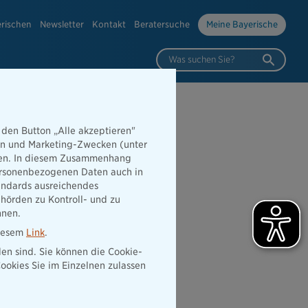
erischen
Newsletter
Kontakt
Beratersuche
Meine Bayerische
Was suchen Sie?
 den Button „Alle akzeptieren"
hen und Marketing-Zwecken (unter
perte
rden. In diesem Zusammenhang
 personenbezogenen Daten auch in
tandards ausreichendes
hörden zu Kontroll- und zu
nnen.
diesem
Link
.
den sind. Sie können die Cookie-
ookies Sie im Einzelnen zulassen