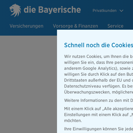
Privatkunden
Versicherungen
Vorsorge & Finanzen
Service
Schnell noch die Cookies
Wir nutzen Cookies, um Ihnen die b
02.04.2019
willigen Sie ein, dass Ihre person
Versicherung
anderem Google Analytics), sowie 
willigen Sie durch Klick auf den Bu
Novum: offen
Drittstaaten außerhalb der EU und 
Datenschutzniveau verfügen. Es bes
Überwachungszwecken, möglicherwe
Weitere Informationen zu den mit D
Mit einem Klick auf „Alle akzeptier
Im Zuge der Öffnung ihrer
Einstellungen mit einem Klick auf 
Bayerische nun eine wei
möchten.
führenden Entwickler von
Ihre Einwilligungen können Sie jede
Die Digitaltochter der B