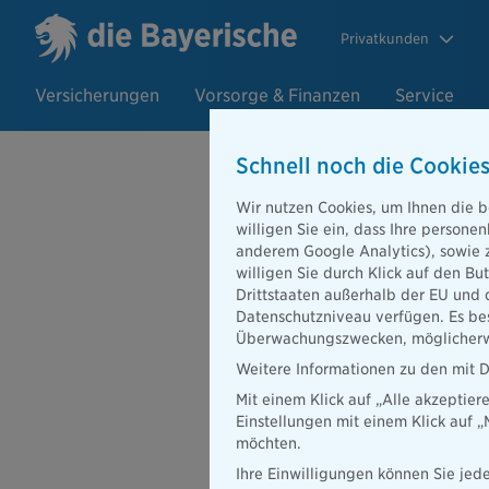
Privatkunden
Versicherungen
Vorsorge & Finanzen
Service
Schnell noch die Cookies
Wir nutzen Cookies, um Ihnen die b
26.09.2019
willigen Sie ein, dass Ihre person
Versicherung
anderem Google Analytics), sowie 
willigen Sie durch Klick auf den Bu
werden klim
Drittstaaten außerhalb der EU und 
Datenschutzniveau verfügen. Es bes
Überwachungszwecken, möglicherwe
Weitere Informationen zu den mit D
Mit einem Klick auf „Alle akzeptier
Die Bayerische und ihre 
Einstellungen mit einem Klick auf 
Klimaschutz und wirtschaf
möchten.
die Bayerische die Stand
Den klimawirksamen Ausgl
Ihre Einwilligungen können Sie jede
ein TÜV-zertifiziertes K