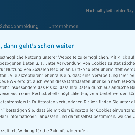
Nachhaltigkeit bei der Bay
Schadenmeldung
Unternehmen
, dann geht's schon weiter.
estmögliche Nutzung unserer Webseite zu ermöglichen. Mit Klick auf
enbezogenen Daten u. a. unter Verwendung von Cookies zu statistisc
sgruppe die Bayerische und Panga
zur Nutzung von Sozialen Medien an Dritt-Anbieter übermittelt we
tton „Alle akzeptieren" ebenfalls ein, dass eine Verarbeitung Ihrer
aneutral
des EWR erfolgt, auch wenn diese Drittstaaten über kein nach EU-S
teht insbesondere das Risiko, dass Ihre Daten durch ausländische Be
ise auch ohne Rechtsbehelfsmöglichkeiten, verarbeitet werden kö
atentransfers in Drittstaaten verbundenen Risiken finden Sie unter 
en" bestätigen Sie, dass Sie mit dem Einsatz aller Cookies einverstan
nachhaltige Tochter Pangaea Life setzen ein Zeichen für den
„Mehr Informationen" anpassen und damit selbst bestimmen, welche C
ten ab sofort klimaneutral. Als klimaneutrales Unternehmen erfüllt
ards zur Kompensation der verursachten Treibhausgasemissionen.
eich sämtlicher CO₂-Emissionen weist die Bayerische fortan durch
rzeit mit Wirkung für die Zukunft widerrufen.
limaneutralitäts-Siegel (entsprechend Standard TN-CC 020 „Calculatio