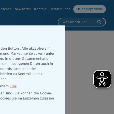
erischen
Newsletter
Kontakt
Beratersuche
Meine Bayerische
Was suchen Sie?
 den Button „Alle akzeptieren"
hen und Marketing-Zwecken (unter
ea Life
rden. In diesem Zusammenhang
 personenbezogenen Daten auch in
tandards ausreichendes
hörden zu Kontroll- und zu
nnen.
diesem
Link
.
den sind. Sie können die Cookie-
ookies Sie im Einzelnen zulassen
n