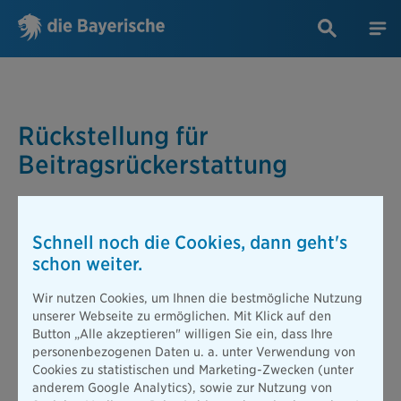
Rückstellung für
Beitragsrückerstattung
Die
Rückstellung für Beitragsrückerstattung
ist ein wichtiger
Schnell noch die Cookies, dann geht's
Aspekt in der Finanzwelt von Versicherungsgesellschaften. Es
handelt sich hierbei um einen speziellen Bilanzposten, den
schon weiter.
Versicherer verwenden, um Gelder für zukünftige
Rückerstattungen von Beiträgen an ihre Versicherten zu
Wir nutzen Cookies, um Ihnen die bestmögliche Nutzung
reservieren. Einige Versicherungsverträge sehen vor, dass
unserer Webseite zu ermöglichen. Mit Klick auf den
Versicherten Beiträge in Form von Ausschüttungen
Button „Alle akzeptieren" willigen Sie ein, dass Ihre
zurückerstattet werden. Um zu verstehen, wie viel eine
personenbezogenen Daten u. a. unter Verwendung von
Versicherungsgesellschaft hierfür vorsieht, können
Cookies zu statistischen und Marketing-Zwecken (unter
Interessierte die Bilanz des Unternehmens einsehen. Dort wird
anderem Google Analytics), sowie zur Nutzung von