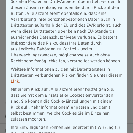
deutlich, welcher Betrag unter dem Posten
Rückstellung für
Sozialen Medien an Dritt-Anbieter übermittelt werden. In
Beitragsrückerstattung
für diese Zwecke zurückgelegt wird.
diesem Zusammenhang willigen Sie durch Klick auf den
Das gibt einen Einblick darüber, wie verantwortungsvoll und
Button „Alle akzeptieren" ebenfalls ein, dass eine
vorausschauend eine Versicherungsgesellschaft agiert.
Verarbeitung Ihrer personenbezogenen Daten auch in
Drittstaaten außerhalb der EU und des EWR erfolgt, auch
wenn diese Drittstaaten über kein nach EU-Standards
ausreichendes Datenschutzniveau verfügen. Es besteht
insbesondere das Risiko, dass Ihre Daten durch
ausländische Behörden zu Kontroll- und zu
Überwachungszwecken, möglicherweise auch ohne
Rechtsbehelfsmöglichkeiten, verarbeitet werden können.
Weitere Informationen zu den mit Datentransfers in
Drittstaaten verbundenen Risiken finden Sie unter diesem
Link
.
Mit einem Klick auf „Alle akzeptieren" bestätigen Sie,
dass Sie mit dem Einsatz aller Cookies einverstanden
sind. Sie können die Cookie-Einstellungen mit einem
Beraterportal
Klick auf „Mehr Informationen" anpassen und damit
selbst bestimmen, welche Cookies Sie im Einzelnen
Karriere
zulassen möchten.
Ihre Einwilligungen können Sie jederzeit mit Wirkung für
Presse