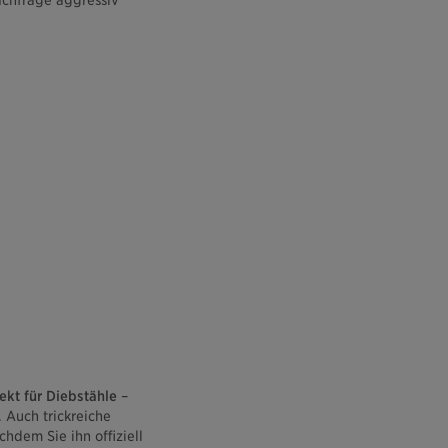
achfrage aggressiv
ekt für Diebstähle
–
 Auch trickreiche
hdem Sie ihn offiziell