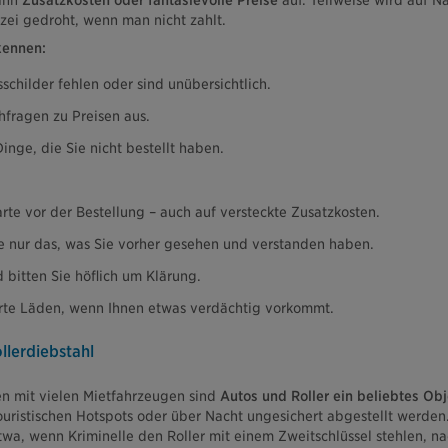
ann
Zusatzkosten oder fantasievolle Preise
auf. Teilweise wird auf N
izei gedroht, wenn man nicht zahlt.
kennen:
schilder fehlen oder sind unübersichtlich.
hfragen zu Preisen aus.
inge, die Sie nicht bestellt haben.
rte vor der Bestellung – auch auf versteckte Zusatzkosten.
e nur das, was Sie vorher gesehen und verstanden haben.
bitten Sie höflich um Klärung.
erte Läden, wenn Ihnen etwas verdächtig vorkommt.
llerdiebstahl
n mit vielen Mietfahrzeugen sind
Autos und Roller ein beliebtes Obj
uristischen Hotspots oder über Nacht ungesichert abgestellt werden.
a, wenn Kriminelle den Roller mit einem Zweitschlüssel stehlen, nac