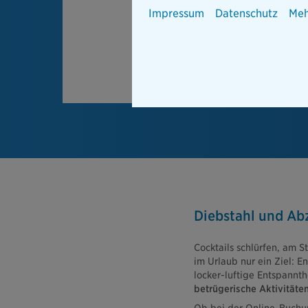
Impressum
Datenschutz
Meh
Diebstahl und Ab
Cocktails schlürfen, am 
im Urlaub nur ein Ziel: 
locker-luftige Entspannth
betrügerische Aktivitäte