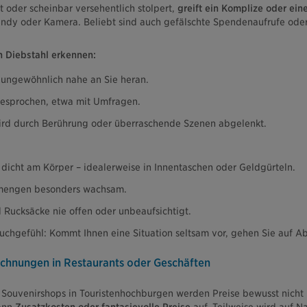
et oder scheinbar versehentlich stolpert,
greift ein Komplize oder ei
andy oder Kamera. Beliebt sind auch gefälschte Spendenaufrufe oder
 Diebstahl erkennen:
 ungewöhnlich nahe an Sie heran.
gesprochen, etwa mit Umfragen.
ird durch Berührung oder überraschende Szenen abgelenkt.
dicht am Körper – idealerweise in Innentaschen oder Geldgürteln.
nmengen besonders wachsam.
 Rucksäcke nie offen oder unbeaufsichtigt.
uchgefühl: Kommt Ihnen eine Situation seltsam vor, gehen Sie auf A
chnungen in Restaurants oder Geschäften
Souvenirshops in Touristenhochburgen werden Preise bewusst nicht 