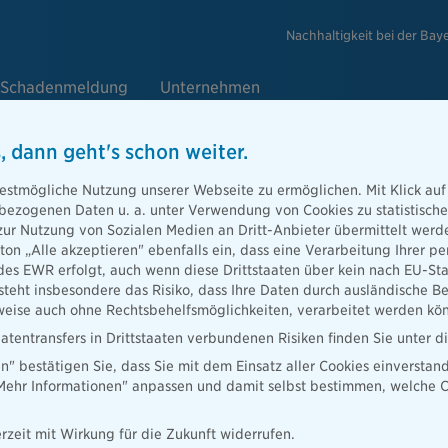
Nachhaltigkeit bei der Bay
Schadenmeldung
Unternehmen
, dann geht's schon weiter.
laub:
estmögliche Nutzung unserer Webseite zu ermöglichen. Mit Klick auf
enbezogenen Daten u. a. unter Verwendung von Cookies zu statistisc
zur Nutzung von Sozialen Medien an Dritt-Anbieter übermittelt we
tton „Alle akzeptieren" ebenfalls ein, dass eine Verarbeitung Ihrer
Sie sich vor
des EWR erfolgt, auch wenn diese Drittstaaten über kein nach EU-S
 können.
teht insbesondere das Risiko, dass Ihre Daten durch ausländische Be
ise auch ohne Rechtsbehelfsmöglichkeiten, verarbeitet werden kö
atentransfers in Drittstaaten verbundenen Risiken finden Sie unter 
en" bestätigen Sie, dass Sie mit dem Einsatz aller Cookies einverstan
„Mehr Informationen" anpassen und damit selbst bestimmen, welche C
rzeit mit Wirkung für die Zukunft widerrufen.