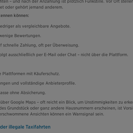
ten – und nach der Anzahlung ist plötzlich Funkstille. Vor Ort stellen
ietet oder gehört jemand anderem.
kennen können:
niedriger als vergleichbare Angebote.
r wenige Bewertungen.
f schnelle Zahlung, oft per Überweisung.
lgt ausschließlich per E-Mail oder Chat – nicht über die Plattform.
e Plattformen mit Käuferschutz.
ngen und vollständige Anbieterprofile.
kasse ohne Absicherung.
 über Google Maps – oft reicht ein Blick, um Unstimmigkeiten zu er
ndes Grundstück oder ganz andere Hausnummern erscheinen, ist Vors
verschwommene Ansichten können ein Warnsignal sein.
der illegale Taxifahrten