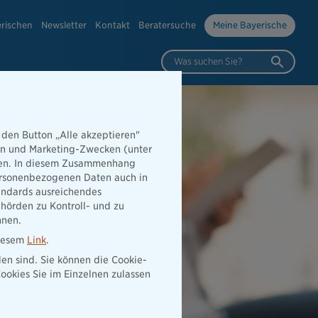
erischen
Newsletter
Kontakt
Beratersuche
Meine Bayerische
Was suchen Sie?
 den Button „Alle akzeptieren"
hen und Marketing-Zwecken (unter
rden. In diesem Zusammenhang
 personenbezogenen Daten auch in
tandards ausreichendes
hörden zu Kontroll- und zu
nnen.
diesem
Link
.
den sind. Sie können die Cookie-
ookies Sie im Einzelnen zulassen