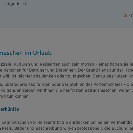
abgedeckt.
Zur 
maschen im Urlaub
bsziele, Kulturen und Reisearten auch sein mögen – eines haben sie l
Zielpersonen für Betrüger und Diebinnen. Der Grund liegt auf der Ha
will, ist leichter abzulenken oder zu täuschen.
Genau das nutzen Kri
e, überteuerte Taxifahrten oder das Stehlen des Portemonnaies – die
Im Folgenden zeigen wir Ihnen die häufigsten Betrugsmaschen, woran 
rug tun können.
terkünfte
e beginnt schon vor Reiseantritt: Sie entdecken online ein
vermeintli
 Preis
. Bilder und Beschreibung wirken professionell, die Buchung er