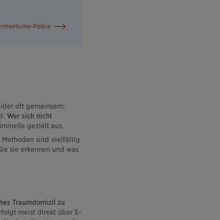
PrimeHome-Police
eider oft gemeinsam:
nd:
Wer sich nicht
minelle gezielt aus.
 Methoden sind vielfältig
Sie sie erkennen und was
ches Traumdomizil zu
folgt meist direkt über E-