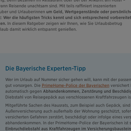
g, beim Bezahlen im Restaurant oder bei der Ankunft am Hotel –
nn Reisende unachtsam sind. Mit teils raffiniert inszenierten
auber und Urlauberinnen
um Geld, Wertgegenstände oder persönlich
t:
Wer die häufigsten Tricks kennt und sich entsprechend vorbereitet
zen.
In diesem Ratgeber zeigen wir Ihnen, wie Sie Urlaubsbetrug
laub damit wirklich entspannt genießen.
Die Bayerische Experten-Tipp
Wer im Urlaub auf Nummer sicher gehen will, kann mit der passe
gut vorsorgen. Die
PrimeHome-Police der Bayerischen
versichert
automatisch gegen
Abhandenkommen, Zerstörung und Beschädi
Diebstahl von Reisegepäck aus verschlossenen Kraftfahrzeugen ist
Mitgeführte Sachen des Hausrats, zum Beispiel auch Gepäck, sin
Außenversicherung auch außerhalb der Wohnung geschützt, sofern
versicherten Gefahren zerstört, beschädigt oder infolge eines ver
abhandenkommen. In der PrimeHome-Police der Bayerischen ist 
Einbruchdiebstahl aus Kraftfahrzeugen im Versicherungsbaustei