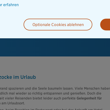
r erfahren
Optionale Cookies ablehnen
zocke im Urlaub
Strand spazieren und die Seele baumeln lassen. Viele Menschen habe
Endlich mal wieder so richtig entspannen und genießen. Doch die
eit vieler Reisenden bietet leider auch perfekte
Gelegenheit für
n
am Urlaubsort.