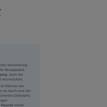
e
,
nden Versicherung
 Ihr Reisegepäck
gung
. Auch der
 mitversichert.
d im Rahmen der
 sie durch eine der
sicherten Diebstahls
sogar
n Hausrat
immer