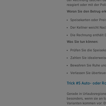
der Rechnung tauchen d
reagiert oder mit der Pol
Woran Sie den Betrug er
Speisekarten oder Preis
Der Kellner weicht Nac
Die Rechnung enthält D
Was Sie tun können:
Prüfen Sie die Speiseka
Zahlen Sie idealerweis
Bewahren Sie Ruhe und 
Verlassen Sie überteu
Trick #5 Auto- oder Ro
Gerade in Urlaubsregione
besonders, wenn sie an to
Varianten kommen vor: Etw