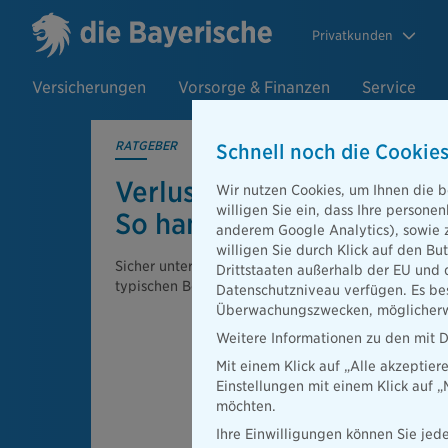
Privatkunden
Versicherungen
Vorsorge & Finanzen
Service
RATGEBER
Schnell noch die Cookies
Verlust & Diebstahl im Ur
Wir nutzen Cookies, um Ihnen die b
willigen Sie ein, dass Ihre person
So handeln Sie richtig
anderem Google Analytics), sowie 
willigen Sie durch Klick auf den Bu
Sicher unterwegs im Urlaub: Wir geben Tipps, wie 
Drittstaaten außerhalb der EU und 
typischen Betrugsmaschen und Diebstahl schützen
Datenschutzniveau verfügen. Es bes
Überwachungszwecken, möglicherwe
Weitere Informationen zu den mit D
Mit einem Klick auf „Alle akzeptier
Einstellungen mit einem Klick auf 
möchten.
Ihre Einwilligungen können Sie jede