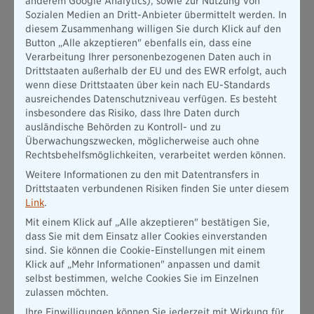
anderem Google Analytics), sowie zur Nutzung von
Sozialen Medien an Dritt-Anbieter übermittelt werden. In
diesem Zusammenhang willigen Sie durch Klick auf den
Button „Alle akzeptieren" ebenfalls ein, dass eine
Verarbeitung Ihrer personenbezogenen Daten auch in
Drittstaaten außerhalb der EU und des EWR erfolgt, auch
wenn diese Drittstaaten über kein nach EU-Standards
ausreichendes Datenschutzniveau verfügen. Es besteht
insbesondere das Risiko, dass Ihre Daten durch
ausländische Behörden zu Kontroll- und zu
Überwachungszwecken, möglicherweise auch ohne
Rechtsbehelfsmöglichkeiten, verarbeitet werden können.
Weitere Informationen zu den mit Datentransfers in
Drittstaaten verbundenen Risiken finden Sie unter diesem
Checkliste “Leben ohne Auto – für wen, für wen nicht?”
Link
.
Mit einem Klick auf „Alle akzeptieren" bestätigen Sie,
Außerdem wollen wir uns jetzt noch im Einzelnen anschauen,
dass Sie mit dem Einsatz aller Cookies einverstanden
welche
Alternativen zum eigenen Auto
zu Ihnen passen
sind. Sie können die Cookie-Einstellungen mit einem
könnten.
Klick auf „Mehr Informationen" anpassen und damit
selbst bestimmen, welche Cookies Sie im Einzelnen
zulassen möchten.
Carsharing oder Fahrgemeinschaften -
Ihre Einwilligungen können Sie jederzeit mit Wirkung für