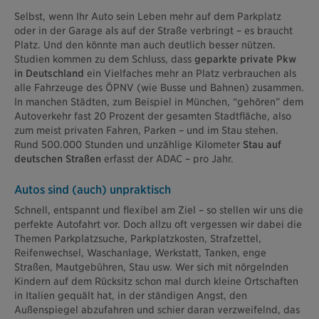
Selbst, wenn Ihr Auto sein Leben mehr auf dem Parkplatz
oder in der Garage als auf der Straße verbringt – es braucht
Platz. Und den könnte man auch deutlich besser nützen.
Studien kommen zu dem Schluss, dass
geparkte private Pkw
in Deutschland
ein Vielfaches mehr an Platz verbrauchen als
alle Fahrzeuge des ÖPNV (wie Busse und Bahnen) zusammen.
In manchen Städten, zum Beispiel in München, “gehören” dem
Autoverkehr fast 20 Prozent der gesamten Stadtfläche, also
zum meist privaten Fahren, Parken – und im Stau stehen.
Rund 500.000 Stunden und unzählige Kilometer
Stau auf
deutschen Straßen
erfasst der ADAC – pro Jahr.
Autos sind (auch) unpraktisch
Schnell, entspannt und flexibel am Ziel – so stellen wir uns die
perfekte Autofahrt vor. Doch allzu oft vergessen wir dabei die
Themen Parkplatzsuche, Parkplatzkosten, Strafzettel,
Reifenwechsel, Waschanlage, Werkstatt, Tanken, enge
Straßen, Mautgebühren, Stau usw. Wer sich mit nörgelnden
Kindern auf dem Rücksitz schon mal durch kleine Ortschaften
in Italien gequält hat, in der ständigen Angst, den
Außenspiegel abzufahren und schier daran verzweifelnd, das