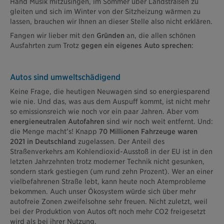
Hand Musik mitzusingen, im Sommer über Landstraßen zu
gleiten und sich im Winter von der Sitzheizung wärmen zu
lassen, brauchen wir Ihnen an dieser Stelle also nicht erklären.
Fangen wir lieber mit den
Gründen
an, die allen schönen
Ausfahrten zum Trotz
gegen ein eigenes Auto sprechen
:
Autos sind umweltschädigend
Keine Frage, die heutigen Neuwagen sind so energiesparend
wie nie. Und das, was aus dem Auspuff kommt, ist nicht mehr
so emissionsreich wie noch vor ein paar Jahren. Aber vom
energieneutralen Autofahren
sind wir noch weit entfernt. Und:
die Menge macht’s! Knapp
70 Millionen Fahrzeuge waren
2021 in Deutschland
zugelassen. Der Anteil des
Straßenverkehrs am Kohlendioxid-Ausstoß in der EU ist in den
letzten Jahrzehnten trotz moderner Technik nicht gesunken,
sondern stark gestiegen (um rund zehn Prozent). Wer an einer
vielbefahrenen Straße lebt, kann heute noch Atemprobleme
bekommen. Auch unser Ökosystem würde sich über mehr
autofreie Zonen zweifelsohne sehr freuen. Nicht zuletzt, weil
bei der Produktion von Autos oft noch mehr CO2 freigesetzt
wird als bei ihrer Nutzung.