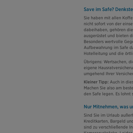
Save im Safe? Denkste
Sie haben mit allen Koffe
nicht sofort von der ein
dabeihaben, gehören dies
ausgerüstet und bieten d
Besonders wertvolle Gege
Aufbewahrung im Safe da
Hotelleitung und die örtli
Übrigens: Wertsachen, di
eigene Hausratversicheru
umgehend Ihrer Versiche
Kleiner Tipp:
Auch in dies
Machen Sie also am best
den Safe legen. Es lohnt s
Nur Mitnehmen, was u
Sind Sie im Urlaub außer
Kreditkarten, Bargeld un
sind zu verschließende I