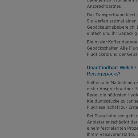
dagegen am Flughafen ver
Ansprechpartner.
Das Transportband leert 
Sie werfen erstmal einen
Gepäckausgabebereich. D
einfach und ihr Gepäck g
Bleibt der Koffer dagege
Gepäckschalter. Alle Flu
Flugtickets und der Gep
Unauffindbar: Welche 
Reisegepäcks?
Sollten alle Maßnahmen zu
erster Ansprechpartner. 
Regel die nötigsten Hygi
Kleidungsstücke zu (ang
Fluggesellschaft zur Erst
Bei Pauschalreisen geht 
Anbieter entschädigt der 
einem festgelegten Proze
Ihrem Reiseveranstalter, 