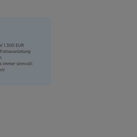
mal 1.300 EUR
e Fotoausrüstung
n
 immer sinnvoll:
en!