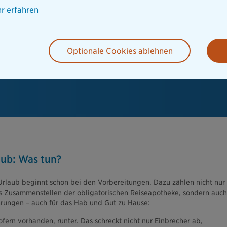
r erfahren
Optionale Cookies ablehnen
aub: Was tun?
 Urlaub beginnt schon bei den Vorbereitungen. Dazu zählen nicht nur
s Zusammenstellen der obligatorischen Reiseapotheke, sondern auch
hrungen – auch für das Hab und Gut zu Hause:
ofern vorhanden, runter. Das schreckt nicht nur Einbrecher ab,