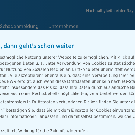
Nachhaltigkeit bei der Bay
Schadenmeldung
Unternehmen
, dann geht's schon weiter.
 tun?
estmögliche Nutzung unserer Webseite zu ermöglichen. Mit Klick auf
enbezogenen Daten u. a. unter Verwendung von Cookies zu statistisc
zur Nutzung von Sozialen Medien an Dritt-Anbieter übermittelt we
lung stehen
tton „Alle akzeptieren" ebenfalls ein, dass eine Verarbeitung Ihrer
n man
des EWR erfolgt, auch wenn diese Drittstaaten über kein nach EU-S
laune
teht insbesondere das Risiko, dass Ihre Daten durch ausländische Be
ise auch ohne Rechtsbehelfsmöglichkeiten, verarbeitet werden kö
atentransfers in Drittstaaten verbundenen Risiken finden Sie unter 
en" bestätigen Sie, dass Sie mit dem Einsatz aller Cookies einverstan
„Mehr Informationen" anpassen und damit selbst bestimmen, welche C
rzeit mit Wirkung für die Zukunft widerrufen.