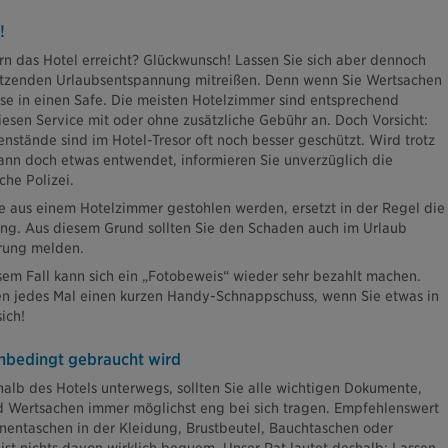
!
rn das Hotel erreicht? Glückwunsch! Lassen Sie sich aber dennoch
setzenden Urlaubsentspannung mitreißen. Denn wenn Sie Wertsachen
e in einen Safe. Die meisten Hotelzimmer sind entsprechend
iesen Service mit oder ohne zusätzliche Gebühr an. Doch Vorsicht:
nstände sind im Hotel-Tresor oft noch besser geschützt. Wird trotz
nn doch etwas entwendet, informieren Sie unverzüglich die
che Polizei.
e aus einem Hotelzimmer gestohlen werden, ersetzt in der Regel die
ng. Aus diesem Grund sollten Sie den Schaden auch im Urlaub
rung melden.
em Fall kann sich ein „Fotobeweis“ wieder sehr bezahlt machen.
en jedes Mal einen kurzen Handy-Schnappschuss, wenn Sie etwas in
ich!
nbedingt gebraucht wird
halb des Hotels unterwegs, sollten Sie alle wichtigen Dokumente,
d Wertsachen immer möglichst eng bei sich tragen. Empfehlenswert
nnentaschen in der Kleidung, Brustbeutel, Bauchtaschen oder