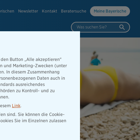
erischen
Newsletter
Kontakt
Beratersuche
Meine Bayerische
Was suchen Sie?
 den Button „Alle akzeptieren"
hen und Marketing-Zwecken (unter
rden. In diesem Zusammenhang
 personenbezogenen Daten auch in
tandards ausreichendes
hörden zu Kontroll- und zu
nnen.
diesem
Link
.
den sind. Sie können die Cookie-
ookies Sie im Einzelnen zulassen