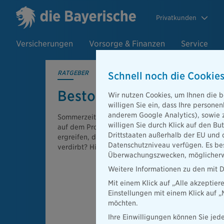
Privatkunden
Versicherungen
Vorsorge & Finanzen
Service
RATGEBER
Schnell noch die Cookies
Bestohlen im Urlaub: Was
Wir nutzen Cookies, um Ihnen die b
willigen Sie ein, dass Ihre person
anderem Google Analytics), sowie 
Sommerzeit ist Urlaubszeit! Erholung und Abwechs
willigen Sie durch Klick auf den Bu
auf dem Programm. Doch welche Maßnahmen kan
Drittstaaten außerhalb der EU und 
ergreifen, damit auch kein Langfinger die Urlaubs
Datenschutzniveau verfügen. Es bes
verdirbt? Hier steht‘s!
Überwachungszwecken, möglicherwe
Weitere Informationen zu den mit D
Mit einem Klick auf „Alle akzeptier
Einstellungen mit einem Klick auf 
möchten.
Ihre Einwilligungen können Sie jede