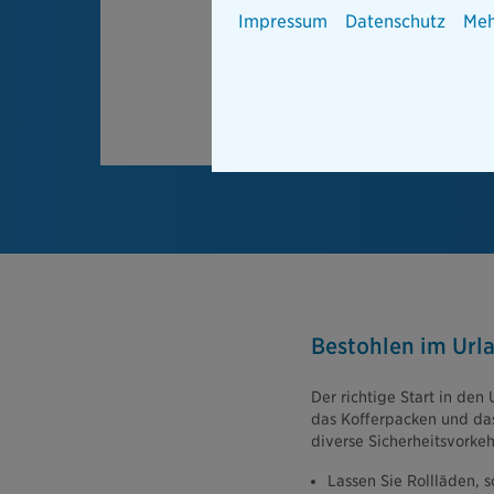
Impressum
Datenschutz
Meh
Bestohlen im Url
Der richtige Start in den
das Kofferpacken und da
diverse Sicherheitsvorke
Lassen Sie Rollläden, s