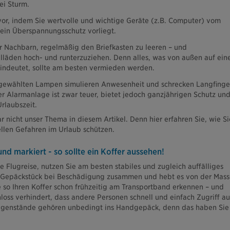
ei Sturm.
or, indem Sie wertvolle und wichtige Geräte (z.B. Computer) vom
kein Überspannungsschutz vorliegt.
r Nachbarn, regelmäßig den Briefkasten zu leeren – und
lläden hoch- und runterzuziehen. Denn alles, was von außen auf ein
indeutet, sollte am besten vermieden werden.
sgewählten Lampen simulieren Anwesenheit und schrecken Langfinge
ner Alarmanlage ist zwar teuer, bietet jedoch ganzjährigen Schutz un
Urlaubszeit.
ar nicht unser Thema in diesem Artikel. Denn hier erfahren Sie, wie Si
ellen Gefahren im Urlaub schützen.
nd markiert - so sollte ein Koffer aussehen!
ie Flugreise, nutzen Sie am besten stabiles und zugleich auffälliges
s Gepäckstück bei Beschädigung zusammen und hebt es von der Mass
so Ihren Koffer schon frühzeitig am Transportband erkennen – und
hloss verhindert, dass andere Personen schnell und einfach Zugriff au
egenstände gehören unbedingt ins Handgepäck, denn das haben Sie