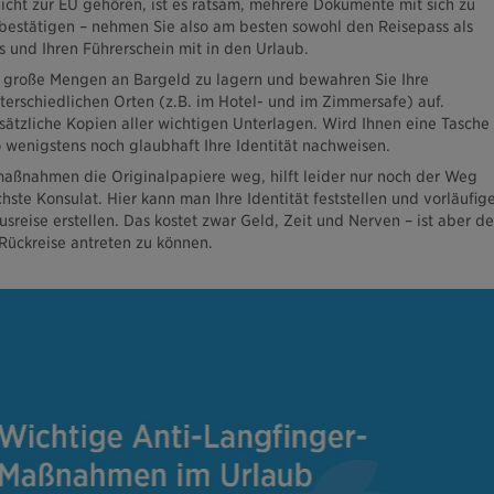
nicht zur EU gehören, ist es ratsam, mehrere Dokumente mit sich zu
t bestätigen – nehmen Sie also am besten sowohl den Reisepass als
 und Ihren Führerschein mit in den Urlaub.
 große Mengen an Bargeld zu lagern und bewahren Sie Ihre
rschiedlichen Orten (z.B. im Hotel- und im Zimmersafe) auf.
usätzliche Kopien aller wichtigen Unterlagen. Wird Ihnen eine Tasche
 wenigstens noch glaubhaft Ihre Identität nachweisen.
tsmaßnahmen die Originalpapiere weg, hilft leider nur noch der Weg
chste Konsulat. Hier kann man Ihre Identität feststellen und vorläufig
sreise erstellen. Das kostet zwar Geld, Zeit und Nerven – ist aber de
Rückreise antreten zu können.