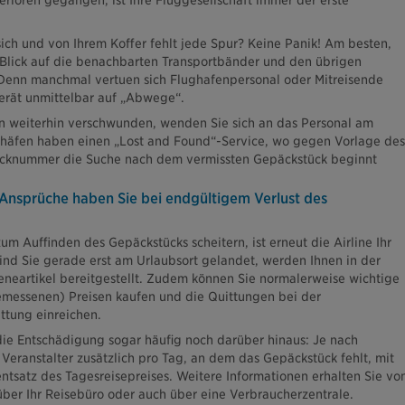
loren gegangen, ist Ihre Fluggesellschaft immer der erste
sich und von Ihrem Koffer fehlt jede Spur? Keine Panik! Am besten,
 Blick auf die benachbarten Transportbänder und den übrigen
enn manchmal vertuen sich Flughafenpersonal oder Mitreisende
erät unmittelbar auf „Abwege“.
n weiterhin verschwunden, wenden Sie sich an das Personal am
ghäfen haben einen „Lost and Found“-Service, wo gegen Vorlage des
äcknummer die Suche nach dem vermissten Gepäckstück beginnt
Ansprüche haben Sie bei endgültigem Verlust des
m Auffinden des Gepäckstücks scheitern, ist erneut die Airline Ihr
Sind Sie gerade erst am Urlaubsort gelandet, werden Ihnen in der
eneartikel bereitgestellt. Zudem können Sie normalerweise wichtige
emessenen) Preisen kaufen und die Quittungen bei der
attung einreichen.
die Entschädigung sogar häufig noch darüber hinaus: Je nach
Veranstalter zusätzlich pro Tag, an dem das Gepäckstück fehlt, mit
ntsatz des Tagesreisepreises. Weitere Informationen erhalten Sie vo
über Ihr Reisebüro oder auch über eine Verbraucherzentrale.