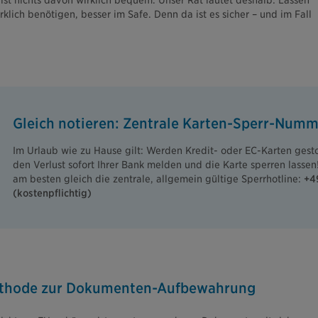
ist nichts davon wirklich bequem. Unser Rat lautet deshalb: Lassen
irklich benötigen, besser im Safe. Denn da ist es sicher – und im Fall
Gleich notieren: Zentrale Karten-Sperr-Numm
Im Urlaub wie zu Hause gilt: Werden Kredit- oder EC-Karten gest
den Verlust sofort Ihrer Bank melden und die Karte sperren lassen!
am besten gleich die zentrale, allgemein gültige Sperrhotline:
+49
(kostenpflichtig)
thode zur Dokumenten-Aufbewahrung