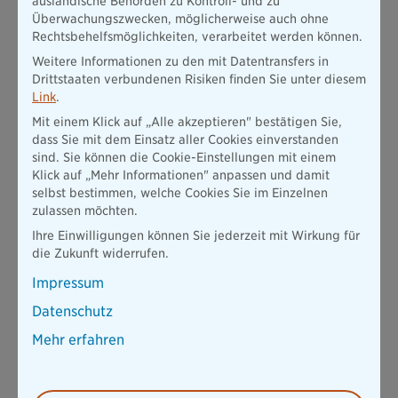
ausländische Behörden zu Kontroll- und zu
Überwachungszwecken, möglicherweise auch ohne
Herzvorsorge bedeutet nicht nur, gesund zu leben, sondern
Rechtsbehelfsmöglichkeiten, verarbeitet werden können.
auch Risiken frühzeitig zu erkennen. Die
gesetzlichen
Krankenkassen
übernehmen
ab dem 35. Lebensjahr alle zwei
Weitere Informationen zu den mit Datentransfers in
Jahre einen Basis-Check
mit Blutdruckmessung, Blutzucker,
Drittstaaten verbundenen Risiken finden Sie unter diesem
Cholesterinwerten und einem EKG. Viele
private
Link
.
Krankenversicherungen
tragen
sogar jährlich
die Kosten.
Mit einem Klick auf „Alle akzeptieren" bestätigen Sie,
dass Sie mit dem Einsatz aller Cookies einverstanden
Umfassende Gesundheitsvorsorge mit der Privaten
sind. Sie können die Cookie-Einstellungen mit einem
Krankenversicherung
Klick auf „Mehr Informationen" anpassen und damit
selbst bestimmen, welche Cookies Sie im Einzelnen
Eine
Private Krankenversicherung
der Bayerischen bietet
zulassen möchten.
Ihnen
deutlich erweiterte Vorsorgeleistungen
für Ihre
Ihre Einwilligungen können Sie jederzeit mit Wirkung für
Herzgesundheit. In Kooperation mit der Barmenia
die Zukunft widerrufen.
Krankenversicherung AG erhalten Sie:
Impressum
Jährliche Vorsorgeuntersuchungen statt nur alle zwei Jahre
Datenschutz
Erweiterte Herzdiagnostik wie Herz-Ultraschall oder
Belastungs-EKG
Mehr erfahren
Freie Arzt- und Krankenhauswahl für spezialisierte
Kardiologen