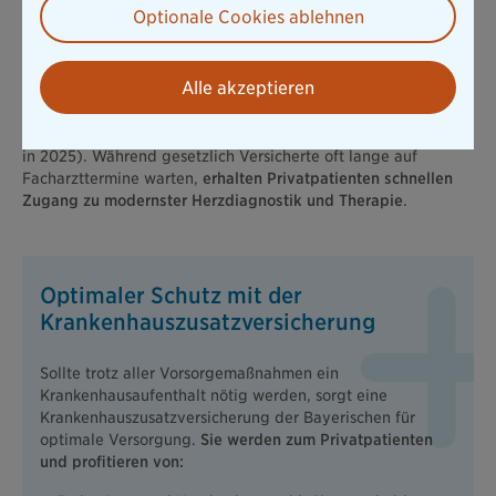
Optionale Cookies ablehnen
Vertraglich garantierte Leistungen lebenslang
Individuelle Tarifgestaltung je nach Bedürfnissen
Alle akzeptieren
Die Private Krankenversicherung lohnt sich besonders für
Selbstständige, Beamte und Angestellte
mit einem
Einkommen
über der Jahresarbeitsentgeltgrenze
(73.800 EUR
in 2025). Während gesetzlich Versicherte oft lange auf
Facharzttermine warten,
erhalten Privatpatienten schnellen
Zugang zu modernster Herzdiagnostik und Therapie
.
Optimaler Schutz mit der
Krankenhauszusatzversicherung
Sollte trotz aller Vorsorgemaßnahmen ein
Krankenhausaufenthalt nötig werden, sorgt eine
Krankenhauszusatzversicherung der Bayerischen für
optimale Versorgung.
Sie werden zum Privatpatienten
und profitieren von: