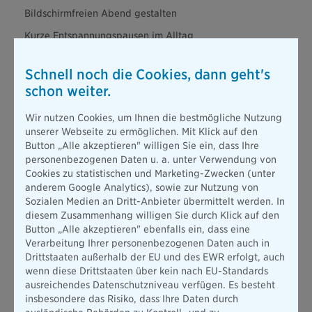
Bildschirmfreien Abend gestalten
Kurze Entspannungspausen im Alltag
Atemübungen oder Meditation
Schnell noch die Cookies, dann geht's
Funktioniert das auch bei bestehenden Herzproblemen?
schon weiter.
Ja!
Auch bei bestehenden Herz-Kreislauf-Erkrankungen
helfen diese Maßnahmen:
Sie verbessern Blutdruck,
Wir nutzen Cookies, um Ihnen die bestmögliche Nutzung
Cholesterin und Belastbarkeit, verringern Risiken und steigern
unserer Webseite zu ermöglichen. Mit Klick auf den
die Lebensqualität. Allerdings lassen sich bereits vorhandene
Button „Alle akzeptieren" willigen Sie ein, dass Ihre
Ablagerungen in den Arterien (Arteriosklerose) nicht einfach
personenbezogenen Daten u. a. unter Verwendung von
durch gesunde Lebensführung rückgängig machen. Ein Abbau
Cookies zu statistischen und Marketing-Zwecken (unter
ist höchstens mit speziellen Medikamenten wie Statinen
anderem Google Analytics), sowie zur Nutzung von
möglich, die jedoch
erhebliche Nebenwirkungen haben
Sozialen Medien an Dritt-Anbieter übermittelt werden. In
können
– von Muskelschmerzen bis hin zu Leberproblemen.
diesem Zusammenhang willigen Sie durch Klick auf den
Deshalb ist Vorbeugung so entscheidend:
Was einmal da ist,
Button „Alle akzeptieren" ebenfalls ein, dass eine
bleibt meist da. Unterstützend wirken Herzsportgruppen und
Verarbeitung Ihrer personenbezogenen Daten auch in
Reha-Programme, die speziell auf Betroffene zugeschnitten
Drittstaaten außerhalb der EU und des EWR erfolgt, auch
sind.
wenn diese Drittstaaten über kein nach EU-Standards
ausreichendes Datenschutzniveau verfügen. Es besteht
Säule IV: Gezielte Vorsorge – Risiken früh erkennen
insbesondere das Risiko, dass Ihre Daten durch