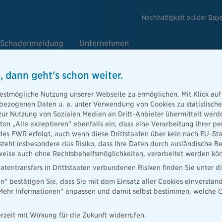
Nachhaltigkeit bei der Bay
Schadenmeldung
Unternehmen
, dann geht's schon weiter.
chte
estmögliche Nutzung unserer Webseite zu ermöglichen. Mit Klick auf
enbezogenen Daten u. a. unter Verwendung von Cookies zu statistisc
zur Nutzung von Sozialen Medien an Dritt-Anbieter übermittelt we
tton „Alle akzeptieren" ebenfalls ein, dass eine Verarbeitung Ihrer
örigen oder
des EWR erfolgt, auch wenn diese Drittstaaten über kein nach EU-S
n. Wir
teht insbesondere das Risiko, dass Ihre Daten durch ausländische Be
ise auch ohne Rechtsbehelfsmöglichkeiten, verarbeitet werden kö
atentransfers in Drittstaaten verbundenen Risiken finden Sie unter 
en" bestätigen Sie, dass Sie mit dem Einsatz aller Cookies einverstan
„Mehr Informationen" anpassen und damit selbst bestimmen, welche C
rzeit mit Wirkung für die Zukunft widerrufen.