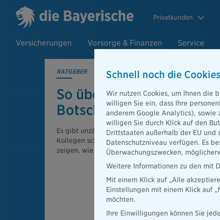
Privatkunden
Versicherungen
Vorsorge & Finanzen
Service
RATGEBER
Schnell noch die Cookies
So überbringen Sie schle
Wir nutzen Cookies, um Ihnen die b
willigen Sie ein, dass Ihre person
Botschaften am besten!
anderem Google Analytics), sowie 
willigen Sie durch Klick auf den Bu
Es gibt unzählige Situationen, in denen wir Angeh
Drittstaaten außerhalb der EU und 
Kollegen schlechte Nachrichten überbringen müsse
Datenschutzniveau verfügen. Es bes
zeigen, wie das souverän gelingen kann.
Überwachungszwecken, möglicherwe
Weitere Informationen zu den mit D
Mit einem Klick auf „Alle akzeptier
Einstellungen mit einem Klick auf 
möchten.
Ihre Einwilligungen können Sie jede