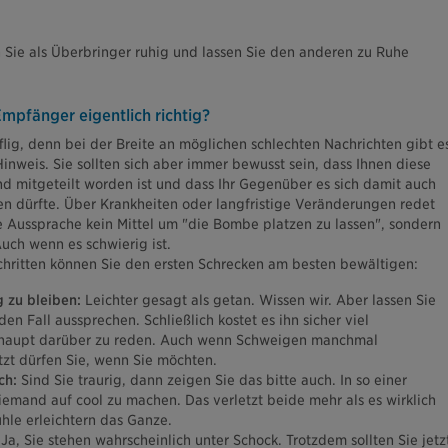
n Sie als Überbringer ruhig und lassen Sie den anderen zu Ruhe
Empfänger eigentlich richtig?
ifflig, denn bei der Breite an möglichen schlechten Nachrichten gibt e
inweis. Sie sollten sich aber immer bewusst sein, dass Ihnen diese
nd mitgeteilt worden ist und dass Ihr Gegenüber es sich damit auch
en dürfte. Über Krankheiten oder langfristige Veränderungen redet
ie Aussprache kein Mittel um "die Bombe platzen zu lassen", sondern
 Auch wenn es schwierig ist.
chritten können Sie den ersten Schrecken am besten bewältigen:
g zu bleiben:
Leichter gesagt als getan. Wissen wir. Aber lassen Sie
en Fall aussprechen. Schließlich kostet es ihn sicher viel
aupt darüber zu reden. Auch wenn Schweigen manchmal
tzt dürfen Sie, wenn Sie möchten.
ich:
Sind Sie traurig, dann zeigen Sie das bitte auch. In so einer
iemand auf cool zu machen. Das verletzt beide mehr als es wirklich
ühle erleichtern das Ganze.
Ja, Sie stehen wahrscheinlich unter Schock. Trotzdem sollten Sie jetz