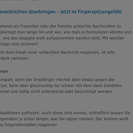
nachrichten überbringen – jetzt ist Fingerspitzengefühl
immeres als Freunden oder der Familie schlechte Nachrichten zu
 überlegt man lange hin und wer, wie man es formulieren könnte und
en, wie das Gesagte wohl aufgenommen werden wird. Mit welcher
inger also rechnen?
ch dem Erhalt einer schlechten Nachricht reagieren, ist sehr
stark variieren:
onen
wiespalt, denn der Empfänger möchte aktiv etwas gegen die
 tun, kann aber gleichzeitig nur schwer mit dem eben Gehörten
rmal und sollte nicht unterdrückt oder beschönigt werden.
aktionen auftreten. Auch diese sind normal, schließlich wissen Sie
egenüber ja schon länger, was Sie sagen müssen. Der Andere weiß
te folgendermaßen reagieren: