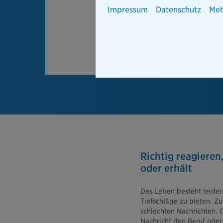
Impressum
Datenschutz
Meh
Richtig reagieren
oder erhält
Das Leben besteht leider
Tiefschläge zu bieten. 
schlechten Nachrichten.
Nachricht den Beruf oder 