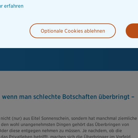
r erfahren
Optionale Cookies ablehnen
, wenn man schlechte Botschaften überbringt –
 nicht (nur) aus Eitel Sonnenschein, sondern hat manchmal ziemliche
Zu den wohl unangenehmsten Dingen gehört das Überbringen von
 Oder diese entgegen nehmen zu müssen. Je nachdem, ob die
das Privatleben betrifft, machen sich die Überbringer im Vorfeld