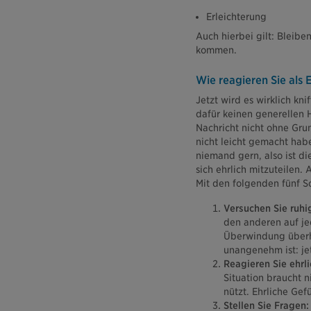
Erleichterung
Auch hierbei gilt: Bleibe
kommen.
Wie reagieren Sie als 
Jetzt wird es wirklich kn
dafür keinen generellen H
Nachricht nicht ohne Gru
nicht leicht gemacht hab
niemand gern, also ist d
sich ehrlich mitzuteilen.
Mit den folgenden fünf S
Versuchen Sie ruhi
den anderen auf jed
Überwindung überh
unangenehm ist: je
Reagieren Sie ehrl
Situation braucht n
nützt. Ehrliche Gef
Stellen Sie Fragen: