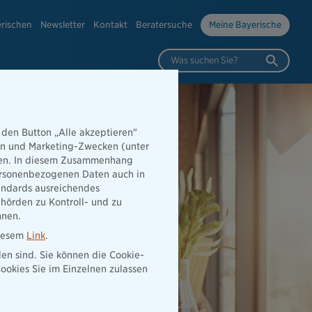
erischen
Newsletter
Kontakt
Beratersuche
Meine Bayerische
Was suchen Sie?
 den Button „Alle akzeptieren"
hen und Marketing-Zwecken (unter
rden. In diesem Zusammenhang
 personenbezogenen Daten auch in
tandards ausreichendes
hörden zu Kontroll- und zu
nnen.
diesem
Link
.
den sind. Sie können die Cookie-
ookies Sie im Einzelnen zulassen