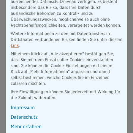
ausreichendes Datenschutzniveau verfügen. Es besteht
Sammelpunkte mit der Familie.
insbesondere das Risiko, dass Ihre Daten durch
ausländische Behörden zu Kontroll- und zu
2. Wenn der Strom ausfällt: Gut vorbereitet durch
Überwachungszwecken, möglicherweise auch ohne
Energiekrisen
Rechtsbehelfsmöglichkeiten, verarbeitet werden können.
Ein regionaler
Stromausfall
führt dazu, dass Heizung, Licht
Weitere Informationen zu den mit Datentransfers in
und Kochmöglichkeiten für unbestimmte Zeit ausfallen. In
Drittstaaten verbundenen Risiken finden Sie unter diesem
solchen Situationen ist es gut, einige Alternativen zur Hand zu
Link
.
haben:
Mit einem Klick auf „Alle akzeptieren" bestätigen Sie,
Alternative Licht- und Wärmequellen: Halten Sie zur
dass Sie mit dem Einsatz aller Cookies einverstanden
Vorsorge Kerzen, Taschenlampen, Batterien und
sind. Sie können die Cookie-Einstellungen mit einem
gegebenenfalls mobile Heizgeräte bereit.
Klick auf „Mehr Informationen" anpassen und damit
selbst bestimmen, welche Cookies Sie im Einzelnen
Notkochmöglichkeiten: Lagern Sie Lebensmittel, die auch
zulassen möchten.
ohne Kochen verzehrt werden können, und prüfen Sie
Optionen wie Campingkocher oder Brennpaste.
Ihre Einwilligungen können Sie jederzeit mit Wirkung für
die Zukunft widerrufen.
Wasservorrat: Legen Sie ausreichend Trinkwasser an, da bei
längeren Krisenfällen wie einem Stromausfall die
Impressum
Wasserversorgung beeinträchtigt sein kann.
Datenschutz
3. Keine leeren Regale: So überstehen Sie
Mehr erfahren
Versorgungsengpässe und wirtschaftliche Ernstlage