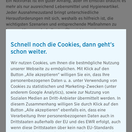
Ein Notvorrat ist ein guter Anfang, aber im Ernstfall braucht es
mehr als nur ausreichend Lebensmittel und Hygieneartikel.
Jeder Ausnahmezustand bringt unterschiedliche
Herausforderungen mit sich, weshalb es hilfreich ist, die
wichtigsten Szenarien und entsprechende Maßnahmen zu
kennen. Hier nun deshalb eine Übersicht, was in
verschiedenen Krisenfällen besonders wichtig ist:
Schnell noch die Cookies, dann geht's
1. Naturkatastrophen: Sicher durch
schon weiter.
Überschwemmungen, Hochwasser und Stürme
Wir nutzen Cookies, um Ihnen die bestmögliche Nutzung
Nach heftigen Regenfällen drohen Flüsse über die Ufer zu
unserer Webseite zu ermöglichen. Mit Klick auf den
treten und Sturmböen können Dächer beschädigen. Für solche
Button „Alle akzeptieren" willigen Sie ein, dass Ihre
Notsituation ist eine Krisenvorsorge sinnvoll:
personenbezogenen Daten u. a. unter Verwendung von
Schutz des Eigentums: Lagern Sie wichtige Gegenstände in
Cookies zu statistischen und Marketing-Zwecken (unter
höheren Stockwerken und halten Sie mobile
anderem Google Analytics), sowie zur Nutzung von
Hochwassersperren bereit.
Sozialen Medien an Dritt-Anbieter übermittelt werden. In
diesem Zusammenhang willigen Sie durch Klick auf den
Notfalltasche: Packen Sie eine Tasche mit
Button „Alle akzeptieren" ebenfalls ein, dass eine
Ausweisdokumenten, Notfallmedikamenten, Wasser und
Verarbeitung Ihrer personenbezogenen Daten auch in
Verpflegung für 1–2 Tage.
Drittstaaten außerhalb der EU und des EWR erfolgt, auch
wenn diese Drittstaaten über kein nach EU-Standards
Evakuierungsplan: Besprechen Sie Fluchtrouten und