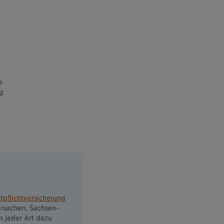
e
g
tpflichtversicherung
ersachen, Sachsen-
n jeder Art dazu