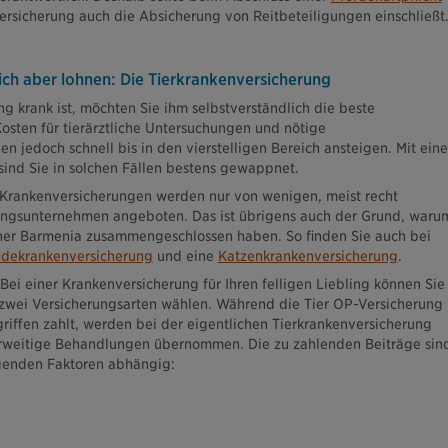
ersicherung auch die Absicherung von Reitbeteiligungen einschließt
ich aber lohnen: Die Tierkrankenversicherung
ing krank ist, möchten Sie ihm selbstverständlich die beste
osten für tierärztliche Untersuchungen und nötige
 jedoch schnell bis in den vierstelligen Bereich ansteigen. Mit eine
sind Sie in solchen Fällen bestens gewappnet.
 Krankenversicherungen werden nur von wenigen, meist recht
rungsunternehmen angeboten. Das ist übrigens auch der Grund, waru
tner Barmenia zusammengeschlossen haben. So finden Sie auch bei
dekrankenversicherung
und eine
Katzenkrankenversicherung
.
ei einer Krankenversicherung für Ihren felligen Liebling können Sie
zwei Versicherungsarten wählen. Während die Tier OP-Versicherung
griffen zahlt, werden bei der eigentlichen Tierkrankenversicherung
erweitige Behandlungen übernommen. Die zu zahlenden Beiträge sin
lgenden Faktoren abhängig: