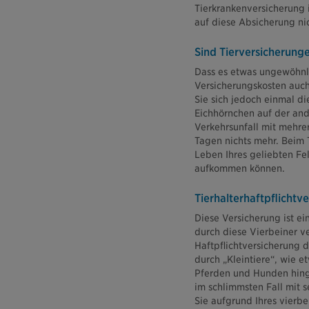
Tierkrankenversicherung i
auf diese Absicherung nic
Sind Tierversicherung
Dass es etwas ungewöhnli
Versicherungskosten auch 
Sie sich jedoch einmal d
Eichhörnchen auf der and
Verkehrsunfall mit mehrer
Tagen nichts mehr. Beim T
Leben Ihres geliebten Fell
aufkommen können.
Tierhalterhaftpflichtv
Diese Versicherung ist e
durch diese Vierbeiner ve
Haftpflichtversicherung 
durch „Kleintiere“, wie 
Pferden und Hunden hing
im schlimmsten Fall mit 
Sie aufgrund Ihres vierbei