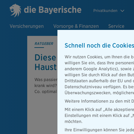
Privatkunden
Versicherungen
Vorsorge & Finanzen
Service
RATGEBER
Schnell noch die Cookies
Diese Versiche­rungen br
Wir nutzen Cookies, um Ihnen die b
willigen Sie ein, dass Ihre person
Haustierbesitzer
anderem Google Analytics), sowie 
willigen Sie durch Klick auf den Bu
Was passiert, wenn Ihr tierischer Gefährte etwas an
Drittstaaten außerhalb der EU und 
krank wird? Wir zeigen, wie Sie Pferd, Hund, Mee
Datenschutzniveau verfügen. Es bes
Co. optimal absichern können.
Überwachungszwecken, möglicherwe
Weitere Informationen zu den mit D
Mit einem Klick auf „Alle akzeptier
Einstellungen mit einem Klick auf 
möchten.
Ihre Einwilligungen können Sie jede