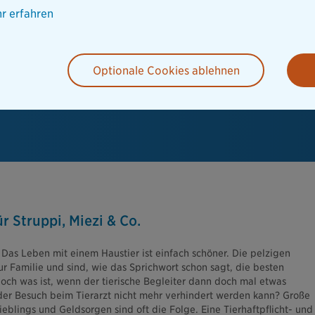
r erfahren
Optionale Cookies ablehnen
r Struppi, Miezi & Co.
 Das Leben mit einem Haustier ist einfach schöner. Die pelzigen
 Familie und sind, wie das Sprichwort schon sagt, die besten
ch was ist, wenn der tierische Begleiter dann doch mal etwas
nder Besuch beim Tierarzt nicht mehr verhindert werden kann? Große
blings und Geldsorgen sind oft die Folge. Eine Tierhaftpflicht- und