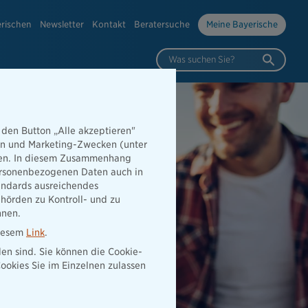
erischen
Newsletter
Kontakt
Beratersuche
Meine Bayerische
Was suchen Sie?
 den Button „Alle akzeptieren"
hen und Marketing-Zwecken (unter
rden. In diesem Zusammenhang
 personenbezogenen Daten auch in
tandards ausreichendes
hörden zu Kontroll- und zu
nnen.
diesem
Link
.
den sind. Sie können die Cookie-
ookies Sie im Einzelnen zulassen