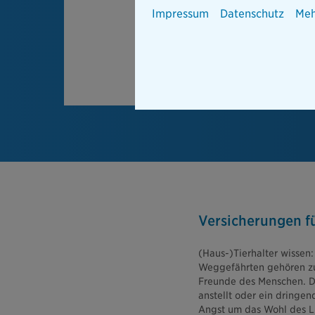
Impressum
Datenschutz
Meh
Versicherungen fü
(Haus-)Tierhalter wissen:
Weggefährten gehören zur
Freunde des Menschen. Do
anstellt oder ein dringe
Angst um das Wohl des Lie