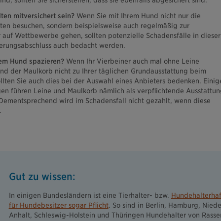
nd, sollten Sie sicherstellen, dass sie ebenfalls abgesichert sind.
lten mitversichert sein?
Wenn Sie mit Ihrem Hund nicht nur die
uten besuchen, sondern beispielsweise auch regelmäßig zur
auf Wettbewerbe gehen, sollten potenzielle Schadensfälle in dieser
erungsabschluss auch bedacht werden.
em Hund spazieren?
Wenn Ihr Vierbeiner auch mal ohne Leine
nd der Maulkorb nicht zu Ihrer täglichen Grundausstattung beim
llten Sie auch dies bei der Auswahl eines Anbieters bedenken. Einig
gen führen Leine und Maulkorb nämlich als verpflichtende Ausstattun
Dementsprechend wird im Schadensfall nicht gezahlt, wenn diese
.
Gut zu wissen:
In einigen Bundesländern ist eine Tierhalter- bzw.
Hundehalterhaf
für Hundebesitzer sogar Pflicht
. So sind in Berlin, Hamburg, Nied
Anhalt, Schleswig-Holstein und Thüringen Hundehalter von Rasse