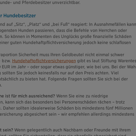
 Hunde- und Pferdebesitzer unverzichtbar.
für Hundebesitzer
nd auf „Sitz“, „Platz“ und „bei Fuß“ reagiert: In Ausnahmefällen kan
zogensten Hunden passieren, dass die Befehle von Herrchen oder
n. So können in Momenten des Unglücks große finanzielle Schäden
einer guten Hundehaftpflichtversicherung jedoch keine schlaflosen
raportion Sicherheit muss Ihren Geldbeutel nicht einmal schwer
- bzw.
Hundehaftpflichtversicherungen
gibt es laut Stiftung Warentes
 EUR im Jahr – oder sogar etwas günstiger, wie bei uns. Bei der Wah
sollten Sie jedoch keinesfalls nur auf den Preis achten. Viel
atsächlich zu bieten hat. Folgende Fragen sollten Sie sich bei der
n.
 ist für mich ausreichend?
Wenn Sie eine zu niedrige
 kann sich das besonders bei Personenschäden rächen – trotz
g. Daher sollten idealerweise Schäden bis mindestens fünf Millionen
versicherung abgesichert sein – wir empfehlen allerdings mindestens
t sein?
Wenn gelegentlich auch Nachbarn oder Freunde mit Ihrem