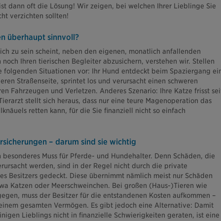
st dann oft die Lösung! Wir zeigen, bei welchen Ihrer Lieblinge Sie
ht verzichten sollten!
en überhaupt sinnvoll?
ch zu sein scheint, neben den eigenen, monatlich anfallenden
noch Ihren tierischen Begleiter abzusichern, verstehen wir. Stellen
ie folgenden Situationen vor: Ihr Hund entdeckt beim Spaziergang ei
eren Straßenseite, sprintet los und verursacht einen schweren
en Fahrzeugen und Verletzen. Anderes Szenario: Ihre Katze frisst sei
ierarzt stellt sich heraus, dass nur eine teure Magenoperation das
knäuels retten kann, für die Sie finanziell nicht so einfach
ersicherungen – darum sind sie wichtig
in besonderes Muss für Pferde- und Hundehalter. Denn Schäden, die
rursacht werden, sind in der Regel nicht durch die private
des Besitzers gedeckt. Diese übernimmt nämlich meist nur Schäden
etwa Katzen oder Meerschweinchen. Bei großen (Haus-)Tieren wie
egen, muss der Besitzer für die entstandenen Kosten aufkommen –
seinem gesamten Vermögen. Es gibt jedoch eine Alternative: Damit
nigen Lieblings nicht in finanzielle Schwierigkeiten geraten, ist eine