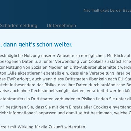
Nachhaltigkeit bei der Bay
Schadenmeldung
Unternehmen
, dann geht's schon weiter.
auchen
estmögliche Nutzung unserer Webseite zu ermöglichen. Mit Klick auf
enbezogenen Daten u. a. unter Verwendung von Cookies zu statistisc
zur Nutzung von Sozialen Medien an Dritt-Anbieter übermittelt we
tton „Alle akzeptieren" ebenfalls ein, dass eine Verarbeitung Ihrer
stellt oder
des EWR erfolgt, auch wenn diese Drittstaaten über kein nach EU-S
rschweinchen &
teht insbesondere das Risiko, dass Ihre Daten durch ausländische Be
ise auch ohne Rechtsbehelfsmöglichkeiten, verarbeitet werden kö
atentransfers in Drittstaaten verbundenen Risiken finden Sie unter 
en" bestätigen Sie, dass Sie mit dem Einsatz aller Cookies einverstan
„Mehr Informationen" anpassen und damit selbst bestimmen, welche C
rzeit mit Wirkung für die Zukunft widerrufen.