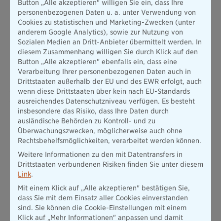
Button „Alle akzeptieren" willigen Sie ein, dass Ihre
personenbezogenen Daten u. a. unter Verwendung von
Bleiben Sie bei Privatverkäufen immer auf der sicheren Seite!
Cookies zu statistischen und Marketing-Zwecken (unter
Denn was viele nicht wissen: Als Verkäufer auf Ebay, Vinted
anderem Google Analytics), sowie zur Nutzung von
und Co. sind Sie gesetzlich für eine Zeit von zwei Jahren zur
Sozialen Medien an Dritt-Anbieter übermittelt werden. In
Gewährleistung verpflichtet - zumindest theoretisch. Sie
diesem Zusammenhang willigen Sie durch Klick auf den
müssten also bei Mängeln an Ihrem Produkt auf Anfrage des
Button „Alle akzeptieren" ebenfalls ein, dass eine
Käufers für eine Reparatur oder einen Ersatz sorgen. Von
Verarbeitung Ihrer personenbezogenen Daten auch in
diesen Gewährleistungsverpflichtungen können Sie sich
Drittstaaten außerhalb der EU und des EWR erfolgt, auch
jedoch mit Sätzen wie “Die Ware wird unter Ausschluss
wenn diese Drittstaaten über kein nach EU-Standards
jeglicher Gewährleistung verkauft” oder “Gekauft wie
ausreichendes Datenschutzniveau verfügen. Es besteht
gesehen” in Ihrer Artikelbeschreibung befreien.
Aber
: Für
insbesondere das Risiko, dass Ihre Daten durch
Mängel, die Sie auf Bildern und in der Beschreibung
ausländische Behörden zu Kontroll- und zu
verschweigen oder die die Funktionsfähigkeit des
Überwachungszwecken, möglicherweise auch ohne
Gegenstands beeinträchtigen, gilt dieser Ausschluss nicht!
Rechtsbehelfsmöglichkeiten, verarbeitet werden können.
Spielen Sie also mit offenen Karten, wenn an Ihrem
Weitere Informationen zu den mit Datentransfers in
ungewollten Weihnachtsgeschenk auch noch etwas kaputt
Drittstaaten verbundenen Risiken finden Sie unter diesem
sein sollte.
Link
.
Und noch ein Tipp: Nutzen Sie
keine Bilder und Texte von
Mit einem Klick auf „Alle akzeptieren" bestätigen Sie,
Herstellern aus dem Netz
für Ihren eigenen Verkauf! Die sind
dass Sie mit dem Einsatz aller Cookies einverstanden
nämlich urheberrechtlich geschützt, was Sie unter Umständen
sind. Sie können die Cookie-Einstellungen mit einem
teuer zu stehen kommen kann. Ebenso wie wenn Ihr
Klick auf „Mehr Informationen" anpassen und damit
versendetes Paket ohne Versicherung beim Versand verloren