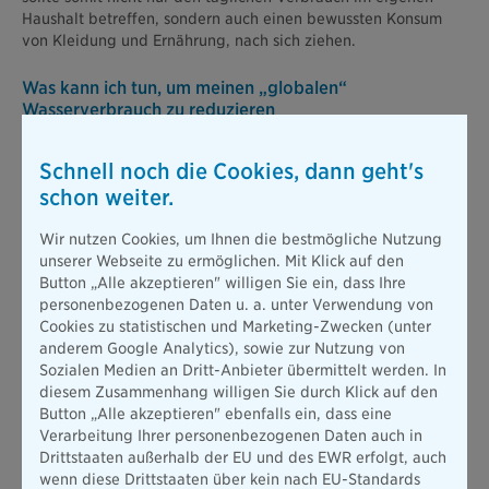
Haushalt betreffen, sondern auch einen bewussten Konsum
von Kleidung und Ernährung, nach sich ziehen.
Was kann ich tun, um meinen „globalen“
Wasserverbrauch zu reduzieren
Eines ist in Zeiten des Klimawandels und nachhaltigen
Konsums auf jeden Fall klar: Jeder Wasserverbraucher sollte
Schnell noch die Cookies, dann geht's
sich auch in Deutschland mit dem wertschätzenden Umgang
schon weiter.
mit der Ressource Wasser befassen. Ergo:
Think global, act
local!
Wir nutzen Cookies, um Ihnen die bestmögliche Nutzung
Um den virtuellen Wasserfußabdruck zu verringern, bietet es
unserer Webseite zu ermöglichen. Mit Klick auf den
sich daher nicht nur an, regionale und saisonale Produkte zu
Button „Alle akzeptieren" willigen Sie ein, dass Ihre
kaufen. Auch faire und ökologische Produkte helfen, den
personenbezogenen Daten u. a. unter Verwendung von
indirekten Wasserverbrauch konkret zu reduzieren. Ebenfalls
Cookies zu statistischen und Marketing-Zwecken (unter
kann ein achtsamer Umgang bei Fleisch helfen. Beansprucht
anderem Google Analytics), sowie zur Nutzung von
dieses doch viel Wasser in Aufzucht und Produktion.
Sozialen Medien an Dritt-Anbieter übermittelt werden. In
diesem Zusammenhang willigen Sie durch Klick auf den
Ein bedarfsgerechter Einkauf, der Verschwendung vorbeugt,
Button „Alle akzeptieren" ebenfalls ein, dass eine
dient zudem ebenfalls dem Wasserfußabdruck. Das gilt auch
Verarbeitung Ihrer personenbezogenen Daten auch in
für die Nutzung von technischem Equipment und Kleidung:
Drittstaaten außerhalb der EU und des EWR erfolgt, auch
Für den Wasserverbrauch ist hier weniger – und vor allem
wenn diese Drittstaaten über kein nach EU-Standards
bewusstere, schonendere und nachhaltigere – Nutzung mehr.