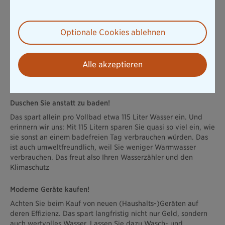
Natürlich haben wir auch ein paar wertvolle Tipps für den
bewussten Wasserverbrauch im eigenen Haushalt für Sie
parat. So können Sie Ihren täglichen direkten
Wasserverbrauch schnell und unkompliziert reduzieren. Die
Optionale Cookies ablehnen
gute Nachricht: Aufwendig ist das für Sie nicht. Denn keine
Sorge, Ihre Komfortzone bleibt erhalten. Der bewusstere
Umgang mit der Ressource Wasser bedeutet keinesfalls einen
Alle akzeptieren
Mehraufwand, sondern lohnt sich für Sie persönlich – und das
sogar finanziell.
Duschen Sie anstatt zu baden!
Das spart allein pro Vollbad etwa 115 Liter Wasser ein. Und
erinnern wir uns: Mit 115 Litern sparen Sie quasi so viel ein, wie
sie sonst an einem badefreien Tag verbrauchen würden. Das
ist auch umweltfreundlich, weil Sie weniger Warmwasser
verbrauchen. Das freut also Ihren Wasserzähler und den
Klimaschutz
Moderne Geräte kaufen!
Achten Sie beim Kauf von neuen (Haushalts-)Geräten auf
deren Effizienz. Das spart langfristig nicht nur Geld, sondern
auch wertvolles Wasser. Lassen Sie dazu Wasch- und