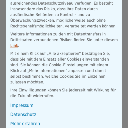
ausreichendes Datenschutzniveau verfügen. Es besteht
Gerne darf bei Kleidung auch zu Leinen gegriffen werden.
insbesondere das Risiko, dass Ihre Daten durch
Das wirkt im Sommer nicht nur fesch, modern und luftig. Es
ausländische Behörden zu Kontroll- und zu
hilft auch, enorme Mengen an Wasser einzusparen. Meistens
Überwachungszwecken, möglicherweise auch ohne
an Orten, die nicht gerade für ihren Wasserreichtum bekannt
Rechtsbehelfsmöglichkeiten, verarbeitet werden können.
sind.
Weitere Informationen zu den mit Datentransfers in
Drittstaaten verbundenen Risiken finden Sie unter diesem
Link
.
Gut zu wissen:
Mit einem Klick auf „Alle akzeptieren" bestätigen Sie,
dass Sie mit dem Einsatz aller Cookies einverstanden
sind. Sie können die Cookie-Einstellungen mit einem
Für die Produktion von 1 Kilogramm Baumwolle werde
Klick auf „Mehr Informationen" anpassen und damit
etwa 11.000 Liter Wasser benötigt. Neben Reis,
selbst bestimmen, welche Cookies Sie im Einzelnen
Zuckerrohr und Weizen gehört Baumwolle damit zu den
zulassen möchten.
Pflanzen mit den höchsten Wasserbedarf. Beim Kleidung-
Shoppen gilt also: weniger ist mehr.
Ihre Einwilligungen können Sie jederzeit mit Wirkung für
die Zukunft widerrufen.
Impressum
Datenschutz
Wie kann ich meinen täglichen Wasserverbrauch im
Haushalt reduzieren?
Mehr erfahren