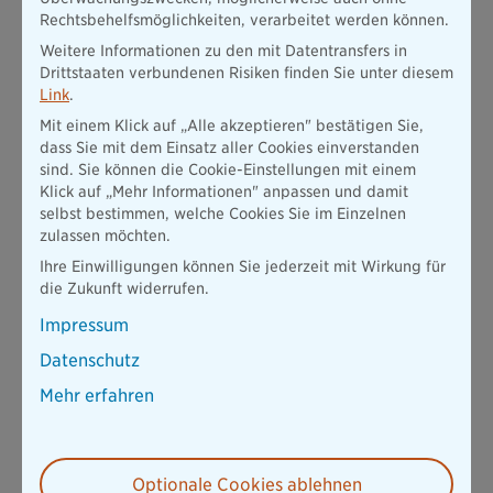
Dingen könnten Sie gefragt werden:
Rechtsbehelfsmöglichkeiten, verarbeitet werden können.
Weitere Informationen zu den mit Datentransfers in
Körpergröße
Drittstaaten verbundenen Risiken finden Sie unter diesem
Körpergewicht
Link
.
Mit einem Klick auf „Alle akzeptieren" bestätigen Sie,
Stationäre Behandlungen und ambulante Therapien
dass Sie mit dem Einsatz aller Cookies einverstanden
Chronische und/oder psychische Erkrankungen
sind. Sie können die Cookie-Einstellungen mit einem
Klick auf „Mehr Informationen" anpassen und damit
Medikamenteneinnahmen
selbst bestimmen, welche Cookies Sie im Einzelnen
Ausübung risikoreicher Hobbys (Kampfsport, Flugsport,
zulassen möchten.
Fallschirmspringen, Motorsport oder Extremsport)
Ihre Einwilligungen können Sie jederzeit mit Wirkung für
Das heißt für Sie:
Je nach Ihren Bedürfnissen kann die
die Zukunft widerrufen.
Grundfähigkeitsversicherung die passende Lösung sein, wenn
Impressum
Sie ihre Arbeitskraft absichern wollen.
Datenschutz
Mehr erfahren
Alternative der
Berufsunfähigkeitsversicherung?
Optionale Cookies ablehnen