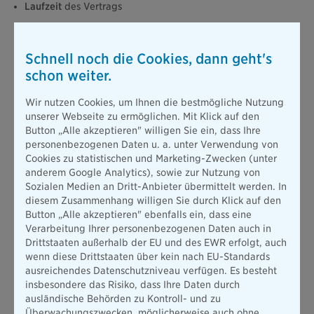
Laufzeit
des Vertrags
Umfang
des Versicherungsschutzes (z.B. Psyche
mitversichert oder nicht)
Schnell noch die Cookies, dann geht's
Berufsklasse
(abhängig vom Beruf)
schon weiter.
Zuschläge
aufgrund von relevanten
Vorerkrankungen oder
riskanten Hobbies
Wir nutzen Cookies, um Ihnen die bestmögliche Nutzung
unserer Webseite zu ermöglichen. Mit Klick auf den
Hinzu kommen Dinge wie der
Gesundheitszustand
oder die
Button „Alle akzeptieren" willigen Sie ein, dass Ihre
Risikoklasse
, die von Beruf und der Freizeitgestaltung
personenbezogenen Daten u. a. unter Verwendung von
bestimmt wird. Denken Sie nur an Hobbys mit hoher
Cookies zu statistischen und Marketing-Zwecken (unter
Verletzungsgefahr oder Berufe, die körperlich sehr viel Einsatz
anderem Google Analytics), sowie zur Nutzung von
erfordern. Hierfür berechnen die Versicherer einen individuell
Sozialen Medien an Dritt-Anbieter übermittelt werden. In
kalkulierten Risikozuschlag
, der den
monatlichen Beitrag
diesem Zusammenhang willigen Sie durch Klick auf den
mitunter deutlich erhöht.
Button „Alle akzeptieren" ebenfalls ein, dass eine
Verarbeitung Ihrer personenbezogenen Daten auch in
Gesundheitsfaktoren bei der
Drittstaaten außerhalb der EU und des EWR erfolgt, auch
Grundfähigkeitsversicherung
wenn diese Drittstaaten über kein nach EU-Standards
Vor dem Abschluss einer
Grundfähigkeitsversicherung
müssen
ausreichendes Datenschutzniveau verfügen. Es besteht
Sie sich zunächst einer
Gesundheitsprüfung
unterziehen und
insbesondere das Risiko, dass Ihre Daten durch
einige Fragen zu möglichen Vorerkrankungen und zu Ihrem
ausländische Behörden zu Kontroll- und zu
Gesundheitszustand beantworten. Nach den folgenden
Überwachungszwecken, möglicherweise auch ohne