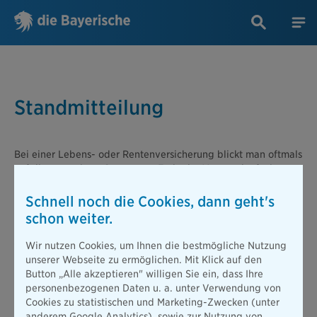
Standmitteilung
Bei einer Lebens- oder Rentenversicherung blickt man oftmals
auf die garantierte Summe am Ende der Vertragslaufzeit.
Doch darüber hinaus gibt es variierende Leistungen wie
Überschüsse, die sich je nach wirtschaftlichen Faktoren ändern
Schnell noch die Cookies, dann geht's
können. Um Versicherungsnehmern Klarheit über die
schon weiter.
erwarteten Leistungen zu geben, versenden Versicherer
jährlich eine
Standmitteilung
. In dieser
Standmitteilung
wird
Wir nutzen Cookies, um Ihnen die bestmögliche Nutzung
detailliert aufgeführt, welche Summe oder Rente nach Ablauf
unserer Webseite zu ermöglichen. Mit Klick auf den
des Vertrags zu erwarten ist. Sie unterteilt sich in garantierte
Button „Alle akzeptieren" willigen Sie ein, dass Ihre
und unverbindliche Leistungen, um eine klare Übersicht zu
personenbezogenen Daten u. a. unter Verwendung von
bieten. Ein weiterer wichtiger Punkt in der
Standmitteilung
ist
Cookies zu statistischen und Marketing-Zwecken (unter
die Information über das bis dato angesparte
anderem Google Analytics), sowie zur Nutzung von