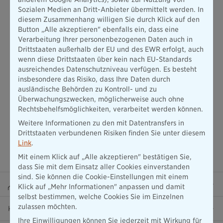
Vorsorgevermögen. Dies ist besonders relevant, falls man
Sozialen Medien an Dritt-Anbieter übermittelt werden. In
überlegt, den Vertrag vorzeitig zu beenden. Insgesamt dient
diesem Zusammenhang willigen Sie durch Klick auf den
die
Standmitteilung
nicht nur der Transparenz, sondern auch
Button „Alle akzeptieren" ebenfalls ein, dass eine
als Hilfsmittel, um die eigene Altersvorsorge im Blick zu
Verarbeitung Ihrer personenbezogenen Daten auch in
behalten und eventuell anzupassen.
Drittstaaten außerhalb der EU und des EWR erfolgt, auch
wenn diese Drittstaaten über kein nach EU-Standards
ausreichendes Datenschutzniveau verfügen. Es besteht
insbesondere das Risiko, dass Ihre Daten durch
ausländische Behörden zu Kontroll- und zu
Überwachungszwecken, möglicherweise auch ohne
Rechtsbehelfsmöglichkeiten, verarbeitet werden können.
Weitere Informationen zu den mit Datentransfers in
Drittstaaten verbundenen Risiken finden Sie unter diesem
Link
.
Mit einem Klick auf „Alle akzeptieren" bestätigen Sie,
dass Sie mit dem Einsatz aller Cookies einverstanden
sind. Sie können die Cookie-Einstellungen mit einem
Beraterportal
Klick auf „Mehr Informationen" anpassen und damit
selbst bestimmen, welche Cookies Sie im Einzelnen
zulassen möchten.
Karriere
Ihre Einwilligungen können Sie jederzeit mit Wirkung für