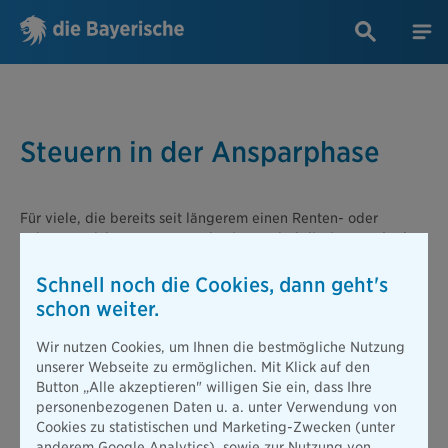
Steuern in der Ansparphase
Für viele, die bereits seit längerem einen Renten- oder
Lebensversicherungsvertrag besitzen, sind die
Steuern in der
Ansparphase
von Bedeutung. Hat man die Police vor dem 1.
Januar 2005 abgeschlossen, dann können Beiträge, ähnlich
Schnell noch die Cookies, dann geht's
wie Beiträge zu Arbeitslosen-, Unfall-, Haftpflicht- und
schon weiter.
Krankenversicherungen, als Vorsorgeaufwendungen in den
Sonderausgaben der Einkommensteuer aufgeführt werden. Bis
Wir nutzen Cookies, um Ihnen die bestmögliche Nutzung
zu einem gewissen Höchstbetrag sind diese steuerlich
unserer Webseite zu ermöglichen. Mit Klick auf den
absetzbar. Wurde der Vertrag jedoch nach diesem Datum
Button „Alle akzeptieren" willigen Sie ein, dass Ihre
abgeschlossen, fallen
Steuern in der Ansparphase
an und
personenbezogenen Daten u. a. unter Verwendung von
Beiträge für Renten- und Lebensversicherungen müssen aus
Cookies zu statistischen und Marketing-Zwecken (unter
dem Nettoeinkommen entrichtet werden. Eine steuerliche
anderem Google Analytics), sowie zur Nutzung von