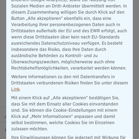
Absetzbarkeit dieser Beiträge als Sonderausgaben ist dann
Sozialen Medien an Dritt-Anbieter übermittelt werden. In
nicht möglich. Dennoch gibt es Ausnahmen: Bei staatlich
diesem Zusammenhang willigen Sie durch Klick auf den
geförderten Riester- und Basisrenten können die Beiträge
Button „Alle akzeptieren" ebenfalls ein, dass eine
weiterhin über den Sonderausgabenabzug in der
Verarbeitung Ihrer personenbezogenen Daten auch in
Einkommensteuererklärung geltend gemacht werden.
Drittstaaten außerhalb der EU und des EWR erfolgt, auch
wenn diese Drittstaaten über kein nach EU-Standards
ausreichendes Datenschutzniveau verfügen. Es besteht
insbesondere das Risiko, dass Ihre Daten durch
ausländische Behörden zu Kontroll- und zu
Überwachungszwecken, möglicherweise auch ohne
Rechtsbehelfsmöglichkeiten, verarbeitet werden können.
Weitere Informationen zu den mit Datentransfers in
Drittstaaten verbundenen Risiken finden Sie unter diesem
Link
.
Mit einem Klick auf „Alle akzeptieren" bestätigen Sie,
dass Sie mit dem Einsatz aller Cookies einverstanden
sind. Sie können die Cookie-Einstellungen mit einem
Beraterportal
Klick auf „Mehr Informationen" anpassen und damit
selbst bestimmen, welche Cookies Sie im Einzelnen
zulassen möchten.
Karriere
Ihre Einwilligungen können Sie jederzeit mit Wirkung für