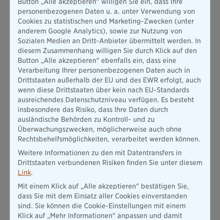
Button „Alle akzeptieren" willigen Sie ein, dass Ihre
der Lebens- als auch in der Krankenversicherung. Gesetzlich
personenbezogenen Daten u. a. unter Verwendung von
ist festgelegt, dass Kunden an diesen Überschüssen beteiligt
Cookies zu statistischen und Marketing-Zwecken (unter
werden müssen. In der Praxis führen Lebensversicherungen
anderem Google Analytics), sowie zur Nutzung von
oft bis zu 98% dieser Überschüsse den Rückstellungen für
Sozialen Medien an Dritt-Anbieter übermittelt werden. In
Beitragsrückerstattung (RfB) zu, um die
diesem Zusammenhang willigen Sie durch Klick auf den
Überschussbeteiligung
der Kunden zu finanzieren. Die
Button „Alle akzeptieren" ebenfalls ein, dass eine
Krankenversicherung folgt ebenfalls bestimmten Richtlinien,
Verarbeitung Ihrer personenbezogenen Daten auch in
die durch das Versicherungsaufsichtsgesetz festgelegt sind,
Drittstaaten außerhalb der EU und des EWR erfolgt, auch
insbesondere wenn es um die Zuführung zur
wenn diese Drittstaaten über kein nach EU-Standards
Alterungsrückstellung sowie Direktgutschrift und
ausreichendes Datenschutzniveau verfügen. Es besteht
Beitragsrückerstattung geht.
insbesondere das Risiko, dass Ihre Daten durch
ausländische Behörden zu Kontroll- und zu
Überwachungszwecken, möglicherweise auch ohne
Rechtsbehelfsmöglichkeiten, verarbeitet werden können.
Weitere Informationen zu den mit Datentransfers in
Drittstaaten verbundenen Risiken finden Sie unter diesem
Link
.
Mit einem Klick auf „Alle akzeptieren" bestätigen Sie,
dass Sie mit dem Einsatz aller Cookies einverstanden
sind. Sie können die Cookie-Einstellungen mit einem
Klick auf „Mehr Informationen" anpassen und damit