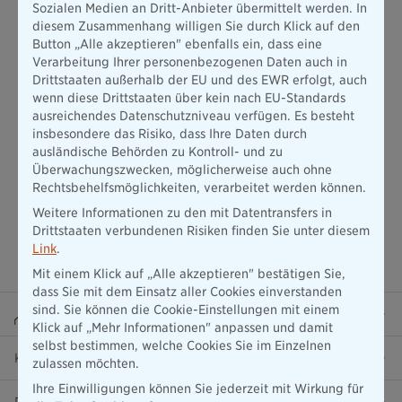
Sozialen Medien an Dritt-Anbieter übermittelt werden. In
festgelegte Leistung zu erbringen. Es handelt sich hierbei um
diesem Zusammenhang willigen Sie durch Klick auf den
ein zentrales Konzept im Versicherungswesen, das die
Button „Alle akzeptieren" ebenfalls ein, dass eine
Bedingungen und den Schutz definiert, den der Kunde durch
Verarbeitung Ihrer personenbezogenen Daten auch in
seine Versicherungspolice erhält.
Drittstaaten außerhalb der EU und des EWR erfolgt, auch
wenn diese Drittstaaten über kein nach EU-Standards
ausreichendes Datenschutzniveau verfügen. Es besteht
insbesondere das Risiko, dass Ihre Daten durch
ausländische Behörden zu Kontroll- und zu
Überwachungszwecken, möglicherweise auch ohne
Rechtsbehelfsmöglichkeiten, verarbeitet werden können.
Weitere Informationen zu den mit Datentransfers in
Drittstaaten verbundenen Risiken finden Sie unter diesem
Link
.
Mit einem Klick auf „Alle akzeptieren" bestätigen Sie,
dass Sie mit dem Einsatz aller Cookies einverstanden
sind. Sie können die Cookie-Einstellungen mit einem
Beraterportal
Klick auf „Mehr Informationen" anpassen und damit
selbst bestimmen, welche Cookies Sie im Einzelnen
Karriere
zulassen möchten.
Ihre Einwilligungen können Sie jederzeit mit Wirkung für
Presse