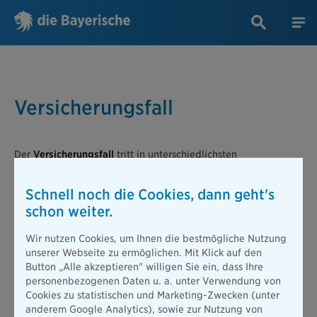
Versicherungsfall
Der
Versicherungsfall
tritt in unterschiedlichsten
Lebenssituationen ein, ob erfreulich oder bedauerlich. Es kann
die Auszahlung einer Lebensversicherung über 100.000 Euro
Schnell noch die Cookies, dann geht's
sein, ein Brandschaden am Eigenheim, das bereitgestellte
schon weiter.
Startkapital für den Beginn einer Ausbildung oder die
Unfähigkeit, den eigenen Beruf wegen Krankheit auszuführen.
Wir nutzen Cookies, um Ihnen die bestmögliche Nutzung
Jede dieser Situationen, ob positiv oder negativ, wird durch
unserer Webseite zu ermöglichen. Mit Klick auf den
den Eintritt eines
Versicherungsfalls
gekennzeichnet. Bei
Button „Alle akzeptieren" willigen Sie ein, dass Ihre
unerwünschten Ereignissen, wie beispielsweise einem Unfall,
personenbezogenen Daten u. a. unter Verwendung von
informiert der Kunde in der Regel seinen Versicherer über den
Cookies zu statistischen und Marketing-Zwecken (unter
eingetretenen
Versicherungsfall
. Denn es ist die Aufgabe des
anderem Google Analytics), sowie zur Nutzung von
Versicherers, im Falle eines
Versicherungsfalls
die im Vertrag