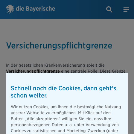
Versicherungspflichtgrenze
In der gesetzlichen Krankenversicherung spielt die
Versicherungspflichtgrenze
eine zentrale Rolle. Diese Grenze
entspricht dem, was man als Jahresarbeitsentgeltgrenze
bezeichnet. Die
Versicherungspflichtgrenze
legt fest, ab
Schnell noch die Cookies, dann geht's
welchem Einkommen Arbeitnehmer die Option haben, von der
schon weiter.
gesetzlichen in die private Krankenvollversicherung zu
wechseln. Nur wenn das Jahresgehalt über dieser
Wir nutzen Cookies, um Ihnen die bestmögliche Nutzung
festgelegten
Versicherungspflichtgrenze
liegt, besteht in der
unserer Webseite zu ermöglichen. Mit Klick auf den
Regel die Möglichkeit, zwischen der gesetzlichen und der
Button „Alle akzeptieren" willigen Sie ein, dass Ihre
privaten Krankenversicherung zu wählen. Liegt das
personenbezogenen Daten u. a. unter Verwendung von
Einkommen eines Arbeitnehmers unter der
Cookies zu statistischen und Marketing-Zwecken (unter
Versicherungspflichtgrenze
, bleibt er automatisch in der