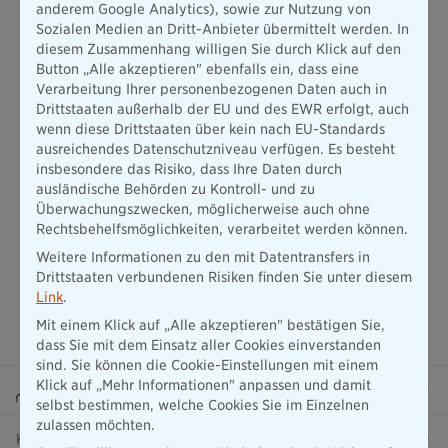
anderem Google Analytics), sowie zur Nutzung von
gesetzlichen Krankenversicherung pflichtversichert. Es ist
Sozialen Medien an Dritt-Anbieter übermittelt werden. In
jedoch wichtig zu beachten, dass für Selbstständige,
diesem Zusammenhang willigen Sie durch Klick auf den
Freiberufler und Beihilfeberechtigte keine
Button „Alle akzeptieren" ebenfalls ein, dass eine
Versicherungspflichtgrenze
gilt. Sie können sich unabhängig
Verarbeitung Ihrer personenbezogenen Daten auch in
von ihrem Einkommen entscheiden, ob sie sich gesetzlich oder
Drittstaaten außerhalb der EU und des EWR erfolgt, auch
privat versichern möchten.
wenn diese Drittstaaten über kein nach EU-Standards
ausreichendes Datenschutzniveau verfügen. Es besteht
insbesondere das Risiko, dass Ihre Daten durch
ausländische Behörden zu Kontroll- und zu
Überwachungszwecken, möglicherweise auch ohne
Rechtsbehelfsmöglichkeiten, verarbeitet werden können.
Weitere Informationen zu den mit Datentransfers in
Drittstaaten verbundenen Risiken finden Sie unter diesem
Link
.
Mit einem Klick auf „Alle akzeptieren" bestätigen Sie,
dass Sie mit dem Einsatz aller Cookies einverstanden
sind. Sie können die Cookie-Einstellungen mit einem
Klick auf „Mehr Informationen" anpassen und damit
Beraterportal
selbst bestimmen, welche Cookies Sie im Einzelnen
zulassen möchten.
Karriere