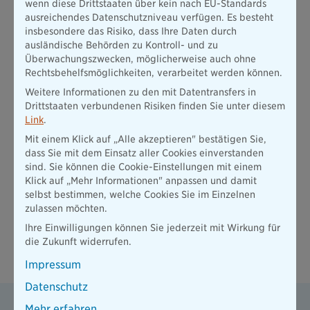
wenn diese Drittstaaten über kein nach EU-Standards
werden. Zur Haftung wird das aktuelle und zukünftige
ausreichendes Datenschutzniveau verfügen. Es besteht
Vermögen verwendet. Dies kann, je nach Schaden, extreme
insbesondere das Risiko, dass Ihre Daten durch
finanzielle Aufwände und mitunter sogar den finanziellle Ruin
ausländische Behörden zu Kontroll- und zu
bedeuten.
Überwachungszwecken, möglicherweise auch ohne
Rechtsbehelfsmöglichkeiten, verarbeitet werden können.
Eine Haftpflichtversicherung sichert Sie gegen etwaige
Ansprüche im Bereich der Sachschäden, Personenschäden
Weitere Informationen zu den mit Datentransfers in
oder Vermögensschäden ab.
Drittstaaten verbundenen Risiken finden Sie unter diesem
Bei Bedarf können Sie Ihren Haftpflichtschutz auch für
Link
.
bestimmte Berufsgruppen oder Hobbies ausweiten.
Mit einem Klick auf „Alle akzeptieren" bestätigen Sie,
Nutzen Sie die Haftpflichtversicherung, um sich gegen alle
dass Sie mit dem Einsatz aller Cookies einverstanden
Eventualitäten abzusichern. Jeder Mensch kann
sind. Sie können die Cookie-Einstellungen mit einem
unabsichtlich Schäden verursachen, denn Fehler können
Klick auf „Mehr Informationen" anpassen und damit
immer passieren. Doch niemand, weder der Verursacher noch
selbst bestimmen, welche Cookies Sie im Einzelnen
der Geschädigte, sollte lange darunter leiden müssen.
zulassen möchten.
Ihre Einwilligungen können Sie jederzeit mit Wirkung für
die Zukunft widerrufen.
Häufige Fragen zu den Kosten für eine
Haftpflichtversicherung
Impressum
Datenschutz
Worauf muss ich bei einer Haftpflichtversicherung
Mehr erfahren