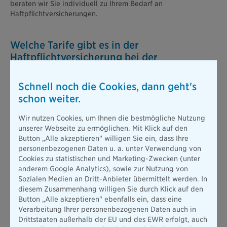
beraten wir Sie individuell zu Ihrem Bedarf an
Haftpflichtversicherungen.
Welche Tarife gibt es in der
Haftpflichtversicherung bei der
Bayerischen?
Schnell noch die Cookies, dann geht's
Die private Haftpflichtversicherung bei der Bayerischen ist in
schon weiter.
drei Tarife unterteilt. Diese bieten jeweils einen anderen
Leistungsumfang. Gerne beraten wir Sie zu Ihrem passenden
Wir nutzen Cookies, um Ihnen die bestmögliche Nutzung
Tarif.
unserer Webseite zu ermöglichen. Mit Klick auf den
Button „Alle akzeptieren" willigen Sie ein, dass Ihre
Beitrag berechnen
personenbezogenen Daten u. a. unter Verwendung von
Cookies zu statistischen und Marketing-Zwecken (unter
anderem Google Analytics), sowie zur Nutzung von
Sozialen Medien an Dritt-Anbieter übermittelt werden. In
Warum ist eine Haftpflichtversicherung
diesem Zusammenhang willigen Sie durch Klick auf den
wichtig?
Button „Alle akzeptieren" ebenfalls ein, dass eine
Verarbeitung Ihrer personenbezogenen Daten auch in
Jeder Mensch haftet für Schäden, die einem anderen oder
Drittstaaten außerhalb der EU und des EWR erfolgt, auch
dessen Eigentum absichtlich oder versehentlich zugefügt