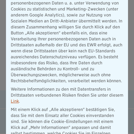
personenbezogenen Daten u. a. unter Verwendung von
Arbeitskraftsicherung
Cookies zu statistischen und Marketing-Zwecken (unter
anderem Google Analytics), sowie zur Nutzung von
Die Sicherung der Arbeitskraft ist ein wichtiges Thema, das
Sozialen Medien an Dritt-Anbieter übermittelt werden. In
nicht nur Berufstätige betrifft, sondern auch schon für Kinder
diesem Zusammenhang willigen Sie durch Klick auf den
wichtig sein kann. Die Fähigkeit, später im Leben arbeiten zu
Button „Alle akzeptieren" ebenfalls ein, dass eine
können, ist entscheidend für die
finanzielle Unabhängigkeit
.
Verarbeitung Ihrer personenbezogenen Daten auch in
Bereits in jungen Jahren können Unfälle oder Krankheiten die
Drittstaaten außerhalb der EU und des EWR erfolgt, auch
schulische und spätere berufliche Zukunft eines Kindes
wenn diese Drittstaaten über kein nach EU-Standards
beeinflussen. Daher ist es wichtig,
frühzeitig
über
ausreichendes Datenschutzniveau verfügen. Es besteht
Versicherungen für Kinder nachzudenken, die die
insbesondere das Risiko, dass Ihre Daten durch
Arbeitsfähigkeit und schulische Leistungsfähigkeit
absichern.
ausländische Behörden zu Kontroll- und zu
Die
Grundfähigkeitsversicherung
und die
Überwachungszwecken, möglicherweise auch ohne
Berufsunfähigkeitsversicherung
bieten hier wertvolle
Rechtsbehelfsmöglichkeiten, verarbeitet werden können.
Absicherungsmöglichkeiten.
Weitere Informationen zu den mit Datentransfers in
Drittstaaten verbundenen Risiken finden Sie unter diesem
Grundfähigkeitsversicherung für Kinder
Link
.
Mit einem Klick auf „Alle akzeptieren" bestätigen Sie,
dass Sie mit dem Einsatz aller Cookies einverstanden
Berufsunfähigkeitsversicherung für Schülerinnen
sind. Sie können die Cookie-Einstellungen mit einem
und Schüler
Klick auf „Mehr Informationen" anpassen und damit
selbst bestimmen, welche Cookies Sie im Einzelnen