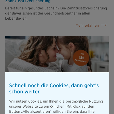
Zahn­zusatz­versicherung
Bereit für ein gesundes Lächeln? Die Zahnzusatzversicherung
der Bayerischen ist der Gesundheitspartner in allen
Lebenslagen.
Mehr erfahren
Krankenhaus­zusatz­versicherung
Schnell noch die Cookies, dann geht's
Mit unserer Krankenhauszusatzversicherung werden Sie im
Krankenhaus zum Privatpatienten – auch als Mitglied einer
schon weiter.
gesetzlichen Krankenversicherung.
Wir nutzen Cookies, um Ihnen die bestmögliche Nutzung
Mehr erfahren
unserer Webseite zu ermöglichen. Mit Klick auf den
Button „Alle akzeptieren" willigen Sie ein, dass Ihre