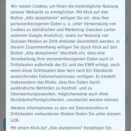
Wir nutzen Cookies, um Ihnen die bestmögliche Nutzung
Zahnersatz
unserer Webseite zu ermöglichen. Mit Klick auf den
100%
Button „Alle akzeptieren" willigen Sie ein, dass Ihre
personenbezogenen Daten u. a. unter Verwendung von
Cookies zu statistischen und Marketing-Zwecken (unter
anderem Google Analytics), sowie zur Nutzung von
Kieferorthopädie
Sozialen Medien an Dritt-Anbieter übermittelt werden. In
1.500 EUR inkl. GKV-Leistung, 2.000 EUR ohne GKV-
diesem Zusammenhang willigen Sie durch Klick auf den
Leistung
Button „Alle akzeptieren" ebenfalls ein, dass eine
Verarbeitung Ihrer personenbezogenen Daten auch in
Drittstaaten außerhalb der EU und des EWR erfolgt, auch
Professionelle Zahnreinigung
wenn diese Drittstaaten über kein nach EU-Standards
100 EUR je Behandlung; max. 200 EUR je
ausreichendes Datenschutzniveau verfügen. Es besteht
Kalenderjahr
insbesondere das Risiko, dass Ihre Daten durch
ausländische Behörden zu Kontroll- und zu
Überwachungszwecken, möglicherweise auch ohne
Bleaching
Rechtsbehelfsmöglichkeiten, verarbeitet werden können.
Weitere Informationen zu den mit Datentransfers in
Drittstaaten verbundenen Risiken finden Sie unter diesem
Link
.
B 333503 Besondere
Bedingungen ZAHN Prestige
Mit einem Klick auf „Alle akzeptieren" bestätigen Sie,