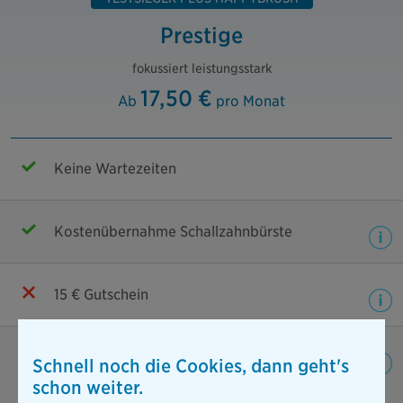
Prestige
fokussiert leistungsstark
17,50 €
Ab
pro Monat
Keine Wartezeiten
Kostenübernahme Schallzahnbürste
15 € Gutschein
Zahnbehandlung
Schnell noch die Cookies, dann geht's
100%
schon weiter.