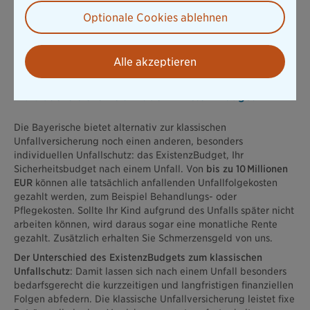
im Vordergrund.
Optionale Cookies ablehnen
Durch das Vorsorgebudget können Sie im Tarif Prestige
innerhalb von drei Jahren bis zu 50 EUR für präventive
Maßnahmen einreichen, beispielsweise für Helm oder Schützer
Alle akzeptieren
für das Inlineskaten sowie für Schwimm- oder Kletterkurse.
Individuelle Sicherheit mit dem ExistenzBudget
Die Bayerische bietet alternativ zur klassischen
Unfallversicherung noch einen anderen, besonders
individuellen Unfallschutz: das ExistenzBudget, Ihr
Sicherheitsbudget nach einem Unfall. Von
bis zu 10 Millionen
EUR
können alle tatsächlich anfallenden Unfallfolgekosten
gezahlt werden, zum Beispiel Behandlungs- oder
Pflegekosten. Sollte Ihr Kind aufgrund des Unfalls später nicht
arbeiten können, wird daraus sogar eine monatliche Rente
gezahlt. Zusätzlich erhalten Sie Schmerzensgeld von uns.
Der Unterschied des ExistenzBudgets zum klassischen
Unfallschutz
: Damit lassen sich nach einem Unfall besonders
bedarfsgerecht die kurzzeitigen und langfristigen finanziellen
Folgen abfedern. Die klassische Unfallversicherung leistet fixe