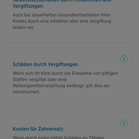
Impfschäden infolge von Schutzimpfungen gegen
Vergiftungen
Infektionskrankheiten sowie infolge von
Auch bei dauerhaften Gesundheitsschäden Ihres
Vergiftungen durch Nahr
Kindes durch eine Infektion oder eine Vergiftung
leisten wir.
Wenn Ihr Kind sich aufgrund der Einnahme von
giftigen Stoffen durch den Hals vergiftet, gilt dies
Schäden durch Vergiftungen
als Unfall. Ebenso, wenn es aufgrund einer
Wenn sich Ihr Kind durch die Einnahme von giftigen
Nahrungsmittelvergiftung zu einem Dauerschaden
Stoffen vergiftet oder eine
kommt.
Nahrungsmittelvergiftung einfängt, gilt dies als
mitversichert.
Wenn durch einen Unfall Zahnbehandlungskosten
entstehen, die nicht oder nur zum Teil von der
Kosten für Zahnersatz
Krankenversicherung übernommen werden, leistet
Wenn durch einen Unfall Schäden an Zähnen