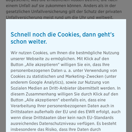
einem Unfall auf sie zukommen können. Anders als in der
gesetzlichen Unfallversicherung gilt der Schutz der privaten
Unfallversicherung meist rund um die Uhr und weltweit.
Welchen Schutz sie konkret bietet, hängt dabei von dem
individuell vereinbarten Tarif ab.
Schnell noch die Cookies, dann geht's
schon weiter.
Folgende Leistungen für Kinder bietet die
Unfallversicherung der Bayerischen:
Wir nutzen Cookies, um Ihnen die bestmögliche Nutzung
unserer Webseite zu ermöglichen. Mit Klick auf den
Button „Alle akzeptieren" willigen Sie ein, dass Ihre
Invaliditätsleistung (dauerhafte Beeinträchtigung der
personenbezogenen Daten u. a. unter Verwendung von
körperlichen oder geistigen Leistungsfähigkeit)
Cookies zu statistischen und Marketing-Zwecken (unter
Unfallrente (monatlich, lebenslang)
anderem Google Analytics), sowie zur Nutzung von
Sozialen Medien an Dritt-Anbieter übermittelt werden. In
Krankenhaustagegeld (Leistung ab dem Unfalltag bei
diesem Zusammenhang willigen Sie durch Klick auf den
stationärem Aufenthalt)
Button „Alle akzeptieren" ebenfalls ein, dass eine
Rooming-in: die finanzielle Beteiligung an den Kosten für
Verarbeitung Ihrer personenbezogenen Daten auch in
die Unterbringung eines Elternteils, wenn das Kind nach
Drittstaaten außerhalb der EU und des EWR erfolgt, auch
einem Unfall ins Krankenhaus kommt.
wenn diese Drittstaaten über kein nach EU-Standards
ausreichendes Datenschutzniveau verfügen. Es besteht
Sofortleistungen in Höhe von bis zu 25.000 EUR (bei
insbesondere das Risiko, dass Ihre Daten durch