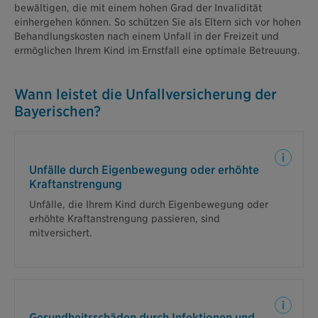
bewältigen, die mit einem hohen Grad der Invalidität
einhergehen können. So schützen Sie als Eltern sich vor hohen
Behandlungskosten nach einem Unfall in der Freizeit und
ermöglichen Ihrem Kind im Ernstfall eine optimale Betreuung.
Wann leistet die Unfallversicherung der
Bayerischen?
Wenn Ihr Kind z.B. beim Rennen umknickt und sich
dabei den Fuß bricht, unterstützen wir Ihr Kind mit
Unfälle durch Eigenbewegung oder erhöhte
passenden Leistungen. Auch ein Kreuzbandriss im
Kraftanstrengung
Knie ist mitversichert.
Unfälle, die Ihrem Kind durch Eigenbewegung oder
erhöhte Kraftanstrengung passieren, sind
mitversichert.
Darunter fallen bestimmte Infektionen, u. a.
Pfeiffersches Drüsenfieber, Tollwut oder auch
Gesundheitsschäden durch Infektionen und