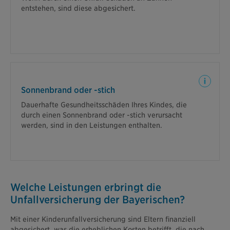
die Unfallversicherung.
entstehen, sind diese abgesichert.
Wenn Ihr Kind z.B. durch das lange Spielen in der
Sonne während Ihres Sommerurlaubs einen
Sonnenbrand oder -stich
Sonnenstich mit einem dauerhaften
Dauerhafte Gesundheitsschäden Ihres Kindes, die
Gesundheitsschaden erleidet, unterstützen wir Sie.
durch einen Sonnenbrand oder -stich verursacht
werden, sind in den Leistungen enthalten.
Welche Leistungen erbringt die
Unfallversicherung der Bayerischen?
Mit einer Kinderunfallversicherung sind Eltern finanziell
abgesichert, was die erheblichen Kosten betrifft, die nach