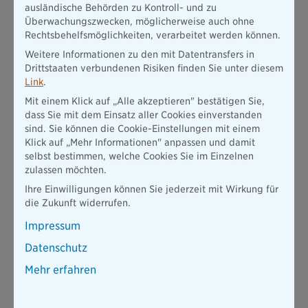
Schwerverletzungen) im Tarif Prestige Plus
ausländische Behörden zu Kontroll- und zu
Überwachungszwecken, möglicherweise auch ohne
Unfall-Todesfallleistung (Kapitalzahlung im Todesfall an
Rechtsbehelfsmöglichkeiten, verarbeitet werden können.
Bezugsberechtigte)
Weitere Informationen zu den mit Datentransfers in
Drittstaaten verbundenen Risiken finden Sie unter diesem
Zur
Link
.
Unfallversicherung
Mit einem Klick auf „Alle akzeptieren" bestätigen Sie,
dass Sie mit dem Einsatz aller Cookies einverstanden
sind. Sie können die Cookie-Einstellungen mit einem
Klick auf „Mehr Informationen" anpassen und damit
Das Vorsorgebudget – Ihr besonderes Extra für den
selbst bestimmen, welche Cookies Sie im Einzelnen
Schutz Ihres Kindes
zulassen möchten.
Ihre Einwilligungen können Sie jederzeit mit Wirkung für
Damit es erst gar nicht zu
die Zukunft widerrufen.
einem Unfall Ihres Kindes
kommt, ist Vorbeugen
Impressum
wichtig und essenziell. Mit
dem Vorsorgebudget
Datenschutz
belohnen wir daher
Mehr erfahren
präventives Verhalten.
Prävention und Schutz vor
einem Unfall stehen hier