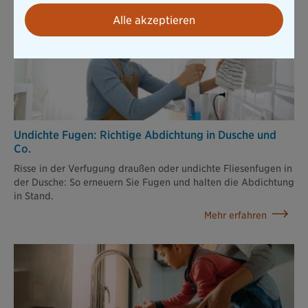
Alle akzeptieren
Undichte Fugen: Richtige Abdichtung in Dusche und
Co.
Risse in der Verfugung draußen oder undichte Fliesenfugen in
der Dusche: So erneuern Sie Fugen und halten die Abdichtung
in Stand.
Mehr erfahren