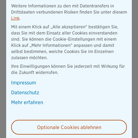
können durch eine sogenannte Elementarschaden-
Weitere Informationen zu den mit Datentransfers in
Versicherung abgesichert werden. Eine Elementarschaden-
Drittstaaten verbundenen Risiken finden Sie unter diesem
Versicherung kann in der Regel gegen Aufpreis in eine
Link
.
bestehende Gebäudeversicherung miteingeschlossen werden.
Mit einem Klick auf „Alle akzeptieren" bestätigen Sie,
Sie deckt nicht nur Schäden durch Schneedruck, sondern auch
dass Sie mit dem Einsatz aller Cookies einverstanden
durch andere Naturrisiken wie Hochwasser, Starkregen,
sind. Sie können die Cookie-Einstellungen mit einem
Lawinen, Erdbeben oder Erdsenkung ab.
Klick auf „Mehr Informationen" anpassen und damit
Auch in einigen Hausratversicherungs-Policen lassen sich
selbst bestimmen, welche Cookies Sie im Einzelnen
Elementarschäden gegen einen Aufpreis mitversichern, sodass
zulassen möchten.
auch der Hausrat gegen die genannten Naturgefahren
Ihre Einwilligungen können Sie jederzeit mit Wirkung für
abgesichert ist. Bei einigen Photovoltaik-
die Zukunft widerrufen.
Versicherungsverträgen sind Schneelastschäden zum Teil ohne
Aufpreis mitversichert.
Impressum
Inwieweit in einer bestehenden Versicherungspolice
Datenschutz
Schneelastschäden und andere Schäden durch Naturrisiken
Mehr erfahren
mitversichert sind, ist dem Versicherungsschein und den
zugrunde liegenden Vertragsbedingungen zu entnehmen,
kann aber auch beim Versicherungsvermittler erfragt werden.
Optionale Cookies ablehnen
Das könnte Sie auch interessieren