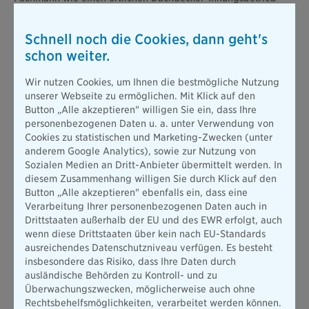
oder an die Feuerwehr wenden. Dies gilt insbesondere, wenn
bei einer Sichtprüfung bereits Schäden am Dachstuhl, der
Schnell noch die Cookies, dann geht's
Dachstuhl-Unterkonstruktion, der Dacheindeckung und der
schon weiter.
Dachentwässerung vermutet werden.
Niemals sollte man selbst aufs Dach steigen, um die
Wir nutzen Cookies, um Ihnen die bestmögliche Nutzung
Schneehöhe zu prüfen oder den Schnee vom Dach zu räumen.
unserer Webseite zu ermöglichen. Mit Klick auf den
Denn zum einen ist das Risiko, dabei selbst zu verunfallen,
Button „Alle akzeptieren" willigen Sie ein, dass Ihre
extrem hoch. Zum anderen kann unsachgemäßes
personenbezogenen Daten u. a. unter Verwendung von
Schneeräumen zu Schäden am Dach und/oder an einer
Cookies zu statistischen und Marketing-Zwecken (unter
installierten Photovoltaikanlage führen.
anderem Google Analytics), sowie zur Nutzung von
Weitere ausführliche Informationen, wie man als
Sozialen Medien an Dritt-Anbieter übermittelt werden. In
Hauseigentümer Schäden durch zu hohe Schneelast
diesem Zusammenhang willigen Sie durch Klick auf den
verhindert, ohne sich selbst zu gefährden, bieten der
Button „Alle akzeptieren" ebenfalls ein, dass eine
fünfseitige Flyer des Bayerischen Staatsministeriums des
Verarbeitung Ihrer personenbezogenen Daten auch in
Innern sowie die Broschüre „Empfehlungen bei Schneelast“
Drittstaaten außerhalb der EU und des EWR erfolgt, auch
des BBK. Im Webportal des Deutschen Instituts für Bautechnik
wenn diese Drittstaaten über kein nach EU-Standards
ist eine Tabelle im Excel-Format mit den aktuell geltenden
ausreichendes Datenschutzniveau verfügen. Es besteht
regionalen Schneelastzonen abrufbar.
insbesondere das Risiko, dass Ihre Daten durch
ausländische Behörden zu Kontroll- und zu
Schneelastschäden absichern
Überwachungszwecken, möglicherweise auch ohne
Rechtsbehelfsmöglichkeiten, verarbeitet werden können.
Schäden am Dach und am Haus durch eine zu hohe Schneelast