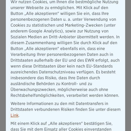
professionell und persönlich beraten
Wir nutzen Cookies, um Ihnen die bestmögliche Nutzung
lassen?
unserer Webseite zu ermöglichen. Mit Klick auf den
Button „Alle akzeptieren" willigen Sie ein, dass Ihre
personenbezogenen Daten u. a. unter Verwendung von
Über die Beratersuche finden Sie Expertinnen und
Cookies zu statistischen und Marketing-Zwecken (unter
Experten in Ihrer Nähe.
anderem Google Analytics), sowie zur Nutzung von
Sozialen Medien an Dritt-Anbieter übermittelt werden. In
Mehr erfahren
diesem Zusammenhang willigen Sie durch Klick auf den
Button „Alle akzeptieren" ebenfalls ein, dass eine
Verarbeitung Ihrer personenbezogenen Daten auch in
Das könnte Sie auch interessieren
Drittstaaten außerhalb der EU und des EWR erfolgt, auch
wenn diese Drittstaaten über kein nach EU-Standards
ausreichendes Datenschutzniveau verfügen. Es besteht
insbesondere das Risiko, dass Ihre Daten durch
ausländische Behörden zu Kontroll- und zu
Überwachungszwecken, möglicherweise auch ohne
Rechtsbehelfsmöglichkeiten, verarbeitet werden können.
Weitere Informationen zu den mit Datentransfers in
Drittstaaten verbundenen Risiken finden Sie unter diesem
Link
.
Karriere bei der Bundeswehr: Der Weg zum
Mit einem Klick auf „Alle akzeptieren" bestätigen Sie,
Berufssoldaten
dass Sie mit dem Einsatz aller Cookies einverstanden