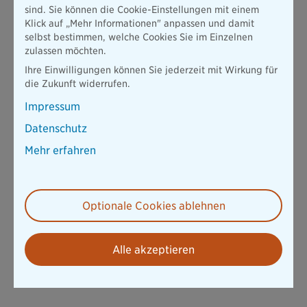
Sicher dienen, stark vorsorgen – was Sie vor, während und
sind. Sie können die Cookie-Einstellungen mit einem
nach Ihrer Bundeswehrkarriere wissen sollten.
Klick auf „Mehr Informationen" anpassen und damit
selbst bestimmen, welche Cookies Sie im Einzelnen
Mehr erfahren
zulassen möchten.
Ihre Einwilligungen können Sie jederzeit mit Wirkung für
die Zukunft widerrufen.
Impressum
Datenschutz
Mehr erfahren
Zahnzusatz­versicherung für Beamte? Das sollten Sie
wissen.
Optionale Cookies ablehnen
Manche Beamtinnen und Beamten können eine private
Zahnzusatzversicherung abschließen. Wir erklären, in welchen
Fällen der Abschluss sinnvoll sein kann und worauf Beamte
Alle akzeptieren
sonst achten sollten.
Mehr erfahren