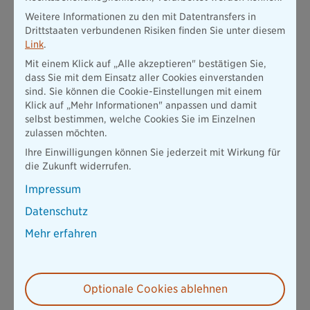
Jetzt berechnen
Weitere Informationen zu den mit Datentransfers in
Drittstaaten verbundenen Risiken finden Sie unter diesem
Link
.
Zur Zahnzusatzversicherung
Mit einem Klick auf „Alle akzeptieren" bestätigen Sie,
dass Sie mit dem Einsatz aller Cookies einverstanden
sind. Sie können die Cookie-Einstellungen mit einem
Klick auf „Mehr Informationen" anpassen und damit
selbst bestimmen, welche Cookies Sie im Einzelnen
Gibt es eine private
zulassen möchten.
Zahnzusatzversicherung für Beamte?
Ihre Einwilligungen können Sie jederzeit mit Wirkung für
die Zukunft widerrufen.
Wenn Sie als Beamter bzw. Beamtin eine private
Impressum
Zahnzusatzversicherung abschließen möchten, dann gilt vor
allem:
Sie sollten sich gut informieren.
Denn je nach
Datenschutz
Beamtengruppe, Versicherungsunternehmen und abhängig
Mehr erfahren
von weiteren Faktoren kann der Abschluss möglich sein oder
nicht.
Heilfürsorgeberechtigte Beamtinnen können häufig eine
private Zahnzusatzversicherung
abschließen, so
Optionale Cookies ablehnen
beispielsweise bei der Bayerischen.