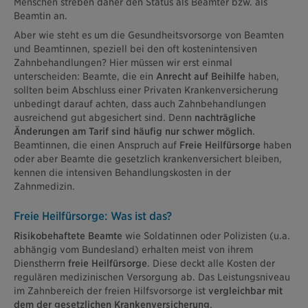
Menschen streben daher den Status als Beamter bzw. als
Beamtin an.
Aber wie steht es um die Gesundheitsvorsorge von Beamten
und Beamtinnen, speziell bei den oft kostenintensiven
Zahnbehandlungen? Hier müssen wir erst einmal
unterscheiden: Beamte, die ein
Anrecht auf Beihilfe
haben,
sollten beim Abschluss einer Privaten Krankenversicherung
unbedingt darauf achten, dass auch Zahnbehandlungen
ausreichend gut abgesichert sind. Denn
nachträgliche
Änderungen am Tarif sind häufig nur schwer möglich
.
Beamtinnen, die einen Anspruch auf
Freie Heilfürsorge
haben
oder aber Beamte die gesetzlich krankenversichert bleiben,
kennen die intensiven Behandlungskosten in der
Zahnmedizin.
Freie Heilfürsorge: Was ist das?
Risikobehaftete Beamte
wie Soldatinnen oder Polizisten (u.a.
abhängig vom Bundesland) erhalten meist von ihrem
Dienstherrn
freie Heilfürsorge
. Diese deckt alle Kosten der
regulären medizinischen Versorgung ab. Das Leistungsniveau
im Zahnbereich der freien Hilfsvorsorge ist
vergleichbar mit
dem der gesetzlichen Krankenversicherung
.