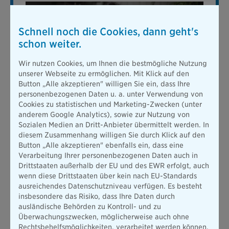
Schnell noch die Cookies, dann geht's
schon weiter.
Wir nutzen Cookies, um Ihnen die bestmögliche Nutzung
unserer Webseite zu ermöglichen. Mit Klick auf den
Button „Alle akzeptieren" willigen Sie ein, dass Ihre
Zahnzusatzversicherung
personenbezogenen Daten u. a. unter Verwendung von
Cookies zu statistischen und Marketing-Zwecken (unter
Zahnbehandlungen sind oft teuer. Eine gute
anderem Google Analytics), sowie zur Nutzung von
Zahnzusatzversicherung kann Sie
vor den hohen
Sozialen Medien an Dritt-Anbieter übermittelt werden. In
Kosten schützen
. Ihre Vorteile bei der Bayerischen:
diesem Zusammenhang willigen Sie durch Klick auf den
Button „Alle akzeptieren" ebenfalls ein, dass eine
keine Wartezeiten
Verarbeitung Ihrer personenbezogenen Daten auch in
Drittstaaten außerhalb der EU und des EWR erfolgt, auch
bis zu 100% Kostenerstattung bei
wenn diese Drittstaaten über kein nach EU-Standards
Zahnbehandlungen & Zahnersatz
ausreichendes Datenschutzniveau verfügen. Es besteht
Kieferorthopädie auch für Erwachsene (abhängig
insbesondere das Risiko, dass Ihre Daten durch
vom Tarif)
ausländische Behörden zu Kontroll- und zu
Überwachungszwecken, möglicherweise auch ohne
Rechtsbehelfsmöglichkeiten, verarbeitet werden können.