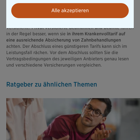
Beihilfeberechtigte Beamtinnen und Beamte können privat
oder gesetzlich krankenversichert sein.
Alle akzeptieren
Zahnzusatzversicherungen sind als Ergänzung der GKV
gedacht und richten sich daher in erster Linie an gesetzlich
Versicherte.
Privat versicherte Beamtinnen und Beamte
fahren
in der Regel besser, wenn sie
in ihrem Krankenvolltarif auf
eine ausreichende Absicherung von Zahnbehandlungen
achten. Der Abschluss eines günstigeren Tarifs kann sich im
Leistungsfall rächen. Vor dem Abschluss sollten Sie die
Vertragsbedingungen des jeweiligen Anbieters genau lesen
und verschiedene Versicherungen vergleichen.
Ratgeber zu ähnlichen Themen