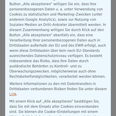
kann bei Pensionsfonds ein großer Teil der Geldanlage
Button „Alle akzeptieren" willigen Sie ein, dass Ihre
in Firmenaktien angelegt werden. Dafür müssen Sie als
personenbezogenen Daten u. a. unter Verwendung von
Sparer jedoch Abstriche bei der Garantie hinnehmen.
Cookies zu statistischen und Marketing-Zwecken (unter
Welche Rentenhöhe ein Pensionsfonds zahlt, hängt
anderem Google Analytics), sowie zur Nutzung von
entscheidend von den Unternehmenserträgen ab.
Sozialen Medien an Dritt-Anbieter übermittelt werden. In
Daneben spielen auch die Kosten für Vertragsabschluss,
diesem Zusammenhang willigen Sie durch Klick auf den
Verwaltung und Zusatzleistungen wie
Button „Alle akzeptieren" ebenfalls ein, dass eine
Hinterbliebenenschutz eine Rolle bei der späteren
Verarbeitung Ihrer personenbezogenen Daten auch in
Rentenhöhe
Drittstaaten außerhalb der EU und des EWR erfolgt, auch
Unterstützungskasse:
wenn diese Drittstaaten über kein nach EU-Standards
Gutverdiener aufgepasst! Die Unterstützungskasse ist
ausreichendes Datenschutzniveau verfügen. Es besteht
eine arbeitgebereigene Einrichtung für die betriebliche
insbesondere das Risiko, dass Ihre Daten durch
Altersvorsorge, bei der alle Einzahlungen steuerlich
ausländische Behörden zu Kontroll- und zu
begünstigt werden. Diese Variante gilt deshalb als
Überwachungszwecken, möglicherweise auch ohne
besonders geeignet für Arbeitnehmer in mittleren und
Rechtsbehelfsmöglichkeiten, verarbeitet werden können.
oberen Hierarchiestufen großer Unternehmen. Die Höhe
Weitere Informationen zu den mit Datentransfers in
der Betriebsrente ist abhängig von der zukünftigen
Drittstaaten verbundenen Risiken finden Sie unter diesem
wirtschaftlichen Entwicklung des Arbeitgebers, denn
Link
.
dieser garantiert nur eine Mindestauszahlung. Ähnlich
wie bei den Pensionsfonds ist die Höhe der späteren
Mit einem Klick auf „Alle akzeptieren" bestätigen Sie,
Rente von den Erträgen des Unternehmens abhängig
dass Sie mit dem Einsatz aller Cookies einverstanden
und kann mithilfe von Überschüssen deutlich ansteigen.
sind. Sie können die Cookie-Einstellungen mit einem
Direktzusage: