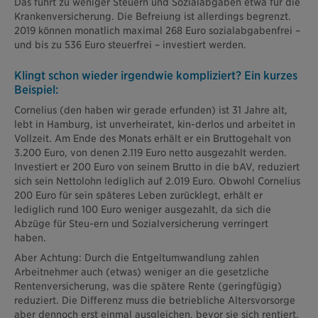
Das führt zu weniger Steuern und Sozialabgaben etwa für die
Krankenversicherung. Die Befreiung ist allerdings begrenzt.
2019 können monatlich maximal 268 Euro sozialabgabenfrei –
und bis zu 536 Euro steuerfrei – investiert werden.
Klingt schon wieder irgendwie kompliziert? Ein kurzes
Beispiel:
Cornelius (den haben wir gerade erfunden) ist 31 Jahre alt,
lebt in Hamburg, ist unverheiratet, kin-derlos und arbeitet in
Vollzeit. Am Ende des Monats erhält er ein Bruttogehalt von
3.200 Euro, von denen 2.119 Euro netto ausgezahlt werden.
Investiert er 200 Euro von seinem Brutto in die bAV, reduziert
sich sein Nettolohn lediglich auf 2.019 Euro. Obwohl Cornelius
200 Euro für sein späteres Leben zurücklegt, erhält er
lediglich rund 100 Euro weniger ausgezahlt, da sich die
Abzüge für Steu-ern und Sozialversicherung verringert
haben.
Aber Achtung: Durch die Entgeltumwandlung zahlen
Arbeitnehmer auch (etwas) weniger an die gesetzliche
Rentenversicherung, was die spätere Rente (geringfügig)
reduziert. Die Differenz muss die betriebliche Altersvorsorge
aber dennoch erst einmal ausgleichen, bevor sie sich rentiert.