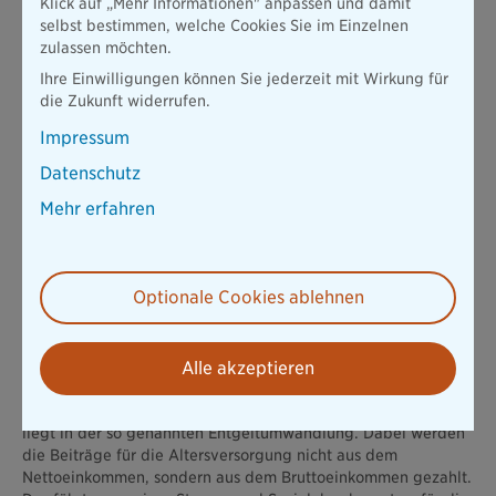
Klick auf „Mehr Informationen" anpassen und damit
Bei dieser Form der Betriebsrente verpflichtet sich der
selbst bestimmen, welche Cookies Sie im Einzelnen
Arbeitgeber, den Mitarbeitern eine Rente aus dem
zulassen möchten.
Betriebsvermögen zu bezahlen. Arbeitgeber bilden
Ihre Einwilligungen können Sie jederzeit mit Wirkung für
dafür Rückstellungen, um die Zahlungen an die
die Zukunft widerrufen.
Mitarbeiter zu finanzieren. Diese können wieder direkt
ins eigene Unternehmen investiert werden, was eine
Impressum
Steuerentlastung mit sich bringt. Der Arbeitgeber hat so
Datenschutz
mehr Geld zur Verfügung, das angelegt und verzinst
werden kann. Damit diese Art der Vorsorge bei
Mehr erfahren
Zahlungsschwierigkeiten nicht gefährdet wird, bezahlt
das Unternehmen zusätzlich Beiträge an den Pensions-
Sicherungs-Verein (PSVaG). Dieser springt im Fall einer
Insolvenz ein und sichert die laufenden Betriebsrenten
Optionale Cookies ablehnen
sowie unverfallbare Anwartschaften der Mitarbeiter.
Was noch? Ach ja, denken Sie an die
Alle akzeptieren
Entgeltumwandlung!
Ein Hauptargument für die bAV als Form der Altersvorsorge
liegt in der so genannten Entgeltumwandlung. Dabei werden
die Beiträge für die Altersversorgung nicht aus dem
Nettoeinkommen, sondern aus dem Bruttoeinkommen gezahlt.