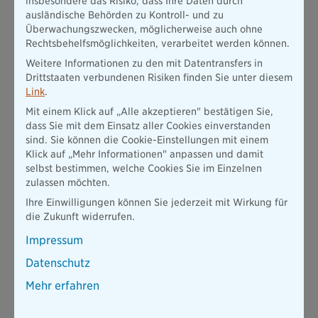
insbesondere das Risiko, dass Ihre Daten durch
sich durch gezielte Lehrgänge zum Oberbrandmeister/zur
ausländische Behörden zu Kontroll- und zu
Oberbrandmeisterin und anschließend zum
Überwachungszwecken, möglicherweise auch ohne
Hauptbrandmeister/zur Hauptbrandmeisterin zu
Rechtsbehelfsmöglichkeiten, verarbeitet werden können.
qualifizieren.
Weitere Informationen zu den mit Datentransfers in
Feuerwehrgerätewart/-in:
Eine weitere Möglichkeit besteht
Drittstaaten verbundenen Risiken finden Sie unter diesem
darin, sich zum Feuerwehrgerätewart/zur
Link
.
Feuerwehrgerätewartin weiterzubilden. Diese Position
Mit einem Klick auf „Alle akzeptieren" bestätigen Sie,
beinhaltet die Verantwortung für die Wartung und
dass Sie mit dem Einsatz aller Cookies einverstanden
Instandhaltung der Feuerwehrfahrzeuge und Geräte.
sind. Sie können die Cookie-Einstellungen mit einem
Gehobener Dienst und höherer Dienst:
Neben dem
Klick auf „Mehr Informationen" anpassen und damit
mittleren Dienst gibt es in der Feuerwehr den gehobenen
selbst bestimmen, welche Cookies Sie im Einzelnen
Dienst und den höheren Dienst, wobei die genauen
zulassen möchten.
Einstellungsvoraussetzungen von Bundesland zu
Ihre Einwilligungen können Sie jederzeit mit Wirkung für
Bundesland variieren können. In der Regel wird ein
die Zukunft widerrufen.
Hochschulstudium für den gehobenen Dienst vorausgesetzt.
Im gehobenen Dienst existieren verschiedene Dienstgrade
Impressum
wie Brandoberinspektor/-in, Brandamtmann/-frau,
Datenschutz
Brandamtsrat/-rätin und Brandrat/-rätin. Im höheren Dienst
gibt es Dienstgrade wie Brandrat/-rätin, Oberbrandrat/-
Mehr erfahren
rätin bzw. Brandoberrat/-rätin, Branddirektor/-in und
Leitender Branddirektor/Leitende Brandirektorin.