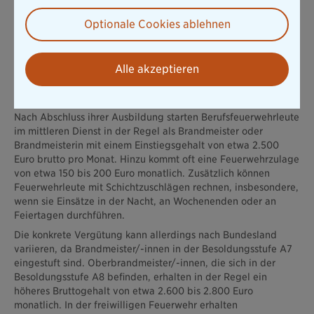
Die Feuerwehr bietet somit vielfältige Wege für die berufliche
Optionale Cookies ablehnen
Entwicklung und den Aufstieg in höhere Positionen und
Dienstgrade. Somit können Sie je nach individuellen
Interessen, Fähigkeiten und Bildungshintergrund Ihren
individuellen Weg verfolgen.
Alle akzeptieren
Gehalt von Feuerwehrleuten
Nach Abschluss ihrer Ausbildung starten Berufsfeuerwehrleute
im mittleren Dienst in der Regel als Brandmeister oder
Brandmeisterin mit einem Einstiegsgehalt von etwa 2.500
Euro brutto pro Monat. Hinzu kommt oft eine Feuerwehrzulage
von etwa 150 bis 200 Euro monatlich. Zusätzlich können
Feuerwehrleute mit Schichtzuschlägen rechnen, insbesondere,
wenn sie Einsätze in der Nacht, an Wochenenden oder an
Feiertagen durchführen.
Die konkrete Vergütung kann allerdings nach Bundesland
variieren, da Brandmeister/-innen in der Besoldungsstufe A7
eingestuft sind. Oberbrandmeister/-innen, die sich in der
Besoldungsstufe A8 befinden, erhalten in der Regel ein
höheres Bruttogehalt von etwa 2.600 bis 2.800 Euro
monatlich. In der freiwilligen Feuerwehr erhalten