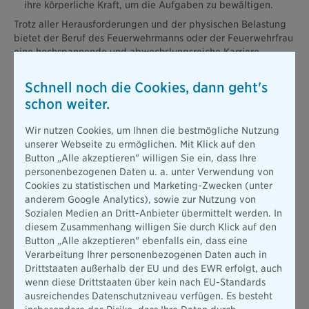
ihre körperliche Kraft, um die Aufgaben zu bewältigen.
Trotz aller Herausforderungen und der physischen Belastung
bietet der Beruf des Feuerwehrmanns oder der Feuerwehrfrau
eine hochspannende und abwechslungsreiche Karriere.
Zudem sind die Bedingungen auf dem Arbeitsmarkt für
Feuerwehrleute in der Regel gut. Berufsfeuerwehrmänner/-
Schnell noch die Cookies, dann geht's
frauen haben nach erfolgreichem Ausbildungsabschluss
schon weiter.
verschiedene Möglichkeiten, eine Anstellung zu finden. Sie
können bei Berufsfeuerwehren, Feuerwehren der Bundeswehr
Wir nutzen Cookies, um Ihnen die bestmögliche Nutzung
oder in Werksfeuerwehren in Unternehmen arbeiten. Die
unserer Webseite zu ermöglichen. Mit Klick auf den
Chancen auf dem Arbeitsmarkt sind äußerst vielversprechend,
Button „Alle akzeptieren" willigen Sie ein, dass Ihre
da Berufsfeuerwehrleute in nahezu allen großen Feuerwehren
personenbezogenen Daten u. a. unter Verwendung von
stark gefragt sind.
Cookies zu statistischen und Marketing-Zwecken (unter
Nach dem erfolgreichen Abschluss der Ausbildung im
anderem Google Analytics), sowie zur Nutzung von
mittleren feuerwehrtechnischen Dienst eröffnen sich Ihnen
Sozialen Medien an Dritt-Anbieter übermittelt werden. In
verschiedene Möglichkeiten zur beruflichen
diesem Zusammenhang willigen Sie durch Klick auf den
Weiterentwicklung und zum Aufstieg in höhere Dienstgrade
Button „Alle akzeptieren" ebenfalls ein, dass eine
innerhalb der Feuerwehr. Hier sind einige der Optionen im
Verarbeitung Ihrer personenbezogenen Daten auch in
Überblick:
Drittstaaten außerhalb der EU und des EWR erfolgt, auch
wenn diese Drittstaaten über kein nach EU-Standards
Oberbrandmeister/-in und Hauptbrandmeister/-in:
ausreichendes Datenschutzniveau verfügen. Es besteht
Brandmeister und Brandmeisterinnen sind dafür geeignet,