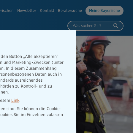
erischen
Newsletter
Kontakt
Beratersuche
Meine Bayerische
Was suchen Sie?
 den Button „Alle akzeptieren"
hen und Marketing-Zwecken (unter
rden. In diesem Zusammenhang
 personenbezogenen Daten auch in
tandards ausreichendes
hörden zu Kontroll- und zu
nnen.
diesem
Link
.
den sind. Sie können die Cookie-
ookies Sie im Einzelnen zulassen