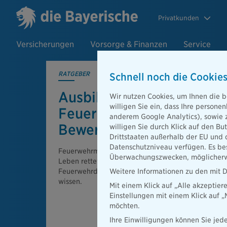
Privatkunden
Versicherungen
Vorsorge & Finanzen
Service
RATGEBER
Schnell noch die Cookies
Ausbildung oder Dienst b
Wir nutzen Cookies, um Ihnen die b
willigen Sie ein, dass Ihre person
Feuerwehr: Was man vor 
anderem Google Analytics), sowie 
Bewerbung wissen sollte
willigen Sie durch Klick auf den Bu
Drittstaaten außerhalb der EU und 
Datenschutzniveau verfügen. Es bes
Feuerwehrmann oder -frau werden – ein Berufswun
Überwachungszwecken, möglicherwe
Leben rettet! Aber bevor Sie in die aufregende We
Feuerwehrdienstes eintauchen, sollten Sie einige 
Weitere Informationen zu den mit D
wissen.
Mit einem Klick auf „Alle akzeptier
Einstellungen mit einem Klick auf 
möchten.
Ihre Einwilligungen können Sie jede