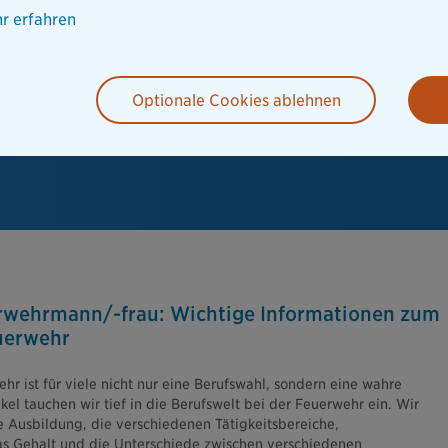
r erfahren
Optionale Cookies ablehnen
rwehrmann/-frau: Wichtige Informationen zum
euerwehr
hr ist für viele nicht nur eine Berufswahl, sondern eine wahre
kel tauchen wir tief in die Berufswelt bei der Feuerwehr ein. Wir
e Ausbildung, die verschiedenen Tätigkeitsbereiche,
as Gehalt und die Unterschiede zwischen verschiedenen