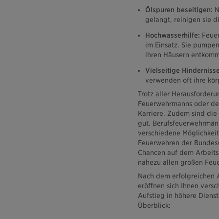
Ölspuren beseitigen:
N
gelangt, reinigen sie 
Hochwasserhilfe:
Feuer
im Einsatz. Sie pumpen
ihren Häusern entkom
Vielseitige Hindernisse
verwenden oft ihre kör
Trotz aller Herausforder
Feuerwehrmanns oder de
Karriere. Zudem sind die
gut. Berufsfeuerwehrmän
verschiedene Möglichkeit
Feuerwehren der Bundesw
Chancen auf dem Arbeitsm
nahezu allen großen Feue
Nach dem erfolgreichen A
eröffnen sich Ihnen vers
Aufstieg in höhere Diens
Überblick: