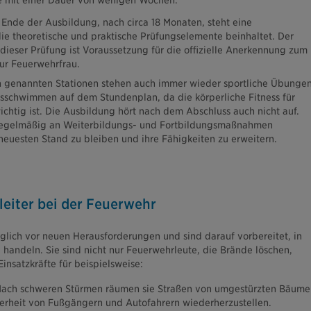
 mit einer Dauer von wenigen Wochen.
nde der Ausbildung, nach circa 18 Monaten, steht eine
ie theoretische und praktische Prüfungselemente beinhaltet. Der
 dieser Prüfung ist Voraussetzung für die offizielle Anerkennung zum
r Feuerwehrfrau.
genannten Stationen stehen auch immer wieder sportliche Übunge
sschwimmen auf dem Stundenplan, da die körperliche Fitness für
chtig ist. Die Ausbildung hört nach dem Abschluss auch nicht auf.
regelmäßig an Weiterbildungs- und Fortbildungsmaßnahmen
euesten Stand zu bleiben und ihre Fähigkeiten zu erweitern.
leiter bei der Feuerwehr
glich vor neuen Herausforderungen und sind darauf vorbereitet, in
 handeln. Sie sind nicht nur Feuerwehrleute, die Brände löschen,
Einsatzkräfte für beispielsweise:
ach schweren Stürmen räumen sie Straßen von umgestürzten Bäume
erheit von Fußgängern und Autofahrern wiederherzustellen.