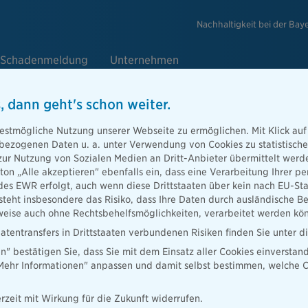
Nachhaltigkeit bei der Bay
Schadenmeldung
Unternehmen
, dann geht's schon weiter.
ei der
estmögliche Nutzung unserer Webseite zu ermöglichen. Mit Klick auf
enbezogenen Daten u. a. unter Verwendung von Cookies zu statistisc
der
zur Nutzung von Sozialen Medien an Dritt-Anbieter übermittelt we
tton „Alle akzeptieren" ebenfalls ein, dass eine Verarbeitung Ihrer
des EWR erfolgt, auch wenn diese Drittstaaten über kein nach EU-S
teht insbesondere das Risiko, dass Ihre Daten durch ausländische Be
sch, der
ise auch ohne Rechtsbehelfsmöglichkeiten, verarbeitet werden kö
lt des
wichtige Dinge
atentransfers in Drittstaaten verbundenen Risiken finden Sie unter 
en" bestätigen Sie, dass Sie mit dem Einsatz aller Cookies einverstan
„Mehr Informationen" anpassen und damit selbst bestimmen, welche C
rzeit mit Wirkung für die Zukunft widerrufen.