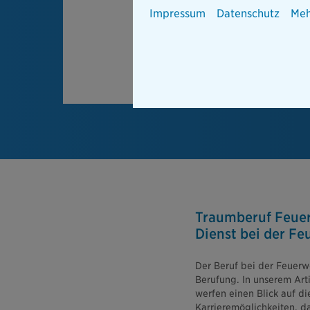
Impressum
Datenschutz
Meh
Traumberuf Feue
Dienst bei der F
Der Beruf bei der Feuerwe
Berufung. In unserem Arti
werfen einen Blick auf di
Karrieremöglichkeiten, d