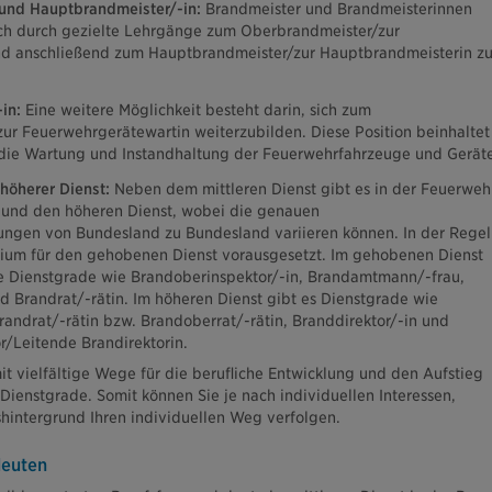
und Hauptbrandmeister/-in:
Brandmeister und Brandmeisterinnen
ich durch gezielte Lehrgänge zum Oberbrandmeister/zur
d anschließend zum Hauptbrandmeister/zur Hauptbrandmeisterin z
in:
Eine weitere Möglichkeit besteht darin, sich zum
r Feuerwehrgerätewartin weiterzubilden. Diese Position beinhaltet
 die Wartung und Instandhaltung der Feuerwehrfahrzeuge und Geräte
höherer Dienst:
Neben dem mittleren Dienst gibt es in der Feuerweh
und den höheren Dienst, wobei die genauen
ungen von Bundesland zu Bundesland variieren können. In der Regel
dium für den gehobenen Dienst vorausgesetzt. Im gehobenen Dienst
ne Dienstgrade wie Brandoberinspektor/-in, Brandamtmann/-frau,
d Brandrat/-rätin. Im höheren Dienst gibt es Dienstgrade wie
randrat/-rätin bzw. Brandoberrat/-rätin, Branddirektor/-in und
r/Leitende Brandirektorin.
it vielfältige Wege für die berufliche Entwicklung und den Aufstieg
Dienstgrade. Somit können Sie je nach individuellen Interessen,
hintergrund Ihren individuellen Weg verfolgen.
leuten