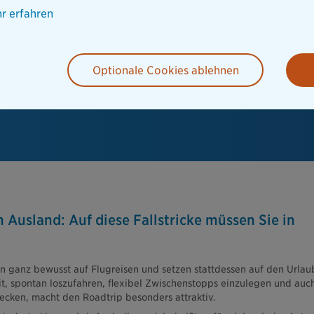
r erfahren
Optionale Cookies ablehnen
 Ausland: Auf diese Fallstricke müssen Sie in
n ganz bewusst auf Flugreisen und setzen stattdessen auf den Urlau
it, spontan loszufahren, flexibel Zwischenstopps einzulegen und auc
cken, macht den Roadtrip besonders attraktiv.