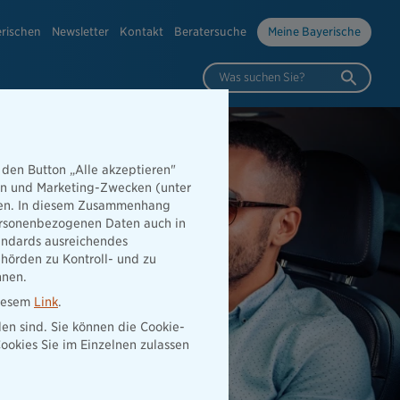
erischen
Newsletter
Kontakt
Beratersuche
Meine Bayerische
Was suchen Sie?
 den Button „Alle akzeptieren"
hen und Marketing-Zwecken (unter
rden. In diesem Zusammenhang
 personenbezogenen Daten auch in
tandards ausreichendes
hörden zu Kontroll- und zu
nnen.
diesem
Link
.
den sind. Sie können die Cookie-
ookies Sie im Einzelnen zulassen