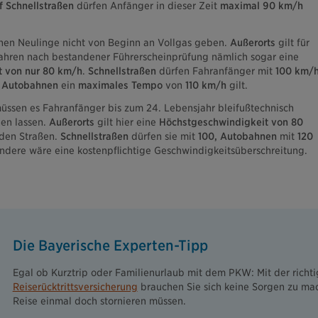
 Schnellstraßen
dürfen Anfänger in dieser Zeit
maximal 90 km/h
nnen Neulinge nicht von Beginn an Vollgas geben.
Außerorts
gilt für
 Jahren nach bestandener Führerscheinprüfung nämlich sogar eine
t von nur 80 km/h
.
Schnellstraßen
dürfen Fahranfänger mit
100 km/
f
Autobahnen
ein
maximales Tempo
von
110 km/h
gilt.
üssen es Fahranfänger bis zum 24. Lebensjahr bleifußtechnisch
en lassen.
Außerorts
gilt hier eine
Höchstgeschwindigkeit von 80
 den Straßen.
Schnellstraßen
dürfen sie mit
100, Autobahnen
mit
120
andere wäre eine kostenpflichtige Geschwindigkeitsüberschreitung.
Die Bayerische Experten-Tipp
Egal ob Kurztrip oder Familienurlaub mit dem PKW: Mit der richt
Reiserücktrittsversicherung
brauchen Sie sich keine Sorgen zu ma
Reise einmal doch stornieren müssen.