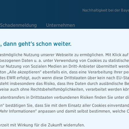
Nachhaltigkeit bei der Bay
Schadenmeldung
Unternehmen
, dann geht's schon weiter.
estmögliche Nutzung unserer Webseite zu ermöglichen. Mit Klick auf
enbezogenen Daten u. a. unter Verwendung von Cookies zu statistisc
nd
zur Nutzung von Sozialen Medien an Dritt-Anbieter übermittelt we
tton „Alle akzeptieren" ebenfalls ein, dass eine Verarbeitung Ihrer
 im Ausland
des EWR erfolgt, auch wenn diese Drittstaaten über kein nach EU-S
in Österreich,
teht insbesondere das Risiko, dass Ihre Daten durch ausländische Be
ise auch ohne Rechtsbehelfsmöglichkeiten, verarbeitet werden kö
atentransfers in Drittstaaten verbundenen Risiken finden Sie unter 
en" bestätigen Sie, dass Sie mit dem Einsatz aller Cookies einverstan
„Mehr Informationen" anpassen und damit selbst bestimmen, welche C
rzeit mit Wirkung für die Zukunft widerrufen.