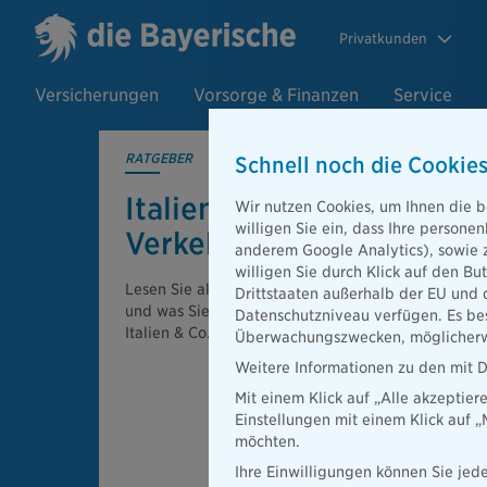
Privatkunden
Versicherungen
Vorsorge & Finanzen
Service
RATGEBER
Schnell noch die Cookies
Italien, Österreich & Co.:
Wir nutzen Cookies, um Ihnen die b
willigen Sie ein, dass Ihre person
Verkehrsregeln im Ausla
anderem Google Analytics), sowie 
willigen Sie durch Klick auf den Bu
Lesen Sie alles zu den wichtigsten Verkehrsregeln
Drittstaaten außerhalb der EU und 
und was Sie für den Fall der Fälle bei einem Unfall 
Datenschutzniveau verfügen. Es bes
Italien & Co. wissen müssen.
Überwachungszwecken, möglicherwe
Weitere Informationen zu den mit D
Mit einem Klick auf „Alle akzeptier
Einstellungen mit einem Klick auf 
möchten.
Ihre Einwilligungen können Sie jede