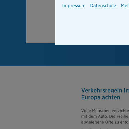
Impressum
Datenschutz
Meh
Verkehrsregeln im
Europa achten
Viele Menschen verzichte
mit dem Auto. Die Freihe
abgelegene Orte zu entde