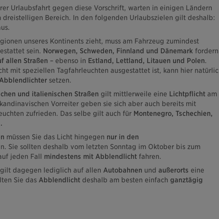
rer Urlaubsfahrt gegen diese Vorschrift, warten in einigen Ländern
dreistelligen Bereich. In den folgenden Urlaubszielen gilt deshalb:
aus.
egionen unseres Kontinents zieht, muss am Fahrzeug zumindest
stattet sein.
Norwegen, Schweden, Finnland und Dänemark
fordern
f allen Straßen
– ebenso in
Estland, Lettland, Litauen und Polen
.
 mit speziellen Tagfahrleuchten ausgestattet ist, kann hier natürli
Abblendlichter
setzen.
chen und italienischen Straßen
gilt mittlerweile eine
Lichtpflicht
am
skandinavischen Vorreiter geben sie sich aber auch bereits mit
uchten zufrieden. Das selbe gilt auch für
Montenegro, Tschechien,
.
en
müssen Sie das Licht hingegen
nur in den
n. Sie sollten deshalb vom letzten Sonntag im Oktober bis zum
auf jeden Fall
mindestens mit Abblendlicht
fahren.
gilt dagegen lediglich auf allen
Autobahnen
und
außerorts
eine
llten Sie das
Abblendlicht
deshalb am besten einfach
ganztägig