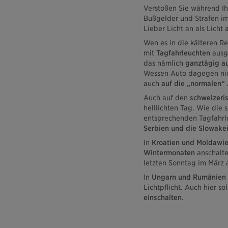
Verstoßen Sie während Ih
Bußgelder und Strafen im 
Lieber Licht an als Licht 
Wen es in die kälteren R
mit
Tagfahrleuchten
ausge
das nämlich
ganztägig au
Wessen Auto dagegen nicht
auch
auf die „normalen“ 
Auch auf den
schweizeris
helllichten Tag. Wie die 
entsprechenden Tagfahrle
Serbien und die Slowakei
In
Kroatien und Moldawi
Wintermonaten
anschalte
letzten Sonntag im März 
In
Ungarn und Rumänien
Lichtpflicht. Auch hier so
einschalten
.