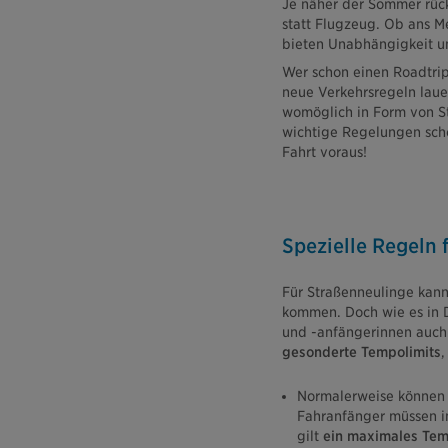
Je näher der Sommer rückt
statt Flugzeug. Ob ans Me
bieten Unabhängigkeit u
Wer schon einen Roadtrip
neue Verkehrsregeln laue
womöglich in Form von S
wichtige Regelungen scho
Fahrt voraus!
Spezielle Regeln 
Für Straßenneulinge kann
kommen. Doch wie es in D
und -anfängerinnen auch 
gesonderte Tempolimits
,
Normalerweise können 
Fahranfänger müssen in 
gilt
ein maximales Te