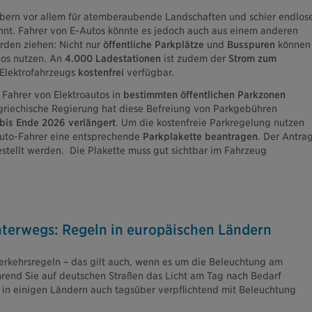
ubern vor allem für atemberaubende Landschaften und schier endlose
nnt. Fahrer von E-Autos könnte es jedoch auch aus einem anderen
rden ziehen: Nicht nur
öffentliche Parkplätze
und
Busspuren
können
los nutzen. An
4.000 Ladestationen
ist zudem der
Strom zum
Elektrofahrzeugs
kostenfrei
verfügbar.
Fahrer von Elektroautos in
bestimmten öffentlichen Parkzonen
 griechische Regierung hat diese Befreiung von Parkgebühren
bis Ende 2026 verlängert
. Um die kostenfreie Parkregelung nutzen
uto-Fahrer eine entsprechende
Parkplakette beantragen
. Der Antra
tellt werden. Die Plakette muss gut sichtbar im Fahrzeug
nterwegs: Regeln in europäischen Ländern
rkehrsregeln – das gilt auch, wenn es um die Beleuchtung am
rend Sie auf deutschen Straßen das Licht am Tag nach Bedarf
 in einigen Ländern auch tagsüber verpflichtend mit Beleuchtung