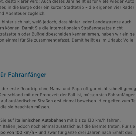
, desto klarer wird: Auch dieses Jahr heißt es für viele wieder Auto
er, in die Berge oder ein kurzer Städtetrip – die eigenen vier Räder
nd Abenteuer zugleich.
 hinter sich hat, weiß jedoch, dass hinter jeder Landesgrenze auch
rn können. Damit Sie die internationalen Straßengesetze nicht
trafzetteln oder Bußgeldbescheiden kennenlernen, haben wir einige
n einmal für Sie zusammengefasst. Damit heißt es im Urlaub: Volle
für Fahranfänger
 der erste Roadtrip ohne Mama und Papa oft gar nicht schnell genu
eutschland mit der Probezeit der Fall ist, müssen sich Fahranfänger
auf ausländischen Straßen erst einmal beweisen. Hier gelten zum Tei
 die sie beachten müssen.
Sie auf
italienischen Autobahnen
mit bis zu 130 km/h fahren.
Italien jedoch noch einmal zusätzlich auf die Bremse treten. Für sie
mpo von 100 km/h
– und zwar für ganze drei Jahren nach Erhalt des