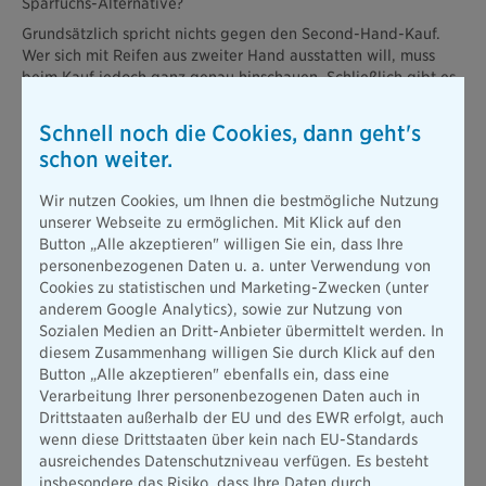
Sparfuchs-Alternative?
Grundsätzlich spricht nichts gegen den Second-Hand-Kauf.
Wer sich mit Reifen aus zweiter Hand ausstatten will, muss
beim Kauf jedoch ganz genau hinschauen. Schließlich gibt es
hier im Gegensatz zum Neukauf keine garantiert
einwandfreien, werksneuen Reifen. Damit sich der Kauf
Schnell noch die Cookies, dann geht's
dennoch lohnt, müssen drei Faktoren stimmen.
schon weiter.
Die Profiltiefe
bei einem neuen Satz beträgt etwa acht
Wir nutzen Cookies, um Ihnen die bestmögliche Nutzung
Millimeter. Damit Autofahrer noch sicher – bei egal welchen
unserer Webseite zu ermöglichen. Mit Klick auf den
Temperaturen – unterwegs sind, sollte die Profiltiefe nicht
Button „Alle akzeptieren" willigen Sie ein, dass Ihre
unter drei, bei Sommerreifen nicht unter vier Millimetern
personenbezogenen Daten u. a. unter Verwendung von
liegen. Um den Reifen noch eine Weile benutzen zu können,
Cookies zu statistischen und Marketing-Zwecken (unter
empfehlen wir Ihnen eine Profiltiefe von mindestens fünf
anderem Google Analytics), sowie zur Nutzung von
Millimetern beim Gebrauchtkauf.
Sozialen Medien an Dritt-Anbieter übermittelt werden. In
Das Alter
der Reifen spielt ebenfalls eine wichtige Rolle.
diesem Zusammenhang willigen Sie durch Klick auf den
Denn je höher die Lebensdauer, desto härter das Material.
Button „Alle akzeptieren" ebenfalls ein, dass eine
Die Folge: Der Pneu kann auf der Straße nicht mehr richtig
Verarbeitung Ihrer personenbezogenen Daten auch in
haften. Das kann besonders auf Straßen mit Eis und Schnee
Drittstaaten außerhalb der EU und des EWR erfolgt, auch
gefährlich werden. Der wiederverwendete Satz Reifen
wenn diese Drittstaaten über kein nach EU-Standards
sollte deshalb nicht älter als drei Jahre sein. Übrigens: Wie
ausreichendes Datenschutzniveau verfügen. Es besteht
viele Jahre die Reifen schon auf dem Buckel haben, zeigt
insbesondere das Risiko, dass Ihre Daten durch