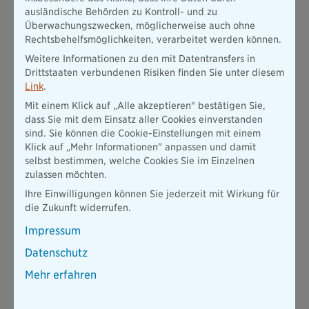
die DOT-Nummer auf der Reifenflanke. Diese besteht aus
ausländische Behörden zu Kontroll- und zu
drei Blöcken mit jeweils vier Zeichen. Das
Überwachungszwecken, möglicherweise auch ohne
Herstellungsdatum verrät der letzte Block. Dabei zeigen die
Rechtsbehelfsmöglichkeiten, verarbeitet werden können.
ersten zwei Ziffern die Produktionswoche, die letzten zwei
Weitere Informationen zu den mit Datentransfers in
Ziffern das Jahr der Herstellung an.
Drittstaaten verbundenen Risiken finden Sie unter diesem
Die Lagerung
ist für den Reifenkauf ebenso entscheidend.
Link
.
Eine trockene, kühle und dunkle Aufbewahrung der Reifen
Mit einem Klick auf „Alle akzeptieren" bestätigen Sie,
ist dabei optimal und spricht für einen Kauf. Ist das nicht
dass Sie mit dem Einsatz aller Cookies einverstanden
der Fall, leidet der Zustand der Reifen erheblich, Schäden
sind. Sie können die Cookie-Einstellungen mit einem
sind möglich. Das bedeutet dann: Finger weg von den
Klick auf „Mehr Informationen" anpassen und damit
gebrauchten Rädern!
selbst bestimmen, welche Cookies Sie im Einzelnen
Ob es nun der Onlinekauf, die Reifen aus dem lokalen Handel
zulassen möchten.
oder auch ein Second-Hand-Schnäppchen wird – immer gilt:
Ihre Einwilligungen können Sie jederzeit mit Wirkung für
Preise vergleichen nicht vergessen!
die Zukunft widerrufen.
Impressum
Zwar erfordert der Reifenkauf dann (noch) mehr Aufwand,
letztendlich lohnt sich die Zeitinvestition aber trotzdem. Denn
Datenschutz
kaufen Sie nicht gleich den erstbesten Reifensatz, entdecken
Sie mit etwas Glück und Geduld echte Schnäppchen – online,
Mehr erfahren
im Laden und gebraucht!