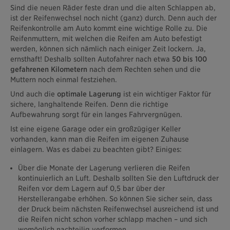
Sind die neuen Räder feste dran und die alten Schlappen ab,
ist der Reifenwechsel noch nicht (ganz) durch. Denn auch der
Reifenkontrolle am Auto kommt eine wichtige Rolle zu. Die
Reifenmuttern, mit welchen die Reifen am Auto befestigt
werden, können sich nämlich nach einiger Zeit lockern. Ja,
ernsthaft! Deshalb sollten Autofahrer nach etwa
50 bis 100
gefahrenen Kilometern
nach dem Rechten sehen und die
Muttern noch einmal festziehen.
Und auch die
optimale Lagerung
ist ein wichtiger Faktor für
sichere, langhaltende Reifen. Denn die richtige
Aufbewahrung sorgt für ein langes Fahrvergnügen.
Ist eine eigene Garage oder ein großzügiger Keller
vorhanden, kann man die Reifen im eigenen Zuhause
einlagern. Was es dabei zu beachten gibt? Einiges:
Über die Monate der Lagerung verlieren die Reifen
kontinuierlich an Luft. Deshalb sollten Sie den Luftdruck der
Reifen vor dem Lagern auf 0,5 bar über der
Herstellerangabe erhöhen. So können Sie sicher sein, dass
der Druck beim nächsten Reifenwechsel ausreichend ist und
die Reifen nicht schon vorher schlapp machen – und sich
womöglich nachteilig verformen.