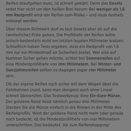
Reifen draufgehen muss, ist schnell geklärt. Denn das
Gesetz
redet hier nicht um den heißen Brei herum: Bei
weniger als 1,6
mm Restprofil
wird der Reifen zum Risiko – und muss deshalb
entsorgt werden.
Über diesem Richtwert darf es laut Gesetz aber ab auf die
(winterliche) Piste gehen. Die Profiltiefe der Reifen sollte
jedoch bestenfalls nicht am letzten legalen Millimeter kratzen.
Schließlich haben Tests ergeben, dass ein Restprofil von 1,6
mm nur ein Mindestmaß an Sicherheit bietet. Wer also auf
Nummer Sicher gehen möchte, achtet bei
Sommerreifen
auf
eine Mindestprofiltiefe von
drei Millimetern
. Bei
Winter- und
Ganzjahresreifen
sollten es dagegen sogar
vier Millimeter
sein.
Ob der eigene Reifen noch sicher mit dem Wagen über die
Fahrbahnen cruist, kann man übrigens auch ohne Lineal
schnell überprüfen. Das Testwerkzeug: Eine
Ein-Euro-Münze
.
Der goldene Rand misst nämlich genau drei Millimeter.
Stecken Sie die Münze einfach in die Rinnen in der Mitte des
Reifenprofils. Wird der goldene Rand nicht mehr oder gerade
noch bedeckt, ist die Mindestprofiltiefe von vier Millimetern
unterschritten. Das bedeutet: Ab zum Reifenshopping!