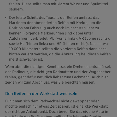
fehlen. Diese sollte man mit klarem Wasser und Spülmittel
säubern.
Der letzte Schritt des Tauschs der Reifen umfasst das
Markieren der abmontierten Reifen mit Kreide, um die
Position am Fahrzeug auch noch im nächsten Jahr zu
kennen. Folgende Markierungen sind dabei unter
Autofahrern verbreitet: VL (vorne links), VR (vorne rechts),
sowie HL (hinten links) und HR (hinten rechts). Nach etwa
10.000 Kilometern sollten die vorderen Reifen dann nach
hinten verlegt werden, da die Abnutzung bei diesen Reifen
meist schwächer ist.
Wem aber die richtigen Kenntnisse, ein Drehmomentschlüssel,
das Radkreuz, die richtigen Radmuttern und der Wagenheber
fehlen, geht dafür natürlich lieber zum Fachmann. Auch hier
zeigen wir zum Abschluss, was Sie beachten müssen.
Den Reifen in der Werkstatt wechseln
Fühlt man sich dem Radwechsel nicht gewappnet oder
möchte einfach nur etwas Zeit sparen, ist eine Kfz-Werkstatt
der richtige Anlaufpunkt. Doch bevor Sie das eigene Auto in
die Hände der Profis geben, sollten Sie folgende Punkte