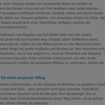
r:
Auch Treppen bergen ein besonderes Risiko für Unfälle im
nn die Kleinen schon wie ein Profi krabbeln oder laufen können –
 besonders kniffeliges Hindernis. Deshalb sollten sich kleine Kinder
der Nähe von Treppen aufhalten. Am sichersten schützt ein Gitter, da
 Treppe angebracht wird. Rutschfeste Auflagen machen die
s kindersicher(er).
Aufbauen von Regalen und Schränken lässt man die sichere
d gerne mal aus Faulheit weg. Ertappt, oder? Spätestens dann,
erwegs ist, sollten Sie die Möbel jedoch an der Wand anbringen.
aten fängt das große Krabbeln und Klettern an. Nun versuchen sich
chzuziehen, wo es nur möglich ist. Auch an Schränken und Regalen.
and kann das aber leider schneller schief gehen, als man denkt.
rwiegende Unfälle mit kippenden Möbeln zu verhindern, sollten Sie
 für einen sorglosen Alltag
ahmen unternommen, um Ihr Zuhause kindersicher zu gestalten? Dan
lls wohl sehr klein – aber dennoch nicht ganz gebannt. Schließlich
rsicheren Haushalt nicht die Neugier Ihrer Sprösslinge. Die ist
inder trotz Sicherheitsmaßnahmen einen Weg finden, um an giftige
oder offene Fenster zu gelangen.