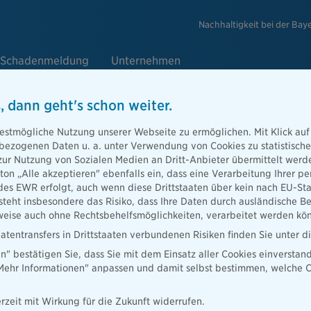
Nachhaltigkeit bei der Bay
Schadenmeldung
Unternehmen
, dann geht's schon weiter.
o
estmögliche Nutzung unserer Webseite zu ermöglichen. Mit Klick auf
enbezogenen Daten u. a. unter Verwendung von Cookies zu statistisc
t
zur Nutzung von Sozialen Medien an Dritt-Anbieter übermittelt we
tton „Alle akzeptieren" ebenfalls ein, dass eine Verarbeitung Ihrer
des EWR erfolgt, auch wenn diese Drittstaaten über kein nach EU-S
teht insbesondere das Risiko, dass Ihre Daten durch ausländische Be
uationen und
ise auch ohne Rechtsbehelfsmöglichkeiten, verarbeitet werden kö
e Sie Ihren
atentransfers in Drittstaaten verbundenen Risiken finden Sie unter 
en" bestätigen Sie, dass Sie mit dem Einsatz aller Cookies einverstan
„Mehr Informationen" anpassen und damit selbst bestimmen, welche C
rzeit mit Wirkung für die Zukunft widerrufen.