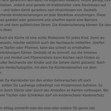
 sehr gefährlich sein kann, ist allgemein bekannt. Grund genug, Ihre
chützen. Jedoch sind gerade im Krabbelalter viele Steckdosen auf
– und laden damit geradezu zum Hineinfassen ein. Deshalb
echende Kindersicherungen an jede Steckdose anzubringen. Diese
ose geklebt oder geklemmt und schaffen damit eine Barriere
ern und dem gefährlichen Strom. Die Kindersicherung können Sie dan
s lösen.
Auch die Küche ist eine echte Risikozone für jedes Kind. Denn wo
seln, möchte natürlich auch der Nachwuchs mithelfen. Greifen
n Töpfen oder Pfannen, kann das schnell zu ernsthaften
brühungen führen. Deshalb ist es sinnvoll, nur die hinteren
en und Henkel und Pfannenstiele beim Kochen nach Hinten zu
außer Reichweite der Kinder und die Gefahr damit gebannt. Noch
 ein Herdschutzgitter, mit dem Sie Küchenutensilien vor dem
n.
en:
Da Kleinkinder bei den ersten Gehversuchen oft noch
 sollten Sie Laufwege unbedingt von Hindernissen befreien. So
en durch Stürze oder durch das Anstoßen an Kanten vorbeugen. Bei
ie Tischen oder Schränken darf ein kindersicherer Kantenschutz
m Alltag schmeißt man die eine oder andere Tür gerne mal