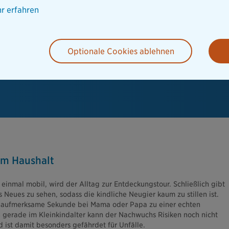
r erfahren
Optionale Cookies ablehnen
im Haushalt
t einmal mobil, wird der Alltag zur Entdeckungstour. Schließlich gibt
s Neues zu sehen, sodass die kindliche Neugier kaum zu stillen ist.
naufmerksame Sekunde bei Mama oder Papa zu einer echten
 gerade im Kleinkindalter kann der Nachwuchs Risiken noch nicht
 ist damit besonders gefährdet für Unfälle.