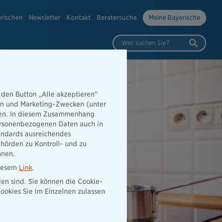
erischen
Newsletter
Kontakt
Beratersuche
Meine Bayerische
Was suchen Sie?
 den Button „Alle akzeptieren"
hen und Marketing-Zwecken (unter
rden. In diesem Zusammenhang
 personenbezogenen Daten auch in
tandards ausreichendes
hörden zu Kontroll- und zu
nnen.
diesem
Link
.
den sind. Sie können die Cookie-
ookies Sie im Einzelnen zulassen