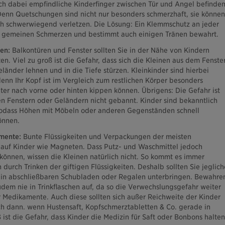
h dabei empfindliche Kinderfinger zwischen Tür und Angel befinden
 Denn Quetschungen sind nicht nur besonders schmerzhaft, sie können
ch schwerwiegend verletzen. Die Lösung: Ein Klemmschutz an jeder
vor gemeinen Schmerzen und bestimmt auch einigen Tränen bewahrt.
en:
Balkontüren und Fenster sollten Sie in der Nähe von Kindern
n. Viel zu groß ist die Gefahr, dass sich die Kleinen aus dem Fenste
länder lehnen und in die Tiefe stürzen. Kleinkinder sind hierbei
enn Ihr Kopf ist im Vergleich zum restlichen Körper besonders
hter nach vorne oder hinten kippen können. Übrigens: Die Gefahr ist
n Fenstern oder Geländern nicht gebannt. Kinder sind bekanntlich
 sodass Höhen mit Möbeln oder anderen Gegenständen schnell
önnen.
mente:
Bunte Flüssigkeiten und Verpackungen der meisten
 auf Kinder wie Magneten. Dass Putz- und Waschmittel jedoch
können, wissen die Kleinen natürlich nicht. So kommt es immer
durch Trinken der giftigen Flüssigkeiten. Deshalb sollten Sie jeglich
 in abschließbaren Schubladen oder Regalen unterbringen. Bewahre
udem nie in Trinkflaschen auf, da so die Verwechslungsgefahr weiter
ür Medikamente. Auch diese sollten sich außer Reichweite der Kinder
h dann. wenn Hustensaft, Kopfschmerztabletten & Co. gerade in
ist die Gefahr, dass Kinder die Medizin für Saft oder Bonbons halten