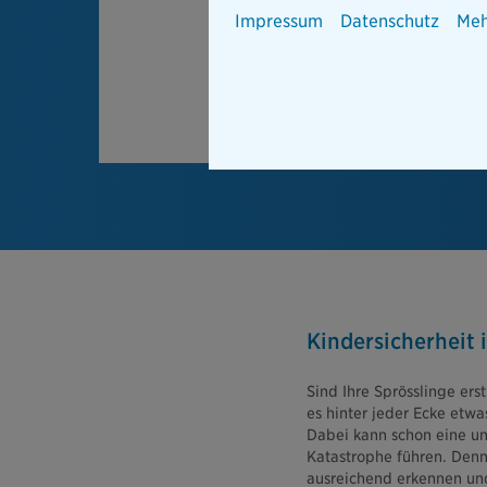
Impressum
Datenschutz
Meh
Kindersicherheit 
Sind Ihre Sprösslinge ers
es hinter jeder Ecke etwa
Dabei kann schon eine u
Katastrophe führen. Denn
ausreichend erkennen und