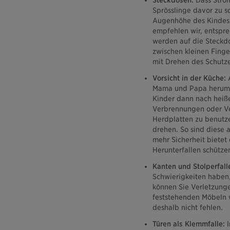
Steckdosen:
Dass Strom
Sprösslinge davor zu s
Augenhöhe des Kindes 
empfehlen wir, entspr
werden auf die Steckd
zwischen kleinen Fing
mit Drehen des Schutze
Vorsicht in der Küche:
Mama und Papa herumwu
Kinder dann nach heiße
Verbrennungen oder Ver
Herdplatten zu benutz
drehen. So sind diese 
mehr Sicherheit bietet
Herunterfallen schütze
Kanten und Stolperfall
Schwierigkeiten haben,
können Sie Verletzung
feststehenden Möbeln w
deshalb nicht fehlen.
Türen als Klemmfalle:
I