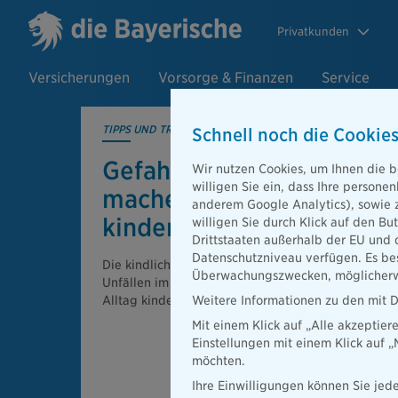
Privatkunden
Versicherungen
Vorsorge & Finanzen
Service
TIPPS UND TRICKS
Schnell noch die Cookies
Gefahr für die Kleinen: S
Wir nutzen Cookies, um Ihnen die b
willigen Sie ein, dass Ihre person
machen Sie Ihren Haushal
anderem Google Analytics), sowie 
kindersicher.
willigen Sie durch Klick auf den Bu
Drittstaaten außerhalb der EU und 
Datenschutzniveau verfügen. Es bes
Die kindliche Neugier führt oft zu gefährlichen Sit
Überwachungszwecken, möglicherwe
Unfällen im eigenen Haushalt. Hier erfahren Sie, wi
Alltag kindersicher gestalten.
Weitere Informationen zu den mit D
Mit einem Klick auf „Alle akzeptier
Einstellungen mit einem Klick auf 
möchten.
Ihre Einwilligungen können Sie jede