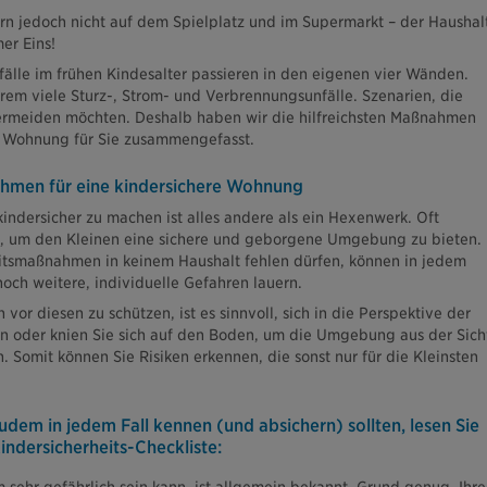
rn jedoch nicht auf dem Spielplatz und im Supermarkt – der Haushal
mer Eins!
älle im frühen Kindesalter passieren in den eigenen vier Wänden.
em viele Sturz-, Strom- und Verbrennungsunfälle. Szenarien, die
 vermeiden möchten. Deshalb haben wir die hilfreichsten Maßnahmen
r Wohnung für Sie zusammengefasst.
ahmen für eine kindersichere Wohnung
indersicher zu machen ist alles andere als ein Hexenwerk. Oft
e, um den Kleinen eine sichere und geborgene Umgebung zu bieten.
itsmaßnahmen in keinem Haushalt fehlen dürfen, können in jedem
och weitere, individuelle Gefahren lauern.
or diesen zu schützen, ist es sinnvoll, sich in die Perspektive der
n oder knien Sie sich auf den Boden, um die Umgebung aus der Sich
n. Somit können Sie Risiken erkennen, die sonst nur für die Kleinsten
dem in jedem Fall kennen (und absichern) sollten, lesen Sie
indersicherheits-Checkliste: