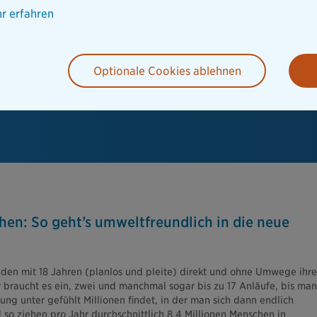
r erfahren
Optionale Cookies ablehnen
en: So geht’s umweltfreundlich in die neue
nden mit 18 Jahren (planlos und pleite) direkt und ohne Umwege ihre
r braucht es ein, zwei und manchmal sogar bis zu 17 Anläufe, bis man
ung unter gefühlt Millionen findet, in der man sich dann endlich
d so ziehen pro Jahr durchschnittlich 8,4 Millionen Menschen in