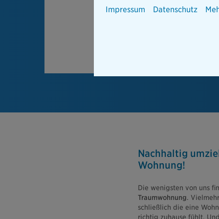
Impressum
Datenschutz
Meh
Nachhaltig umzieh
Wohnung!
Die wenigsten von uns fi
Traumwohnung
. Vielmeh
schließlich die eine Wohn
richtig zuhause fühlt. Un