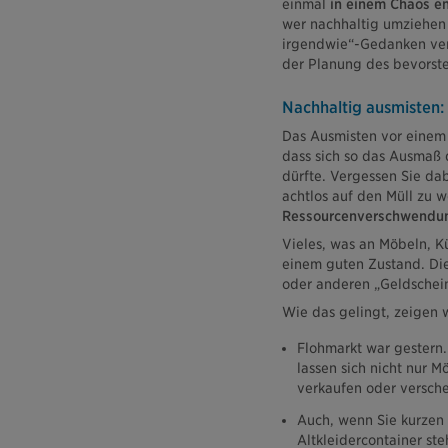
einmal
in einem Chaos e
wer nachhaltig umziehen w
irgendwie“-Gedanken vera
der Planung des bevorst
Nachhaltig ausmisten: 
Das Ausmisten vor einem 
dass sich so das Ausmaß 
dürfte. Vergessen Sie dab
achtlos auf den Müll zu w
Ressourcenverschwendu
Vieles, was an Möbeln, K
einem guten Zustand. Die
oder anderen „Geldschei
Wie das gelingt, zeigen w
Flohmarkt war gestern.
lassen sich nicht nur M
verkaufen oder versch
Auch, wenn Sie kurzen 
Altkleidercontainer ste