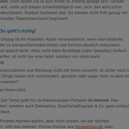
nden
. Doch lassen Sie es sich direkt zu Anfang gesagt sein: Gerade
ill, sollte sich besser schnellstmöglich von „Ach, das wird schon
bschieden. Konkret bedeutet das: Sie können nicht früh genug mit
ehenden Tapetenwechsels beginnen!
So geht’s richtig!
Umzug ist ein Klassiker. Kaum verwunderlich, wenn man bedenkt,
der zu transportierenden Kisten und Kartons deutlich reduzieren
ei jedoch nicht: Alles nicht mehr Benötigte (oder Gewollte) einfach
erfen, ist nicht nur eine Geld- sondern vor allem auch
ng
.
üchenzubehör und Kleidung nicht mit Ihnen umzieht, ist sicher noch i
 Dinge lassen sich verschenken, spenden oder sogar noch zu dem ei
n machen“.
ir Ihnen jetzt:
 Der Trend geht hin zu Kleinanzeigen-Portalen
im Internet
. Hier
öbel, sondern auch Dekoration, Gesellschaftsspiele & Co. ganz einfac
enken.
Prozess machen wollen, aber nicht wissen, wo der nächste
ht, hilft das Internet. Online-Portale wie
fairwertung.de
oder