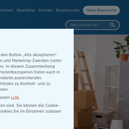
erischen
Newsletter
Kontakt
Beratersuche
Meine Bayerische
Was suchen Sie?
 den Button „Alle akzeptieren"
hen und Marketing-Zwecken (unter
rden. In diesem Zusammenhang
 personenbezogenen Daten auch in
tandards ausreichendes
hörden zu Kontroll- und zu
nnen.
diesem
Link
.
den sind. Sie können die Cookie-
ookies Sie im Einzelnen zulassen