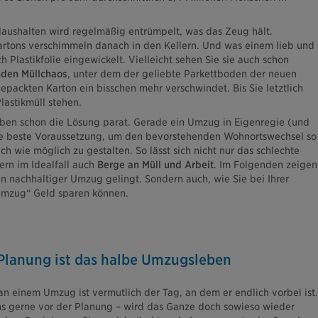
Haushalten wird regelmäßig entrümpelt, was das Zeug hält.
ons verschimmeln danach in den Kellern. Und was einem lieb und
ich Plastikfolie eingewickelt. Vielleicht sehen Sie sie auch schon
den Müllchaos
, unter dem der geliebte Parkettboden der neuen
ackten Karton ein bisschen mehr verschwindet. Bis Sie letztlich
lastikmüll stehen.
ben schon die Lösung parat. Gerade ein Umzug in Eigenregie (und
die beste Voraussetzung, um den bevorstehenden Wohnortswechsel so
ch wie möglich zu gestalten. So lässt sich nicht nur das schlechte
rn im Idealfall auch
Berge an Müll und Arbeit
. Im Folgenden zeigen
ein nachhaltiger Umzug gelingt. Sondern auch, wie Sie bei Ihrer
mzug“ Geld sparen können.
lanung ist das halbe Umzugsleben
an einem Umzug ist vermutlich der Tag, an dem er endlich vorbei ist.
s gerne vor der Planung – wird das Ganze doch sowieso wieder