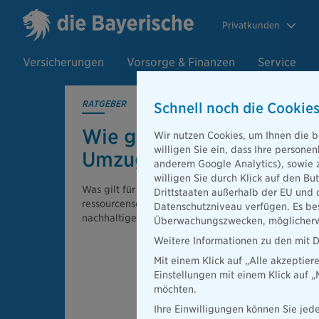
Privatkunden
Versicherungen
Vorsorge & Finanzen
Service
RATGEBER
Schnell noch die Cookies
Wie gelingt ein nachhalti
Wir nutzen Cookies, um Ihnen die b
willigen Sie ein, dass Ihre person
Umzug?
anderem Google Analytics), sowie 
willigen Sie durch Klick auf den Bu
Was gilt für einen umweltbewussten Umzug, wie 
Drittstaaten außerhalb der EU und 
ressourcenschonend in die neue Wohnung? Lesen S
Datenschutzniveau verfügen. Es bes
nachhaltigen Umzug wirklich ausmacht.
Überwachungszwecken, möglicherwe
Weitere Informationen zu den mit D
Mit einem Klick auf „Alle akzeptier
Einstellungen mit einem Klick auf 
möchten.
Ihre Einwilligungen können Sie jede