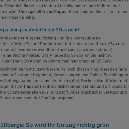
llionen Umzugskartons bereits im Umlauf. Deswegen heißt die Devise
n. Sicherlich findet sich in den Abstellkammern und Kellern Ihrer
o mancher
Umzugshelfer aus Pappe.
Revanchieren Sie sich mit einer
Ihrer neuen Bleibe.
rpackungsmaterial finden? Das geht!
liebreizendster Augenaufschlag und das langgeübteste
lfen, dürften Sie auf Portalen wie turtle-box.de und boxie24.com
 man sich wiederverwendbare (und somit auch sehr stabile)
ür
eine Woche mieten
. Das Allerbeste: So sparen Sie nicht nur
h Geld! Denn 20 Kisten bekommt man hier schon ab 25 Euro.
insichtlich der Umzugsvorbereitung noch diesen Tipp: Bereits einige
önnen Sie damit beginnen, Verpackungen von Online-Bestellungen
es Zeitungspapier zu sammeln. Auch (alte) Decken, Handtücher und
orragend zum
Transport zerbrechlicher Gegenstände
und als Ersatz für
tige Schutzmaterialien aus Kunststoff. Alles bruchsicher verstaut und
 Super, dann kann der Spaß ja losgehen!
üllberge: So wird Ihr Umzug richtig grün