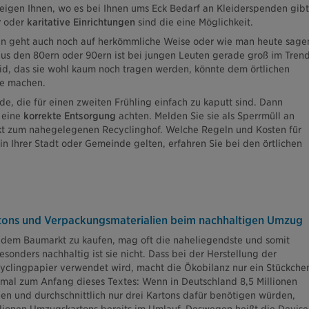
eigen Ihnen, wo es bei Ihnen ums Eck Bedarf an Kleiderspenden gibt
r
oder
karitative Einrichtungen
sind die eine Möglichkeit.
en geht auch noch auf herkömmliche Weise oder wie man heute sage
us den 80ern oder 90ern ist bei jungen Leuten gerade groß im Trend
leid, das sie wohl kaum noch tragen werden, könnte dem örtlichen
de machen.
e, die für einen zweiten Frühling einfach zu kaputt sind. Dann
f eine
korrekte Entsorgung
achten. Melden Sie sie als Sperrmüll an
ekt zum nahegelegenen Recyclinghof. Welche Regeln und Kosten für
n Ihrer Stadt oder Gemeinde gelten, erfahren Sie bei den örtlichen
rtons und Verpackungsmaterialien beim nachhaltigen Umzug
dem Baumarkt zu kaufen, mag oft die naheliegendste und somit
esonders nachhaltig ist sie nicht. Dass bei der Herstellung der
cyclingpapier verwendet wird, macht die Ökobilanz nur ein Stückche
mal zum Anfang dieses Textes: Wenn in Deutschland 8,5 Millionen
n und durchschnittlich nur drei Kartons dafür benötigen würden,