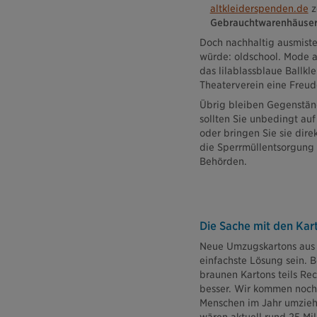
altkleiderspenden.de
z
Gebrauchtwarenhäuse
Doch nachhaltig ausmist
würde:
oldschool
. Mode a
das lilablassblaue Ballk
Theaterverein eine Freu
Übrig bleiben Gegenständ
sollten Sie unbedingt au
oder bringen Sie sie dir
die Sperrmüllentsorgung i
Behörden.
Die Sache mit den Ka
Neue Umzugskartons aus 
einfachste Lösung sein. B
braunen Kartons teils Re
besser. Wir kommen noch
Menschen im Jahr umziehe