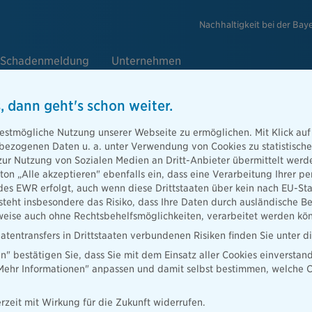
Nachhaltigkeit bei der Bay
Schadenmeldung
Unternehmen
, dann geht's schon weiter.
ger
estmögliche Nutzung unserer Webseite zu ermöglichen. Mit Klick auf
enbezogenen Daten u. a. unter Verwendung von Cookies zu statistisc
zur Nutzung von Sozialen Medien an Dritt-Anbieter übermittelt we
tton „Alle akzeptieren" ebenfalls ein, dass eine Verarbeitung Ihrer
kommt man
des EWR erfolgt, auch wenn diese Drittstaaten über kein nach EU-S
ie, was einen
teht insbesondere das Risiko, dass Ihre Daten durch ausländische Be
ise auch ohne Rechtsbehelfsmöglichkeiten, verarbeitet werden kö
atentransfers in Drittstaaten verbundenen Risiken finden Sie unter 
en" bestätigen Sie, dass Sie mit dem Einsatz aller Cookies einverstan
„Mehr Informationen" anpassen und damit selbst bestimmen, welche C
rzeit mit Wirkung für die Zukunft widerrufen.