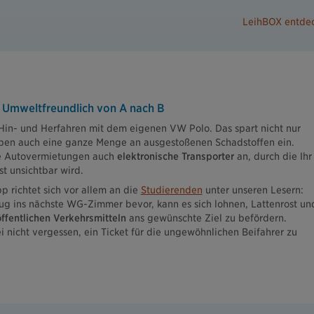
LeihBOX entdec
Umweltfreundlich von A nach B
in- und Herfahren mit dem eigenen VW Polo. Das spart nicht nur
eben auch eine ganze Menge an ausgestoßenen Schadstoffen ein.
ige Autovermietungen auch
elektronische Transporter
an, durch die Ihr
t unsichtbar wird.
pp richtet sich vor allem an die
Studierenden
unter unseren Lesern:
zug ins nächste WG-Zimmer bevor, kann es sich lohnen, Lattenrost un
öffentlichen Verkehrsmitteln
ans gewünschte Ziel zu befördern.
ei nicht vergessen, ein Ticket für die ungewöhnlichen Beifahrer zu