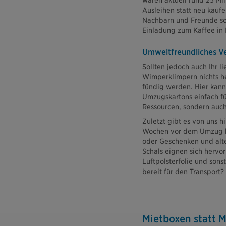
wären aktuell rund 25 Mi
Ausleihen statt neu kaufe
Nachbarn und Freunde s
Einladung zum Kaffee in 
Umweltfreundliches Ve
Sollten jedoch auch Ihr 
Wimperklimpern nichts he
fündig werden. Hier kann
Umzugskartons einfach f
Ressourcen, sondern auc
Zuletzt gibt es von uns h
Wochen vor dem Umzug k
oder Geschenken und alt
Schals eignen sich herv
Luftpolsterfolie und sons
bereit für den Transport?
Mietboxen statt M