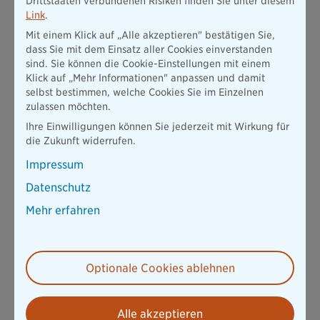
Drittstaaten verbundenen Risiken finden Sie unter diesem
Tipps im Überblick:
Link
.
Mit einem Klick auf „Alle akzeptieren" bestätigen Sie,
Frühzeitige Registrierung
: Starten Sie als Fahrer bzw.
dass Sie mit dem Einsatz aller Cookies einverstanden
Fahrerin frühzeitig mit der Registrierung Ihres E-Scooters,
sind. Sie können die Cookie-Einstellungen mit einem
um mögliche Wartezeiten zu vermeiden und rechtzeitig alle
Klick auf „Mehr Informationen" anpassen und damit
erforderlichen Schritte abzuschließen.
selbst bestimmen, welche Cookies Sie im Einzelnen
Korrekte Montage des Kennzeichens
: Achten Sie darauf,
zulassen möchten.
das neue Versicherungskennzeichen ordnungsgemäß und
Ihre Einwilligungen können Sie jederzeit mit Wirkung für
gut sichtbar an Ihrem E-Scooter anzubringen, um Probleme
die Zukunft widerrufen.
mit den Behörden zu vermeiden.
Impressum
Aktualisierung der Versicherung
: Stellen Sie sicher, dass
Ihre Versicherung für Elektro-Kleinstfahrzeuge auf dem
Datenschutz
neuesten Stand ist und die gesetzlichen Anforderungen
Mehr erfahren
erfüllt.
Informationsbeschaffung
: Informieren Sie sich regelmäßig
über die geltenden Regeln und Vorschriften für die Nutzung
von E-Scootern im öffentlichen Straßenverkehr, um
Optionale Cookies ablehnen
Bußgelder oder andere rechtliche Konsequenzen als Fahrer
zu vermeiden.
Alle akzeptieren
Sicherheit an erster Stelle
: Denken Sie immer an Ihre eigene