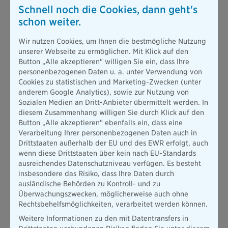
Schnell noch die Cookies, dann geht's
neue ersetzt werden muss. Das ist allerdings fast immer der
Fall. Denn in der Regel ist ein Austausch der Kennzeichen
schon weiter.
jedes Jahr bis spätestens
1. März
erforderlich. Des Weiteren
muss von dem Halter oder der Halterin sichergestellt werden,
Wir nutzen Cookies, um Ihnen die bestmögliche Nutzung
dass das neue Kennzeichen gut sichtbar am Hinterrad des E-
unserer Webseite zu ermöglichen. Mit Klick auf den
Scooters angebracht ist.
Button „Alle akzeptieren" willigen Sie ein, dass Ihre
personenbezogenen Daten u. a. unter Verwendung von
Cookies zu statistischen und Marketing-Zwecken (unter
Was Sie als Fahrer noch wissen sollten
anderem Google Analytics), sowie zur Nutzung von
Sozialen Medien an Dritt-Anbieter übermittelt werden. In
diesem Zusammenhang willigen Sie durch Klick auf den
Wenn Sie E-Scooter auf öffentlichen Straßen fahren, sind Sie
Button „Alle akzeptieren" ebenfalls ein, dass eine
zu Versicherungsschutz verpflichtet. Standardmäßig können
Verarbeitung Ihrer personenbezogenen Daten auch in
Sie
für Ihren E-Scooter eine kostengünstige Versicherung
Drittstaaten außerhalb der EU und des EWR erfolgt, auch
abschließen und bei Bedarf auf eine Teilkaskoversicherung,
wenn diese Drittstaaten über kein nach EU-Standards
die beispielsweise auch Diebstahl abdeckt, ausweiten.
ausreichendes Datenschutzniveau verfügen. Es besteht
Wichtig zu wissen:
Ihr E-Scooter benötigt für den Erhalt eines
insbesondere das Risiko, dass Ihre Daten durch
Versicherungsschutzes zwingend eine Betriebserlaubnis.
ausländische Behörden zu Kontroll- und zu
Das E-Scooter-Kennzeichen soll – wie bereits erwähnt – gut
Überwachungszwecken, möglicherweise auch ohne
sichtbar sein – und nachts geht das nur bei entsprechender
Rechtsbehelfsmöglichkeiten, verarbeitet werden können.
Beleuchtung. Tragen Sie also auch Sorge für eine
Weitere Informationen zu den mit Datentransfers in
funktionierende Beleuchtung Ihres E-Scooters.