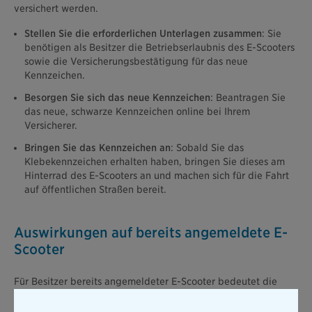
versichert werden.
Stellen Sie die erforderlichen Unterlagen zusammen
: Sie
benötigen als Besitzer die Betriebserlaubnis des E-Scooters
sowie die Versicherungsbestätigung für das neue
Kennzeichen.
Besorgen Sie sich das neue Kennzeichen
: Beantragen Sie
das neue, schwarze Kennzeichen online bei Ihrem
Versicherer.
Bringen Sie das Kennzeichen an
: Sobald Sie das
Klebekennzeichen erhalten haben, bringen Sie dieses am
Hinterrad des E-Scooters an und machen sich für die Fahrt
auf öffentlichen Straßen bereit.
Auswirkungen auf bereits angemeldete E-
Scooter
Für Besitzer bereits angemeldeter E-Scooter bedeutet die
Einführung neuer Kennzeichen: Rechtzeitig
prüfen
,
ob
ihr
aktuelles Kennzeichen noch gültig
ist oder ob es durch das