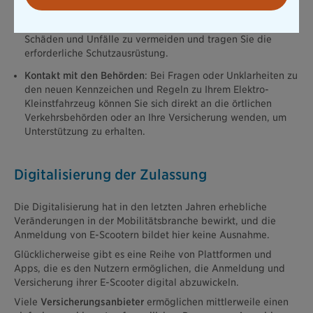
Sicherheit und die Sicherheit anderer Verkehrsteilnehmer im
Straßenverkehr. Halten Sie sich an die Verkehrsregeln, um
Schäden und Unfälle zu vermeiden und tragen Sie die
erforderliche Schutzausrüstung.
Kontakt mit den Behörden
: Bei Fragen oder Unklarheiten zu
den neuen Kennzeichen und Regeln zu Ihrem Elektro-
Kleinstfahrzeug können Sie sich direkt an die örtlichen
Verkehrsbehörden oder an Ihre Versicherung wenden, um
Unterstützung zu erhalten.
Digitalisierung der Zulassung
Die Digitalisierung hat in den letzten Jahren erhebliche
Veränderungen in der Mobilitätsbranche bewirkt, und die
Anmeldung von E-Scootern bildet hier keine Ausnahme.
Glücklicherweise gibt es eine Reihe von Plattformen und
Apps, die es den Nutzern ermöglichen, die Anmeldung und
Versicherung ihrer E-Scooter digital abzuwickeln.
Viele
Versicherungsanbieter
ermöglichen mittlerweile einen