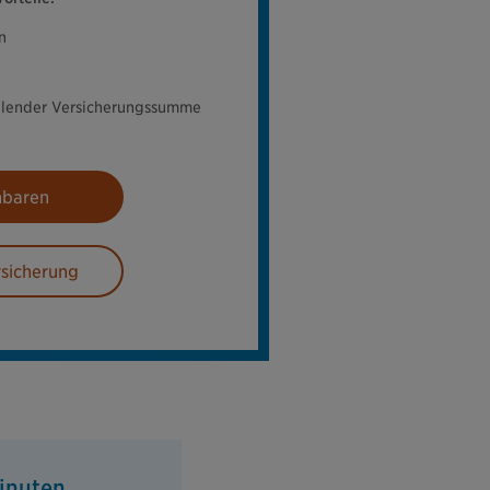
n
allender Versicherungssumme
nbaren
rsicherung
Minuten