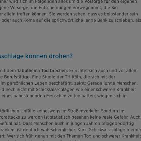
Daher wird sich im Folgenden alles um die
Vorsorge für den eigenen
ene Vorsorge, die Entscheidungen vorwegnimmt, die Sie
 allein treffen können. Sie werden sehen, dass es belastender sein
oder auch Koma auf die sprichwörtliche lange Bank zu schieben, als
sschläge können drohen?
 mit dem
Tabuthema Tod brechen.
Er richtet sich auch und vor allem
e Berufstätige.
Eine Studie der TH Köln, die sich mit der
 im persönlichen Leben beschäftigt, zeigt: Gerade junge Menschen,
ld noch nicht mit Schicksalsschlägen wie einer schweren Krankheit
 eines nahestehenden Menschen zu tun hatten, wiegen sich in
 tödlichen Unfälle keineswegs im Straßenverkehr. Sondern im
rorattacke zu werden ist statistisch gesehen keine reale Gefahr. Auch
efühl hat. Dass Menschen auch in jungen Jahren pflegebedürftig
anken, ist deutlich wahrscheinlicher. Kurz: Schicksalsschläge bleibe
art. Wer sich früh genug mit den Themen Tod und schwerer Krankheit