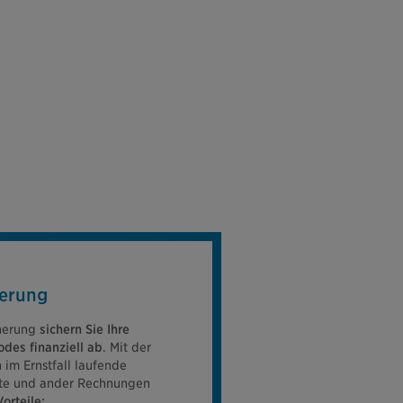
herung
cherung
sichern Sie Ihre
odes finanziell ab
. Mit der
im Ernstfall laufende
ite und ander Rechnungen
orteile: