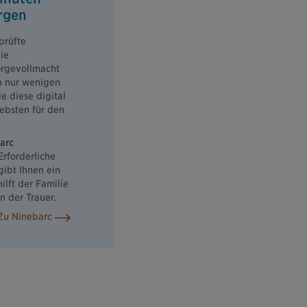
orgen
prüfte
ie
orgevollmacht
in nur wenigen
e diese digital
iebsten für den
arc
 Erforderliche
gibt Ihnen ein
ilft der Familie
n der Trauer.
Zu Ninebarc