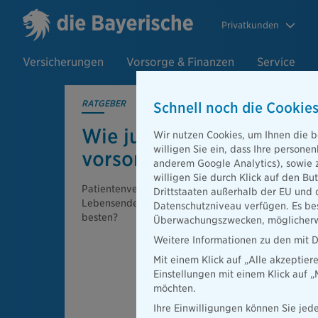
Privatkunden
Versicherungen
Vorsorge & Finanzen
Service
RATGEBER
Schnell noch die Cookies
Wie junge Menschen für 
Wir nutzen Cookies, um Ihnen die b
willigen Sie ein, dass Ihre person
vorsorgen können
anderem Google Analytics), sowie 
willigen Sie durch Klick auf den Bu
Patientenverfügung und Vorsorgevollmacht bereit
Drittstaaten außerhalb der EU und 
Lebensende vor. Doch wie unterstützen sie Hinter
Datenschutzniveau verfügen. Es bes
besten?
Überwachungszwecken, möglicherwe
Weitere Informationen zu den mit D
Mit einem Klick auf „Alle akzeptier
Einstellungen mit einem Klick auf 
möchten.
Ihre Einwilligungen können Sie jede