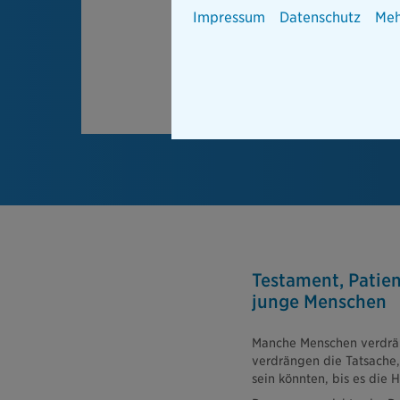
Impressum
Datenschutz
Meh
Testament, Patien
junge Menschen
Manche Menschen verdrän
verdrängen die Tatsache, 
sein könnten, bis es die 