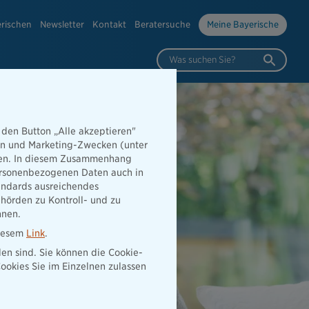
erischen
Newsletter
Kontakt
Beratersuche
Meine Bayerische
Was suchen Sie?
 den Button „Alle akzeptieren"
hen und Marketing-Zwecken (unter
rden. In diesem Zusammenhang
 personenbezogenen Daten auch in
tandards ausreichendes
hörden zu Kontroll- und zu
nnen.
diesem
Link
.
den sind. Sie können die Cookie-
ookies Sie im Einzelnen zulassen