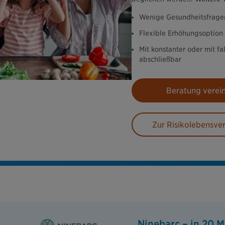
Wenige Gesundheitsfrage
Flexible Erhöhungsoption
Mit konstanter oder mit f
abschließbar
Beratung verei
Zur Risikolebensve
Ninebarc – in 20 