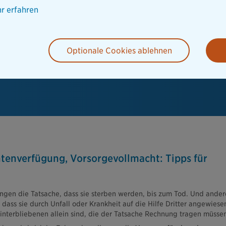
r erfahren
Optionale Cookies ablehnen
tenverfügung, Vorsorgevollmacht: Tipps für
gen die Tatsache, dass sie sterben werden, bis zum Tod. Und ander
dass sie durch Unfall oder Krankheit auf die Hilfe Dritter angewiese
Hinterbliebenen allein sind, die der Tatsache Rechnung tragen müsse