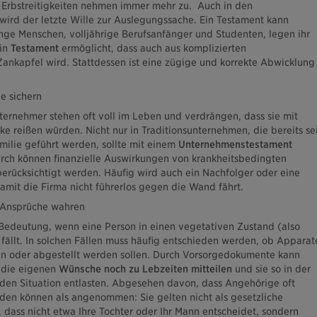
e: Erbstreitigkeiten nehmen immer mehr zu. Auch in den
wird der letzte Wille zur Auslegungssache. Ein Testament kann
ge Menschen, volljährige Berufsanfänger und Studenten, legen ihr
Ein
Testament
ermöglicht, dass auch aus komplizierten
nkapfel wird. Stattdessen ist eine zügige und korrekte Abwicklung
e sichern
ternehmer stehen oft voll im Leben und verdrängen, dass sie mit
e reißen würden. Nicht nur in Traditionsunternehmen, die bereits se
milie geführt werden, sollte mit einem
Unternehmenstestament
rch können finanzielle Auswirkungen von krankheitsbedingten
erücksichtigt werden. Häufig wird auch ein Nachfolger oder eine
amit die Firma nicht führerlos gegen die Wand fährt.
d Ansprüche wahren
Bedeutung, wenn eine Person in einen vegetativen Zustand (also
 fällt. In solchen Fällen muss häufig entschieden werden, ob Apparat
en oder abgestellt werden sollen. Durch Vorsorgedokumente kann
 die eigenen
Wünsche noch zu Lebzeiten mitteilen
und sie so in der
den Situation entlasten. Abgesehen davon, dass Angehörige oft
den können als angenommen: Sie gelten nicht als gesetzliche
n, dass nicht etwa Ihre Tochter oder Ihr Mann entscheidet, sondern