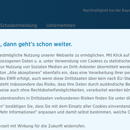
Nachhaltigkeit bei der Bay
Schadenmeldung
Unternehmen
, dann geht's schon weiter.
den Tod
estmögliche Nutzung unserer Webseite zu ermöglichen. Mit Klick auf
enbezogenen Daten u. a. unter Verwendung von Cookies zu statistisc
zur Nutzung von Sozialen Medien an Dritt-Anbieter übermittelt we
tton „Alle akzeptieren" ebenfalls ein, dass eine Verarbeitung Ihrer
en auf das
des EWR erfolgt, auch wenn diese Drittstaaten über kein nach EU-S
bliebene am
teht insbesondere das Risiko, dass Ihre Daten durch ausländische Be
ise auch ohne Rechtsbehelfsmöglichkeiten, verarbeitet werden kö
atentransfers in Drittstaaten verbundenen Risiken finden Sie unter 
en" bestätigen Sie, dass Sie mit dem Einsatz aller Cookies einverstan
„Mehr Informationen" anpassen und damit selbst bestimmen, welche C
rzeit mit Wirkung für die Zukunft widerrufen.