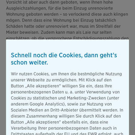
Vorsicht ist aber auch dann geboten, wenn Ihnen hohe
Ausgleichzahlungen, für die beim Einzug unrenovierte
Wohnung geboten werden – so verlockend diese auch klingen
mögen. Denn dass eine Wohnung bei Einzug tatsächlich
Schäden hatte oder unrenoviert war, muss im Streitfall der
Mieter beweisen. Zudem kann man als Laie nur selten
einschätzen, ob die versprochene Entschädigungszahlung den
anstehenden Arbeiten angemessen ist – oder ob man nicht
doch am Ende nur draufzahlt.
Schnell noch die Cookies, dann geht's
schon weiter.
2. Zu strenge oder starre Vorgaben durch den
Vermieter im Mietvertrag
Wir nutzen Cookies, um Ihnen die bestmögliche Nutzung
Auch solche Klauseln, die dem Mietenden (zu) strenge
unserer Webseite zu ermöglichen. Mit Klick auf den
Vorgaben bei der Durchführung von
Schönheitsreparaturen
Button „Alle akzeptieren" willigen Sie ein, dass Ihre
machen, sind in den meisten Fällen unwirksam. Im Mietvertrag
personenbezogenen Daten u. a. unter Verwendung von
darf also nicht vorgegeben sein, welche
spezifischen
Cookies zu statistischen und Marketing-Zwecken (unter
Farbarten und -töne oder Tapetenmuster
bei der Renovierung
anderem Google Analytics), sowie zur Nutzung von
zum Einsatz kommen sollen.
Sozialen Medien an Dritt-Anbieter übermittelt werden. In
diesem Zusammenhang willigen Sie durch Klick auf den
Dies wird insbesondere für solche Arbeiten relevant, die noch
Button „Alle akzeptieren" ebenfalls ein, dass eine
während der Mietszeit durchgeführt werden müssten, laut
Verarbeitung Ihrer personenbezogenen Daten auch in
Gesetz darf einem Mieter die Gestaltung der Wohnung nicht
Drittstaaten außerhalb der EU und des EWR erfolgt, auch
vorgeschrieben werden. Klauseln, die eine
Rückgabe der