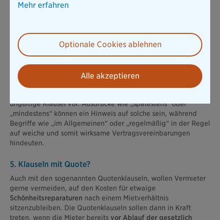
Mehr erfahren
Auch wenn Sie als Mieter oder Mieterin
unverhältnismäßig
häufig
Schönheitsreparaturen durchführen sollen, stehen die
Chancen gut, dass die entsprechenden Klauseln im
Mietvertrag ungültig sind. Denn kürzere Fristen als die
Optionale Cookies ablehnen
gesetzlich festgelegten müssen nicht eingehalten werden.
Doch auch wenn ein Vertrag die Renovierung stets nach
Ablauf der entsprechenden Zeitspanne vorsieht, ohne den
Alle akzeptieren
tatsächlichen Zustand der Räume zu berücksichtigen, liegt
eine sogenannte
starre Frist
und entsprechend auf eine
ungültige Klausel vor. Ausdrücke wie „spätestens“ oder
„mindestens“ können ein Hinweis auf solche sein, während
Begriffe wie „im Allgemeinen“ oder „regelmäßig“ in der Regel
auf weiche und somit wirksame Vertragsvereinbarungen
hindeuten.
5. Klauseln mit Quote?
Auch mit den sogenannten Quotenklauseln, wollen Vermieter
gerne vermeiden, auf den Kosten für etwaige
Schönheitsreparaturen
nach einem Mietverhältnis
sitzenzubleiben. Die Quotenklauseln sollen dann in Kraft
treten, wenn die Mieter bereits
vor Ablauf der gesetzlich