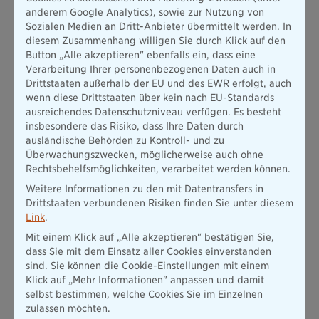
Fragen. Hiermit lassen sich schnell wichtige Informationen
anderem Google Analytics), sowie zur Nutzung von
zur Unterrichtsvorbereitung aus großen PDF-Dateien
Sozialen Medien an Dritt-Anbieter übermittelt werden. In
extrahieren, wie zum Beispiel aus Handbüchern, Aufsätzen,
diesem Zusammenhang willigen Sie durch Klick auf den
Büchern und Forschungsarbeiten.
Button „Alle akzeptieren" ebenfalls ein, dass eine
Preis:
Circa 4,60 Euro pro Monat
Verarbeitung Ihrer personenbezogenen Daten auch in
Drittstaaten außerhalb der EU und des EWR erfolgt, auch
Webseite:
www.chatpdf.com/
wenn diese Drittstaaten über kein nach EU-Standards
ausreichendes Datenschutzniveau verfügen. Es besteht
schulKI – Digitale Bereitstellung von ChatGPT für
insbesondere das Risiko, dass Ihre Daten durch
Schulen
ausländische Behörden zu Kontroll- und zu
Überwachungszwecken, möglicherweise auch ohne
Beschreibung:
schulKI ermöglicht die Nutzung von ChatGPT
Rechtsbehelfsmöglichkeiten, verarbeitet werden können.
für Schüler und Schülerinnen im Unterricht ohne
Weitere Informationen zu den mit Datentransfers in
Benutzerkonto. Chats können über Links als Quelle genutzt
Drittstaaten verbundenen Risiken finden Sie unter diesem
werden. schulKI unterstützt beim Datenschutz in der Schule.
Link
.
Es gibt vorgefertigte Chat-Bots sowie eine Fundgrube an
spannenden Informationen im schulKI-Blog.
Mit einem Klick auf „Alle akzeptieren" bestätigen Sie,
dass Sie mit dem Einsatz aller Cookies einverstanden
Preis:
1.000.000 Token jeweils 7,99 Euro. 1Token reicht für 4
sind. Sie können die Cookie-Einstellungen mit einem
Zeichen.
Klick auf „Mehr Informationen" anpassen und damit
Webseite:
schulki.de/
selbst bestimmen, welche Cookies Sie im Einzelnen
zulassen möchten.