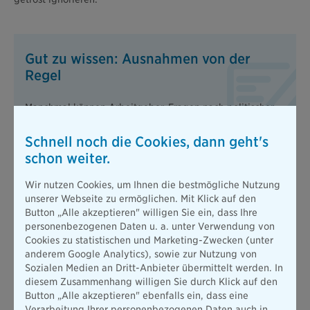
Gut zu wissen: Ausnahmen von der
Regel
Manchmal können Arbeitgeber-Fragen nach politischer
oder religiöser Ausrichtung auch legitim sein. Etwa dann,
wenn Sie sich bei einer kirchlichen Institution bewerben –
Schnell noch die Cookies, dann geht's
oder bei einer klar positionierten politischen Zeitschrift
schon weiter.
als Redakteur anheuern wollen. Sie merken: Zulässige
Ausnahmen von der Regel sind eher „speziell“.
Wir nutzen Cookies, um Ihnen die bestmögliche Nutzung
unserer Webseite zu ermöglichen. Mit Klick auf den
Button „Alle akzeptieren" willigen Sie ein, dass Ihre
personenbezogenen Daten u. a. unter Verwendung von
Cookies zu statistischen und Marketing-Zwecken (unter
Verbotene Arbeitgeber-Frage III: „Wie stehts denn um Ihre
anderem Google Analytics), sowie zur Nutzung von
Gesundheit?“
Sozialen Medien an Dritt-Anbieter übermittelt werden. In
Sie müssen ihrem potenziellen Arbeitgeber meistens keine
diesem Zusammenhang willigen Sie durch Klick auf den
Auskünfte über Gesundheitsbeschwerden geben. Dauer und
Button „Alle akzeptieren" ebenfalls ein, dass eine
Art vorausgegangener Erkrankungen sind ebenfalls kein
Verarbeitung Ihrer personenbezogenen Daten auch in