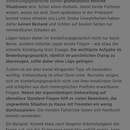
Vorstellungsgespräche sollten
grundsätzlich ehrliche
Situationen
sein. Schon allein deshalb, damit beide Parteien
wissen, woran sie sind. Denn spätestens in der Probezeit
kommt vieles ohnehin ans Licht. Grobe Unwahrheiten haben
daher
keinen Bestand
und richten auf beiden Seiten nur
vermeidbaren Schaden an.
Lügen haben daher im Vorstellungsgespräch nicht nur kurze
Beine, sondern mitunter sogar ernste Folgen – wie etwa die
schnelle Kündigung trotz Zusage.
Die wichtigste Aufgabe im
Bewerbungsgespräch, nämlich im persönlichen Dialog zu
überzeugen, sollte daher ohne Lüge gelingen.
Zudem ist ein eher banal klingender Tipp oft besonders
wichtig: Vorbereitung ist alles! Denn viele Recruiter zeigen
sich im Vorstellungsgespräch nicht von ihrer kreativsten Seite
und schöpfen aus dem immergleichen Portfolio erwartbarer
Fragen.
Neben der eigenständigen Vorbereitung auf
ebendiese Standard-Fragen hilft es vielen Bewerbern, die
ungewohnte Situation zu Hause mit Freunden ein wenig
durchzuspielen.
Die meisten Fallstricke lassen sich hierdurch
bereits vermeiden.
Ein Beispiel: Kommt etwa nach längerer Arbeitslosigkeit die
Frage auf, wie die Zeitspanne produktiv gefüllt wurde, kann