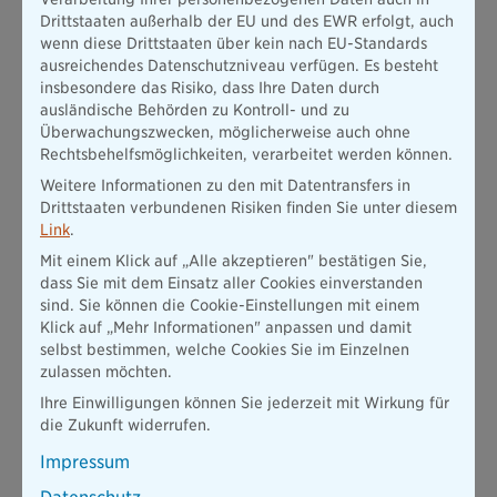
zulässiges Thema. Und sogar Fragen nach bekannten
Drittstaaten außerhalb der EU und des EWR erfolgt, auch
Krankheiten in der Familie sind tabu. Denn gerade letztere
wenn diese Drittstaaten über kein nach EU-Standards
könnten statistische Rückschlüsse zulassen. Bei Frauen gilt das
ausreichendes Datenschutzniveau verfügen. Es besteht
beispielsweise auch für familiäre Fälle von Brustkrebs.
insbesondere das Risiko, dass Ihre Daten durch
Anders stellt sich das Ganze dar, wenn die Fragen Ihre
ausländische Behörden zu Kontroll- und zu
Arbeitsfähigkeit betreffen – und damit Ihre Eignung für den
Überwachungszwecken, möglicherweise auch ohne
Job, für den Sie sich bewerben. Sind Sie als Friseur
Rechtsbehelfsmöglichkeiten, verarbeitet werden können.
beispielsweise gegen Haarfärbemittel allergisch, teilen Sie
Weitere Informationen zu den mit Datentransfers in
das Ihrem zukünftigen Arbeitgeber besser unverzüglich mit.
Drittstaaten verbundenen Risiken finden Sie unter diesem
Auch wenn Sie an einer ansteckenden Erkrankung leiden –die
Link
.
sogar Ihre Kollegen gefährden könnte – dürfen Sie das nicht
Mit einem Klick auf „Alle akzeptieren" bestätigen Sie,
verschweigen.
Mehr noch: In diesem Fall müssen Sie Ihren
dass Sie mit dem Einsatz aller Cookies einverstanden
zukünftigen Arbeitgeber sogar von selbst über die
sind. Sie können die Cookie-Einstellungen mit einem
potenzielle Gefahr informieren!
Klick auf „Mehr Informationen" anpassen und damit
Auch eine Behinderung darf im Übrigen (natürlich!) keine
selbst bestimmen, welche Cookies Sie im Einzelnen
Rolle spielen. Hier greift das Allgemeine
zulassen möchten.
Gleichbehandlungsgesetz (AGG). Können Sie nachweisen,
Ihre Einwilligungen können Sie jederzeit mit Wirkung für
aufgrund einer Behinderung diskriminiert worden zu sein,
die Zukunft widerrufen.
haben Sie sogar Anspruch auf Schadensersatz.
Impressum
Verbotene Arbeitgeber-Frage IV: „Wie steht es denn um Ihre
finanzielle Situation?“