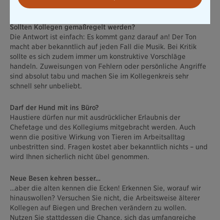
geben. Übertreiben Sie also nicht.
Sollten Kollegen gemaßregelt werden?
Die Antwort ist einfach: Es kommt ganz darauf an! Der Ton
macht aber bekanntlich auf jeden Fall die Musik. Bei Kritik
sollte es sich zudem immer um konstruktive Vorschläge
handeln. Zuweisungen von Fehlern oder persönliche Angriffe
sind absolut tabu und machen Sie im Kollegenkreis sehr
schnell sehr unbeliebt.
Darf der Hund mit ins Büro?
Haustiere dürfen nur mit ausdrücklicher Erlaubnis der
Chefetage und des Kollegiums mitgebracht werden. Auch
wenn die positive Wirkung von Tieren im Arbeitsalltag
unbestritten sind. Fragen kostet aber bekanntlich nichts – und
wird Ihnen sicherlich nicht übel genommen.
Neue Besen kehren besser…
…aber die alten kennen die Ecken! Erkennen Sie, worauf wir
hinauswollen? Versuchen Sie nicht, die Arbeitsweise älterer
Kollegen auf Biegen und Brechen verändern zu wollen.
Nutzen Sie stattdessen die Chance, sich das umfangreiche