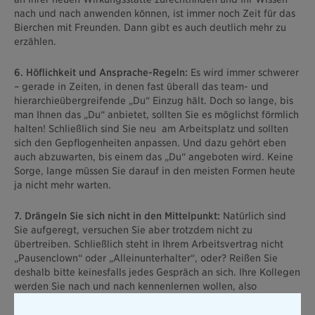
nach und nach anwenden können, ist immer noch Zeit für das
Bierchen mit Freunden. Dann gibt es auch deutlich mehr zu
erzählen.
6. Höflichkeit und Ansprache-Regeln:
Es wird immer schwerer
– gerade in Zeiten, in denen fast überall das team- und
hierarchieübergreifende „Du“ Einzug hält. Doch so lange, bis
man Ihnen das „Du“ anbietet, sollten Sie es möglichst förmlich
halten! Schließlich sind Sie neu am Arbeitsplatz und sollten
sich den Gepflogenheiten anpassen. Und dazu gehört eben
auch abzuwarten, bis einem das „Du“ angeboten wird. Keine
Sorge, lange müssen Sie darauf in den meisten Formen heute
ja nicht mehr warten.
7. Drängeln Sie sich nicht in den Mittelpunkt:
Natürlich sind
Sie aufgeregt, versuchen Sie aber trotzdem nicht zu
übertreiben. Schließlich steht in Ihrem Arbeitsvertrag nicht
„Pausenclown“ oder „Alleinunterhalter“, oder? Reißen Sie
deshalb bitte keinesfalls jedes Gespräch an sich. Ihre Kollegen
werden Sie nach und nach kennenlernen wollen, also
brauchen Sie (für gewöhnlich) keine Angst zu haben, Ihre
Mittagspausen allein zu verbringen.