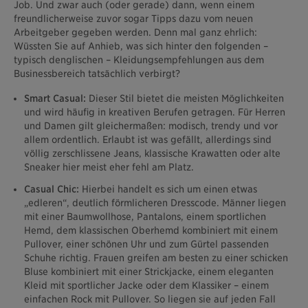
Job. Und zwar auch (oder gerade) dann, wenn einem
freundlicherweise zuvor sogar Tipps dazu vom neuen
Arbeitgeber gegeben werden. Denn mal ganz ehrlich:
Wüssten Sie auf Anhieb, was sich hinter den folgenden –
typisch denglischen – Kleidungsempfehlungen aus dem
Businessbereich tatsächlich verbirgt?
Smart Casual:
Dieser Stil bietet die meisten Möglichkeiten
und wird häufig in kreativen Berufen getragen. Für Herren
und Damen gilt gleichermaßen: modisch, trendy und vor
allem ordentlich. Erlaubt ist was gefällt, allerdings sind
völlig zerschlissene Jeans, klassische Krawatten oder alte
Sneaker hier meist eher fehl am Platz.
Casual Chic:
Hierbei handelt es sich um einen etwas
„edleren“, deutlich förmlicheren Dresscode. Männer liegen
mit einer Baumwollhose, Pantalons, einem sportlichen
Hemd, dem klassischen Oberhemd kombiniert mit einem
Pullover, einer schönen Uhr und zum Gürtel passenden
Schuhe richtig. Frauen greifen am besten zu einer schicken
Bluse kombiniert mit einer Strickjacke, einem eleganten
Kleid mit sportlicher Jacke oder dem Klassiker – einem
einfachen Rock mit Pullover. So liegen sie auf jeden Fall