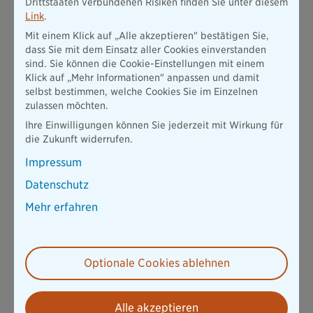
Drittstaaten verbundenen Risiken finden Sie unter diesem
erstes Feedback bitten, zeigen Sie Ihren Leistungswillen
Link
.
gegenüber den Kollegen und dem Chef. In diesem Zeitraum
haben Sie die erste Einarbeitung hinter sich und konnten sich
Mit einem Klick auf „Alle akzeptieren" bestätigen Sie,
vielleicht schon in aktuellen Projekten einbringen. Außerdem
dass Sie mit dem Einsatz aller Cookies einverstanden
können Sie auf diesem Weg ausloten, welche Erwartungen
sind. Sie können die Cookie-Einstellungen mit einem
schon in der Probezeit erfüllt werden sollten und gezielt
Klick auf „Mehr Informationen" anpassen und damit
darauf hinarbeiten.
selbst bestimmen, welche Cookies Sie im Einzelnen
zulassen möchten.
Der kleine Büro-Knigge mit allen wichtigen Fragen
Ihre Einwilligungen können Sie jederzeit mit Wirkung für
Sie haben die ersten Tage gut überstanden, haben sich mit
die Zukunft widerrufen.
Ihrem Team angefreundet und gehen in Ihrer Arbeit auf? Sehr
Impressum
schön, Sie sind auf dem richtigen Weg. Trotzdem gibt es noch
eine ganze Menge zu beachten. Wir zeigen, was alles dazu
Datenschutz
gehört!
Mehr erfahren
Private Päckchen ins Büro liefern lassen?
Solange der Chef es nicht verbietet, ist das zwar grundsätzlich
erlaubt. Fragen sollten Sie aber trotzdem. Schließlich
Optionale Cookies ablehnen
verbringen Sie die meiste Zeit des Tages im Büro, daher wird
niemand bei einem Päckchen mit den Augen rollen. Sobald
aber der Arbeitsalltag wegen ständiger Lieferungen
kontinuierlich unterbrochen wird, kann es schnell Ärger
Alle akzeptieren