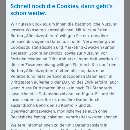
Schnell noch die Cookies, dann geht's
schon weiter.
8. Sparen Sie sich unpassende Beurteilungen:
Zu Beginn des
neuen Jobs haben Sie nur zwei Aufgaben: zuhören und
Wir nutzen Cookies, um Ihnen die bestmögliche Nutzung
zuhören! Kritische Kommentare zu Arbeitsabläufen, Kollegen
unserer Webseite zu ermöglichen. Mit Klick auf den
oder zur Chefetage sollten Sie sich unbedingt verkneifen.
Button „Alle akzeptieren" willigen Sie ein, dass Ihre
Nach der kurzen Zeit können Sie schließlich noch gar kein
personenbezogenen Daten u. a. unter Verwendung von
umfassendes Bild gewonnen haben. Lösungsvorschläge oder
Cookies zu statistischen und Marketing-Zwecken (unter
innovative Ideen bei Herausforderungen sind aber immer
anderem Google Analytics), sowie zur Nutzung von
willkommen. Schließlich möchte Ihr Vorgesetzter ja auch
Sozialen Medien an Dritt-Anbieter übermittelt werden. In
wissen, ob er sich mit der Wahl für Sie richtig entschieden hat.
diesem Zusammenhang willigen Sie durch Klick auf den
Button „Alle akzeptieren" ebenfalls ein, dass eine
9. Das Privatleben bleibt zu Hause:
Daddeln am Handy,
Verarbeitung Ihrer personenbezogenen Daten auch in
soziale Netzwerke und private Telefongespräche sind erstmal
Drittstaaten außerhalb der EU und des EWR erfolgt, auch
tabu. Das lenkt nur unnötig ab und gehört ohnehin nicht ins
wenn diese Drittstaaten über kein nach EU-Standards
Büro, sondern in den Feierabend. Auch die Kollegen sind sehr
ausreichendes Datenschutzniveau verfügen. Es besteht
glücklich, wenn sie nicht gleich an Tag zwei Ihr gesamtes
insbesondere das Risiko, dass Ihre Daten durch
Privatleben erzählt bekommen. Und auch mit
ausländische Behörden zu Kontroll- und zu
Kontaktanfragen über Facebook und Co. sollten Sie erstmal
Überwachungszwecken, möglicherweise auch ohne
warten.
Rechtsbehelfsmöglichkeiten, verarbeitet werden können.
Weitere Informationen zu den mit Datentransfers in
10. Bitten Sie um Feedback:
Wenn Sie nach 30 Tagen um ein