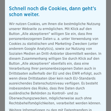
Formen der private
Schnell noch die Cookies, dann geht's
Pflegezusatzversicherung: Wie ergänzt sie
schon weiter.
die gesetzliche Pflegeversicherung?
Wir nutzen Cookies, um Ihnen die bestmögliche Nutzung
unserer Webseite zu ermöglichen. Mit Klick auf den
Eine private Pflegeversicherung kann dabei helfen, die
Button „Alle akzeptieren" willigen Sie ein, dass Ihre
finanzielle Lücke zwischen den Pflegekosten und den
personenbezogenen Daten u. a. unter Verwendung von
Leistungen der gesetzlichen Pflegeversicherung zu schließen.
Cookies zu statistischen und Marketing-Zwecken (unter
Je nach Bedarf kann eine der folgenden drei
Varianten einer
anderem Google Analytics), sowie zur Nutzung von
privaten Pflegeversicherung
für Sie sinnvoll sein:
Sozialen Medien an Dritt-Anbieter übermittelt werden. In
Pflegetagegeldversicherung
diesem Zusammenhang willigen Sie durch Klick auf den
Button „Alle akzeptieren" ebenfalls ein, dass eine
Pflegekostenversicherung
Verarbeitung Ihrer personenbezogenen Daten auch in
Drittstaaten außerhalb der EU und des EWR erfolgt, auch
Pflegerentenversicherung
wenn diese Drittstaaten über kein nach EU-Standards
ausreichendes Datenschutzniveau verfügen. Es besteht
Pflegetagegeldversicherung als beliebteste
insbesondere das Risiko, dass Ihre Daten durch
Pflegeversicherung
ausländische Behörden zu Kontroll- und zu
Besonders beliebt sind Versicherungen für ein
Überwachungszwecken, möglicherweise auch ohne
Pflegetagegeld, die dem oder der Betroffenen ein im Vorfeld
Rechtsbehelfsmöglichkeiten, verarbeitet werden können.
vereinbartes Tagegeld im Pflegefall zusichern. Der gezahlte
Weitere Informationen zu den mit Datentransfers in