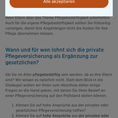
Alle akzeptieren
Wichtig: Sie können keine Pflegeversicherung für Ihre Eltern
abschließen. Es ist aber dringend geboten, dass Sie sich mit
Ihren Eltern über das Thema Pflegebedürftigkeit unterhalten.
Auch für die eigene Pflegebedürftigkeit sollten Sie frühzeitig
vorsorgen, damit Ihre Angehörigen nicht die Kosten für Ihre
Pflege übernehmen müssen.
Wann und für wen lohnt sich die private
Pflegeversicherung als Ergänzung zur
gesetzlichen?
Ob Sie im Alter
pflegebedürftig
sein werden, ob es Ihre Eltern
sind? Wir wissen es natürlich nicht. Statt dem Blick in die
Glaskugel wollen wir Ihnen zum Abschluss daher einige
Fragen an die Hand geben, mit denen Sie Ihren Bedarf an
einer Pflegeversicherung auf den Prüfstand stellen können.
Können Sie auf hohe Ansprüche aus der privaten oder
gesetzlichen Pflegeversicherung hoffen?
Können Sie auf
hohe Ansprüche
aus
der privaten oder