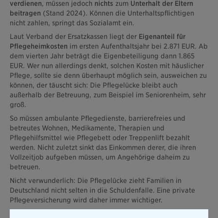
verdienen
, müssen jedoch
nichts
zum
Unterhalt der Eltern
beitragen
(Stand 2024). Können die Unterhaltspflichtigen
nicht zahlen, springt das Sozialamt ein.
Laut Verband der Ersatzkassen liegt der
Eigenanteil für
Pflegeheimkosten
im ersten Aufenthaltsjahr bei 2.871 EUR. Ab
dem vierten Jahr beträgt die Eigenbeteiligung dann 1.865
EUR. Wer nun allerdings denkt, solchen Kosten mit häuslicher
Pflege, sollte sie denn überhaupt möglich sein, ausweichen zu
können, der täuscht sich: Die Pflegelücke bleibt auch
außerhalb der Betreuung, zum Beispiel im Seniorenheim, sehr
groß.
So müssen ambulante Pflegedienste, barrierefreies und
betreutes Wohnen, Medikamente, Therapien und
Pflegehilfsmittel wie Pflegebett oder Treppenlift bezahlt
werden. Nicht zuletzt sinkt das Einkommen derer, die ihren
Vollzeitjob aufgeben müssen, um Angehörige daheim zu
betreuen.
Nicht verwunderlich: Die Pflegelücke zieht Familien in
Deutschland nicht selten in die Schuldenfalle. Eine private
Pflegeversicherung wird daher immer wichtiger.