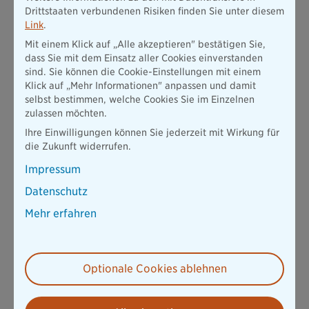
Tagessatz richtet sich nach dem jeweiligen Pflegegrad und
Drittstaaten verbundenen Risiken finden Sie unter diesem
kann bei entsprechenden Verträgen, frei genutzt werden.
Link
.
Etwa für die Unterstützung der Pflege zu Hause oder die
Kosten einer Pflegeeinrichtung. Hierfür gibt es auch staatlich
Mit einem Klick auf „Alle akzeptieren" bestätigen Sie,
geförderte Tarife.
dass Sie mit dem Einsatz aller Cookies einverstanden
sind. Sie können die Cookie-Einstellungen mit einem
Klick auf „Mehr Informationen" anpassen und damit
Pflegekostenversicherung
selbst bestimmen, welche Cookies Sie im Einzelnen
Bei der Pflegekostenversicherung zahlt der Versicherer nur
zulassen möchten.
nachgewiesene Pflegekosten, die in Ihren Eigenanteil fallen.
Ihre Einwilligungen können Sie jederzeit mit Wirkung für
Je nach abgeschlossener Pflegekostenversicherung werden
die Zukunft widerrufen.
die Kosten komplett, zur Hälfte oder bis zu einer vereinbarten
Höchstgrenze übernommen. Die Definition davon, was alles
Impressum
unter Pflegekosten fällt, findet sich meist im Katalog der
gesetzlichen Pflegeversicherung.
Datenschutz
Mehr erfahren
Pflegerentenversicherung
In die Pflegerentenversicherung fließen verglichen mit den
anderen Formen oft die höchsten Beiträge. Im Pflegefall
erhalten Sie entweder direkt die vereinbarte Leistung oder
Optionale Cookies ablehnen
die Rentenhöhe richtet sich nach der jeweiligen Pflegstufe.
Die Verträge in der Pflegerentenversicherung sind meist
aussetz- oder kündbar.