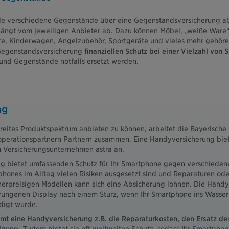
ele verschiedene Gegenstände über eine Gegenstandsversicherung a
hängt vom jeweiligen Anbieter ab. Dazu können Möbel, „weiße Ware
e, Kinderwagen, Angelzubehör, Sportgeräte und vieles mehr gehören
Gegenstandsversicherung
finanziellen Schutz bei einer Vielzahl von 
und Gegenstände notfalls ersetzt werden.
ng
reites Produktspektrum anbieten zu können, arbeitet die Bayerische
operationspartnern Partnern zusammen. Eine Handyversicherung biet
Versicherungsunternehmen astra an.
 bietet umfassenden Schutz für Ihr Smartphone gegen verschiedene 
phones im Alltag vielen Risiken ausgesetzt sind und Reparaturen oder
herpreisigen Modellen kann sich eine Absicherung lohnen. Die Handyv
ngenen Display nach einem Sturz, wenn Ihr Smartphone ins Wasser g
digt wurde.
mt eine Handyversicherung z.B. die Reparaturkosten, den Ersatz des