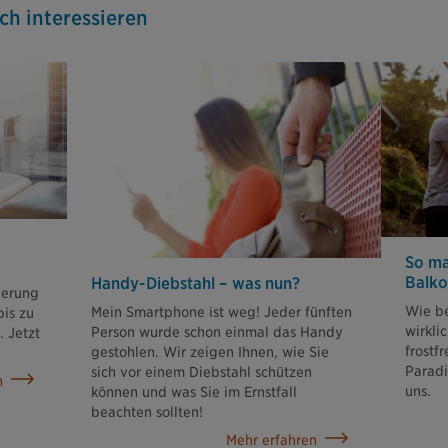
ch interessieren
So ma
Balko
Handy-Diebstahl – was nun?
herung
Wie b
Mein Smartphone ist weg! Jeder fünften
bis zu
wirkli
Person wurde schon einmal das Handy
 Jetzt
frostf
gestohlen. Wir zeigen Ihnen, wie Sie
Paradi
sich vor einem Diebstahl schützen
n
uns.
können und was Sie im Ernstfall
beachten sollten!
Mehr erfahren