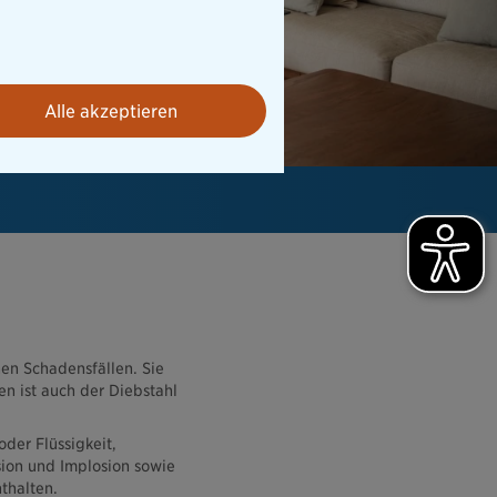
Alle akzeptieren
en Schadensfällen. Sie
en ist auch der Diebstahl
der Flüssigkeit,
sion und Implosion sowie
nthalten.