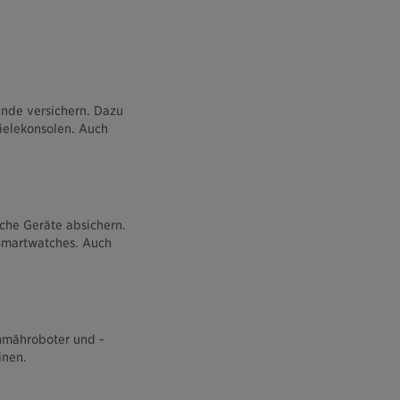
ände versichern. Dazu
ielekonsolen. Auch
sche Geräte absichern.
 Smartwatches. Auch
nmähroboter und -
inen.