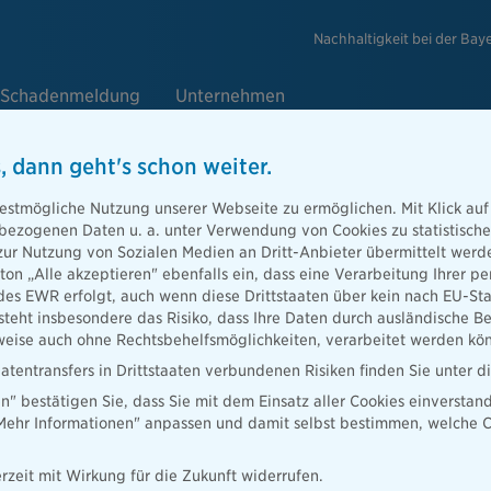
Nachhaltigkeit bei der Bay
Schadenmeldung
Unternehmen
, dann geht's schon weiter.
estmögliche Nutzung unserer Webseite zu ermöglichen. Mit Klick auf
g
enbezogenen Daten u. a. unter Verwendung von Cookies zu statistisc
zur Nutzung von Sozialen Medien an Dritt-Anbieter übermittelt we
tton „Alle akzeptieren" ebenfalls ein, dass eine Verarbeitung Ihrer
des EWR erfolgt, auch wenn diese Drittstaaten über kein nach EU-S
tvolle
teht insbesondere das Risiko, dass Ihre Daten durch ausländische Be
nt oder Uhren
ise auch ohne Rechtsbehelfsmöglichkeiten, verarbeitet werden kö
erstört wird,
atentransfers in Drittstaaten verbundenen Risiken finden Sie unter 
en" bestätigen Sie, dass Sie mit dem Einsatz aller Cookies einverstan
„Mehr Informationen" anpassen und damit selbst bestimmen, welche C
rzeit mit Wirkung für die Zukunft widerrufen.