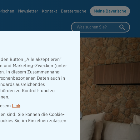
erischen
Newsletter
Kontakt
Beratersuche
Meine Bayerische
Was suchen Sie?
 den Button „Alle akzeptieren"
hen und Marketing-Zwecken (unter
rden. In diesem Zusammenhang
 personenbezogenen Daten auch in
tandards ausreichendes
hörden zu Kontroll- und zu
nnen.
diesem
Link
.
den sind. Sie können die Cookie-
ookies Sie im Einzelnen zulassen