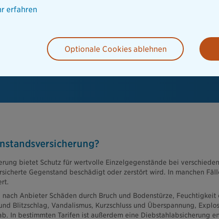
r erfahren
Optionale Cookies ablehnen
enstandsversicherung?
rung bietet Schutz für wertvolle Einzelgegenstände bei verschieden
versicherte Gegenstand beschädigt oder zerstört wird. In manchen Fäll
rt.
e nach Anbieter Schäden durch Bruch und Bodenstürze, Feuchtigkeit o
und Blitzschlag, Vandalismus, Kurzschluss und Überspannung, Explo
. In bestimmten Tarifen ist außerdem eine Diebstahlabsicherung e