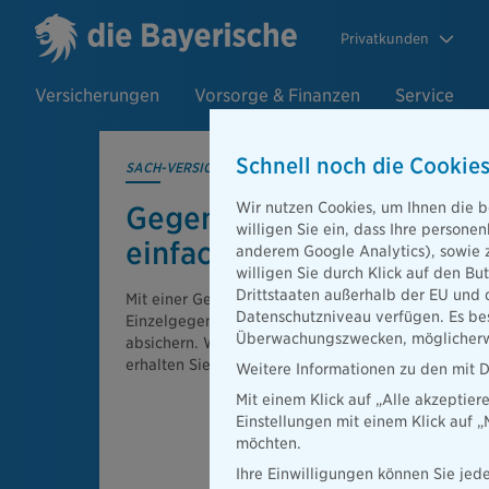
Privatkunden
Versicherungen
Vorsorge & Finanzen
Service
Schnell noch die Cookies
SACH-VERSICHERUNGEN
Wir nutzen Cookies, um Ihnen die b
Gegenstands­versi­cherun
willigen Sie ein, dass Ihre person
einfach erklärt
anderem Google Analytics), sowie 
willigen Sie durch Klick auf den Bu
Drittstaaten außerhalb der EU und 
Mit einer Gegenstandsversicherung können Sie wer
Datenschutzniveau verfügen. Es bes
Einzelgegenstände, z.B. Handys, Gaming-Equipme
Überwachungszwecken, möglicherwe
absichern. Wenn der Gegenstand beschädigt oder z
erhalten Sie eine Leistung.
Weitere Informationen zu den mit D
Mit einem Klick auf „Alle akzeptier
Einstellungen mit einem Klick auf 
möchten.
Ihre Einwilligungen können Sie jede