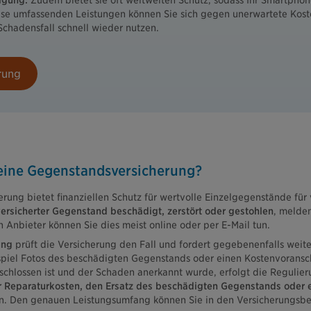
igung.
Zudem bietet sie oft weltweiten Schutz, sodass Ihr Smartpho
iese umfassenden Leistungen können Sie sich gegen unerwartete Kost
hadensfall schnell wieder nutzen.
rung
 eine Gegenstandsversicherung?
rung bietet finanziellen Schutz für wertvolle Einzelgegenstände für
ersicherter Gegenstand beschädigt, zerstört oder gestohlen
, melde
h Anbieter können Sie dies meist online oder per E-Mail tun.
ung
prüft die Versicherung den Fall und fordert gegebenenfalls weit
piel Fotos des beschädigten Gegenstands oder einen Kostenvoransch
chlossen ist und der Schaden anerkannt wurde, erfolgt die Regulie
Reparaturkosten, den Ersatz des beschädigten Gegenstands oder ei
. Den genauen Leistungsumfang können Sie in den Versicherungsbe