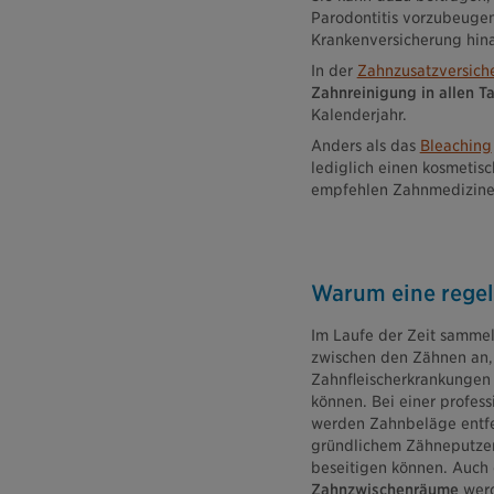
Parodontitis vorzubeugen
Krankenversicherung hina
In der
Zahnzusatzversich
Zahnreinigung in allen Ta
Kalenderjahr.
Anders als das
Bleaching
lediglich einen kosmetis
empfehlen Zahnmediziner
Warum eine regel
Im Laufe der Zeit sammel
zwischen den Zähnen an, 
Zahnfleischerkrankungen 
können. Bei einer profes
werden Zahnbeläge entfer
gründlichem Zähneputzen 
beseitigen können. Auch
Zahnzwischenräume
werd