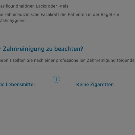
s flouridhaltigen Lacks oder -gels
e zahnmedizinische Fachkraft die Patienten in der Regel zur
 Zahnhygiene.
er Zahnreinigung zu beachten?
gebnis sollten Sie nach einer professionellen Zahnreinigung folgend
24 Stunden nach der Reinigung
Nikotin kann die f
tark färbende Lebensmittel und
verfärben. Daher ist es
de Lebensmittel
Keine Zigaretten
ee, Tee, Rotwein, Cola, dunkle
24 Stunden na
ren vermeiden. So beugen Sie
Zahnreini
Verfärbungen vor.