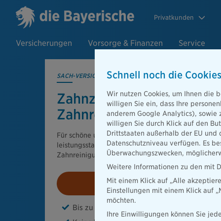
Privatkunden
Versicherungen
Vorsorge & Finanzen
Service
Schnell noch die Cookies
SACH-VERSICHERUNGEN
Wir nutzen Cookies, um Ihnen die b
Zahnzusatz­versicherung
willigen Sie ein, dass Ihre person
Zahnreinigung
anderem Google Analytics), sowie 
willigen Sie durch Klick auf den Bu
Drittstaaten außerhalb der EU und 
Für schöne und gesunde Zähne: Profitieren Sie vo
Datenschutzniveau verfügen. Es bes
leistungsstarken Zahnzusatztarifen für Ihre regelm
Überwachungszwecken, möglicherwe
Zahnreinigung!
Weitere Informationen zu den mit D
Mit einem Klick auf „Alle akzeptier
Beitrag berechnen
Einstellungen mit einem Klick auf 
möchten.
Bis zu 100% Leistungserstattung
Ihre Einwilligungen können Sie jede