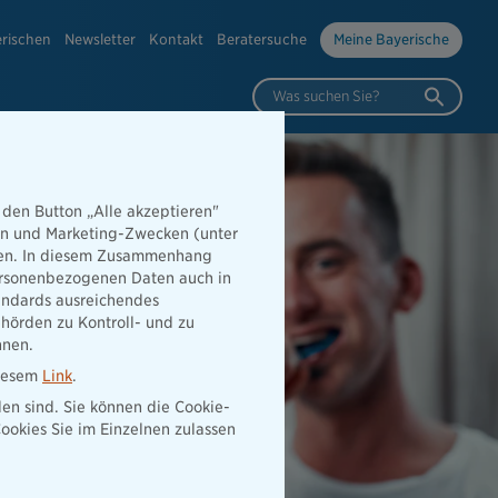
erischen
Newsletter
Kontakt
Beratersuche
Meine Bayerische
Was suchen Sie?
 den Button „Alle akzeptieren"
hen und Marketing-Zwecken (unter
rden. In diesem Zusammenhang
 personenbezogenen Daten auch in
tandards ausreichendes
hörden zu Kontroll- und zu
nnen.
diesem
Link
.
den sind. Sie können die Cookie-
ookies Sie im Einzelnen zulassen