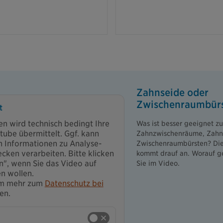
Zahnseide oder
Zwischenraum­bür
t
en wird technisch bedingt Ihre
Was ist besser geeignet z
tube übermittelt. Ggf. kann
Zahnzwischenräume, Zahn
h Informationen zu Analyse-
Zwischenraumbürsten? Die 
ken verarbeiten. Bitte klicken
kommt drauf an. Worauf g
en", wenn Sie das Video auf
Sie im Video.
n wollen.
 um mehr zum
Datenschutz bei
en.