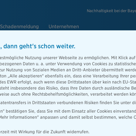
Nachhaltigkeit bei der Bay
Schadenmeldung
Unternehmen
, dann geht's schon weiter.
estmögliche Nutzung unserer Webseite zu ermöglichen. Mit Klick auf
enbezogenen Daten u. a. unter Verwendung von Cookies zu statistisc
zur Nutzung von Sozialen Medien an Dritt-Anbieter übermittelt we
tton „Alle akzeptieren" ebenfalls ein, dass eine Verarbeitung Ihrer
des EWR erfolgt, auch wenn diese Drittstaaten über kein nach EU-S
n unseren
teht insbesondere das Risiko, dass Ihre Daten durch ausländische Be
äßige
ise auch ohne Rechtsbehelfsmöglichkeiten, verarbeitet werden kö
atentransfers in Drittstaaten verbundenen Risiken finden Sie unter 
en" bestätigen Sie, dass Sie mit dem Einsatz aller Cookies einverstan
„Mehr Informationen" anpassen und damit selbst bestimmen, welche C
rzeit mit Wirkung für die Zukunft widerrufen.