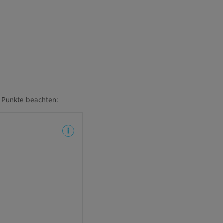
e Punkte beachten:
risch gereinigten Zähne
 ratsam, für mindestens
ch der professionellen
gung nicht zu rauchen.