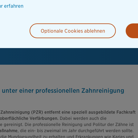
r erfahren
Optionale Cookies ablehnen
 unter einer professionellen Zahnreinigung
n Zahnreinigung (PZR) entfernt eine speziell ausgebildete Fachkraft
oberflächliche Verfärbungen.
Dabei werden auch die
 gereinigt. Die professionelle Reinigung und Politur der Zähne ist
maßnahme
, die ein- bis zweimal im Jahr durchgeführt werden sollte.
 die Mundgesundheit zu erhalten und Erkrankungen wie Karies und