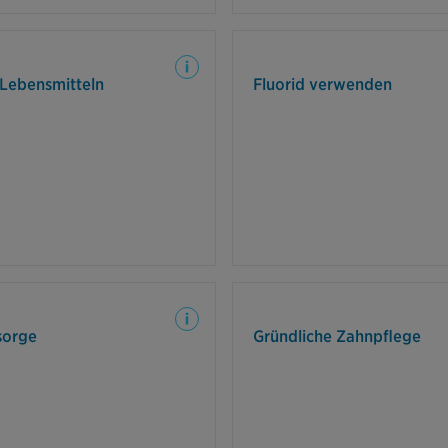
 der PZR ist der Zahnschmelz
Verwenden Sie fluorid
Verzichten Sie daher für einige
Mundspülungen, u
 Lebensmitteln
Fluorid verwenden
 stark saure Lebensmittel und
stärken und 
 B. Zitrusfrüchte und Essig, um
den Zahnschmelz zu schonen.
Sie die nächste professionelle
Setzen Sie auf eine g
 langfristig von den Vorteilen
indem Sie mind. zwe
sorge
Gründliche Zahnpflege
fitieren und Zahnerkrankungen
putzen. Verwenden Si
Sie sollte alle sechs bis zwölf
oder Inte
Monate erfolgen.
Zahnzwischenrä