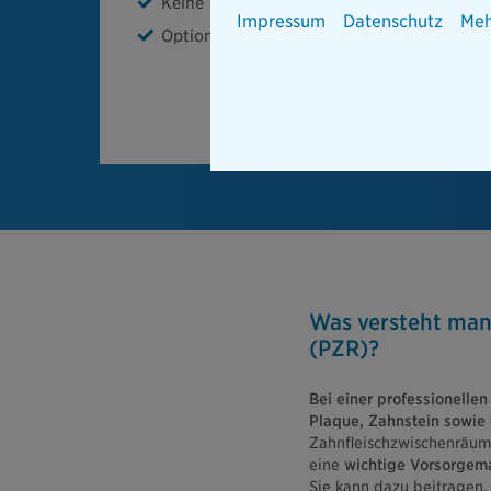
Keine Wartezeiten
Impressum
Datenschutz
Meh
Optional inklusive Bleaching
Was versteht man
(PZR)?
Bei einer professionelle
Plaque, Zahnstein sowie 
Zahnfleischzwischenräume
eine
wichtige Vorsorge
Sie kann dazu beitragen,