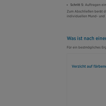
Schritt 5:
Auftragen eine
Zum Abschließen berät di
individuellen Mund- und
Was ist nach ein
Für ein bestmögliches Er
In den ersten 
sollten Sie s
Verzicht auf färben
Getränke wie Kaff
Säfte und Bee