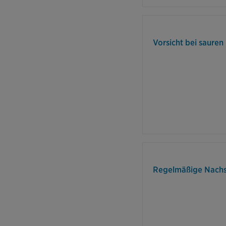
Nach
empfindlicher. 
Vorsicht bei sauren
Stunden auf
Getränke, wie z.
Planen 
Zahnreinigung, um
Regelmäßige Nach
zu pro
vorzubeugen. 