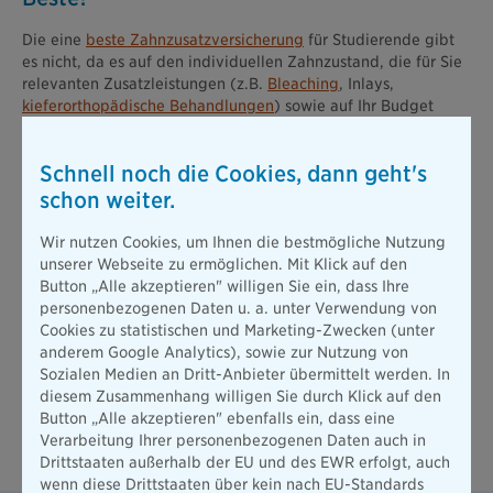
Die eine
beste Zahnzusatzversicherung
für Studierende gibt
es nicht, da es auf den individuellen Zahnzustand, die für Sie
relevanten Zusatzleistungen (z.B.
Bleaching
, Inlays,
kieferorthopädische Behandlungen
) sowie auf Ihr Budget
ankommt.
Nur mithilfe eines professionellen Zahnzusatzversicherung-
Schnell noch die Cookies, dann geht's
Tests kann aus den zahlreichen Tarif-Angeboten die beste
schon weiter.
Zahnzusatzversicherung für Ihre persönliche Bedürfnisse
gefunden werden. Denn sowohl der Leistungsumfang als auch
Wir nutzen Cookies, um Ihnen die bestmögliche Nutzung
der monatliche Beitrag der Tarife können sich erheblich
unserer Webseite zu ermöglichen. Mit Klick auf den
unterscheiden.
Button „Alle akzeptieren" willigen Sie ein, dass Ihre
personenbezogenen Daten u. a. unter Verwendung von
Cookies zu statistischen und Marketing-Zwecken (unter
Zur
anderem Google Analytics), sowie zur Nutzung von
Zahnzusatzversicherung
Sozialen Medien an Dritt-Anbieter übermittelt werden. In
diesem Zusammenhang willigen Sie durch Klick auf den
Button „Alle akzeptieren" ebenfalls ein, dass eine
Häufige Fragen zum Thema
Verarbeitung Ihrer personenbezogenen Daten auch in
Zahnzusatzversicherung für Studenten
Drittstaaten außerhalb der EU und des EWR erfolgt, auch
wenn diese Drittstaaten über kein nach EU-Standards