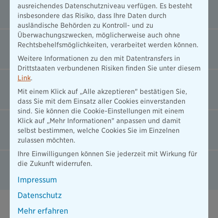
ausreichendes Datenschutzniveau verfügen. Es besteht
Wie oft wird eine Zahnreinigung bezahlt?
insbesondere das Risiko, dass Ihre Daten durch
ausländische Behörden zu Kontroll- und zu
Überwachungszwecken, möglicherweise auch ohne
Worauf sollten Studierende beim Abschluss einer
Rechtsbehelfsmöglichkeiten, verarbeitet werden können.
Zahnzusatzversicherung achten?
Weitere Informationen zu den mit Datentransfers in
Drittstaaten verbundenen Risiken finden Sie unter diesem
Link
.
Was sind typische Leistungen einer
Zahnzusatzversicherung für Studierende?
Mit einem Klick auf „Alle akzeptieren" bestätigen Sie,
dass Sie mit dem Einsatz aller Cookies einverstanden
sind. Sie können die Cookie-Einstellungen mit einem
Klick auf „Mehr Informationen" anpassen und damit
Was passiert nach dem Studium mit der
selbst bestimmen, welche Cookies Sie im Einzelnen
Zahnzusatzversicherung?
zulassen möchten.
Ihre Einwilligungen können Sie jederzeit mit Wirkung für
Kann ich trotz fehlender Zähne eine
die Zukunft widerrufen.
Zahnzusatzversicherung abschließen?
Impressum
Datenschutz
Mehr erfahren
Das könnte Sie auch interessieren