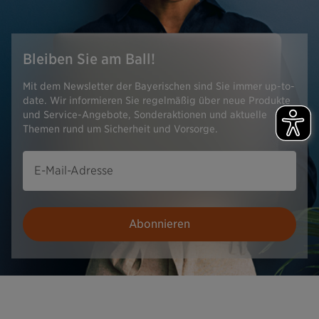
Bleiben Sie am Ball!
Mit dem Newsletter der Bayerischen sind Sie immer up-to-
date. Wir informieren Sie regelmäßig über neue Produkte
und Service-Angebote, Sonderaktionen und aktuelle
Themen rund um Sicherheit und Vorsorge.
E-Mail-Adresse
Abonnieren