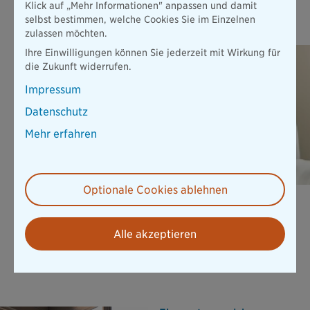
Klick auf „Mehr Informationen" anpassen und damit
Das könnte Sie auch interessieren
selbst bestimmen, welche Cookies Sie im Einzelnen
zulassen möchten.
Ihre Einwilligungen können Sie jederzeit mit Wirkung für
die Zukunft widerrufen.
Impressum
Datenschutz
Mehr erfahren
Optionale Cookies ablehnen
Unfallversicherung ExistenzBudget
Unsere Unfallversicherung INDIVIDUAL ist Ihr finanzielles
Alle akzeptieren
ExistenzBudget in einer Höhe von bis zu 10 Mio. € nach
einem Unfall - und das schon ab 9,41 € pro Monat.
Mehr erfahren