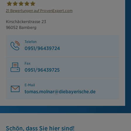
21
Bewertungen auf ProvenExpert.com
Tomas Molnar
Kirschäckerstrasse 23
96052 Bamberg
Telefon
0951/96439724
Fax
0951/96439725
E-Mail
tomas.molnar@diebayerische.de
Schön, dass Sie hier sind!