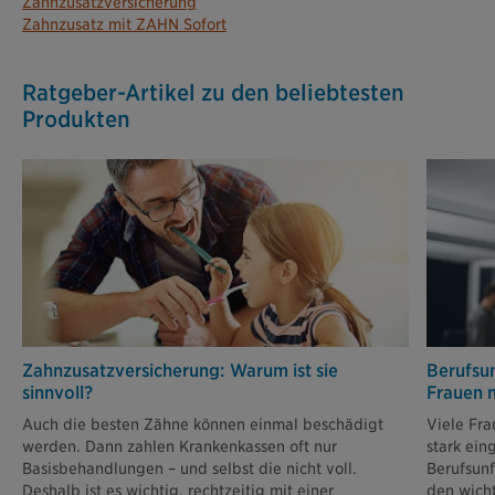
Zahnzusatzversicherung
Zahnzusatz mit ZAHN Sofort
Ratgeber-Artikel zu den beliebtesten
Produkten
Zahnzusatz­versiche­rung: Warum ist sie
Berufsun
sinnvoll?
Frauen m
Auch die besten Zähne können einmal beschädigt
Viele Fra
werden. Dann zahlen Krankenkassen oft nur
stark ein
Basisbehandlungen – und selbst die nicht voll.
Berufsunf
Deshalb ist es wichtig, rechtzeitig mit einer
den wich