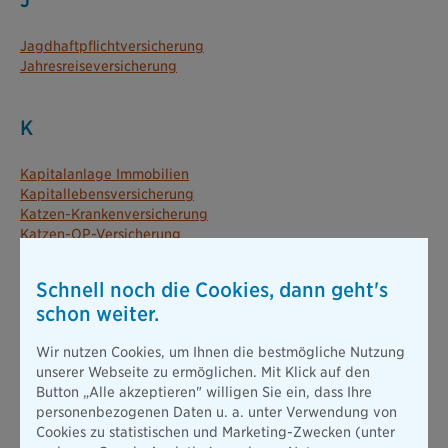
J
Jagdhaftpflichtversicherung
Jahresreiseversicherung
K
Kapitalanlage Immobilien
Kapitallebensversicherung
Katzen-Krankenversicherung
Katzen-OP-Versicherung
KlassikRente
Klassische Unfallversicherung
Schnell noch die Cookies, dann geht's
Kleintierversicherung
schon weiter.
Krankenhauszusatzversicherung
Krankentagegeld
Wir nutzen Cookies, um Ihnen die bestmögliche Nutzung
Krankenzusatzversicherung Ambulant
unserer Webseite zu ermöglichen. Mit Klick auf den
Krankenzusatzversicherung Stationär
Button „Alle akzeptieren" willigen Sie ein, dass Ihre
personenbezogenen Daten u. a. unter Verwendung von
M
Cookies zu statistischen und Marketing-Zwecken (unter