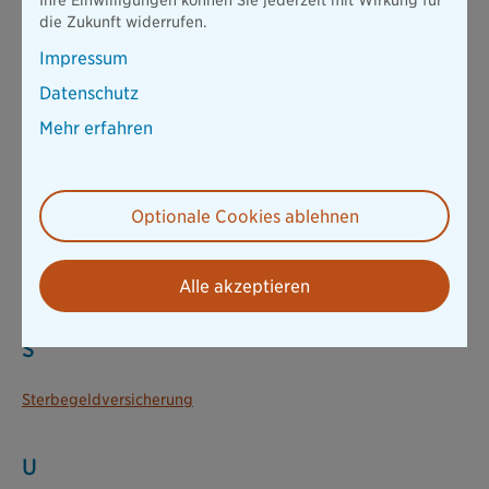
Ihre Einwilligungen können Sie jederzeit mit Wirkung für
plusrente
die Zukunft widerrufen.
PrimeHome-Police
Private Haftpflichtversicherung
Impressum
Private Krankenversicherung
Datenschutz
Mehr erfahren
R
Rechtsschutzversicherung
Optionale Cookies ablehnen
Reisekrankenversicherung
Reiserücktrittsversicherung
Riester-Rente
Risikolebensversicherung
Alle akzeptieren
S
Sterbegeldversicherung
U