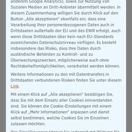
anderem Google Analytics), sowie zur Nutzung von
Sozialen Medien an Dritt-Anbieter übermittelt werden. In
Mopedversicherung
diesem Zusammenhang willigen Sie durch Klick auf den
Motorradversicherung
Button „Alle akzeptieren" ebenfalls ein, dass eine
Verarbeitung Ihrer personenbezogenen Daten auch in
Drittstaaten außerhalb der EU und des EWR erfolgt, auch
N
wenn diese Drittstaaten über kein nach EU-Standards
ausreichendes Datenschutzniveau verfügen. Es besteht
Notfall- und Unfall-Hilfe
insbesondere das Risiko, dass Ihre Daten durch
ausländische Behörden zu Kontroll- und zu
Überwachungszwecken, möglicherweise auch ohne
O
Rechtsbehelfsmöglichkeiten, verarbeitet werden können.
Weitere Informationen zu den mit Datentransfers in
Oldtimerversicherung
Drittstaaten verbundenen Risiken finden Sie unter diesem
Link
.
Mit einem Klick auf „Alle akzeptieren" bestätigen Sie,
P
dass Sie mit dem Einsatz aller Cookies einverstanden
sind. Sie können die Cookie-Einstellungen mit einem
Pflegemonatsgeld
Klick auf „Mehr Informationen" anpassen und damit
Pflegerentenversicherung
selbst bestimmen, welche Cookies Sie im Einzelnen
Pferdehaftpflicht
zulassen möchten.
Pferde-OP-Versicherung