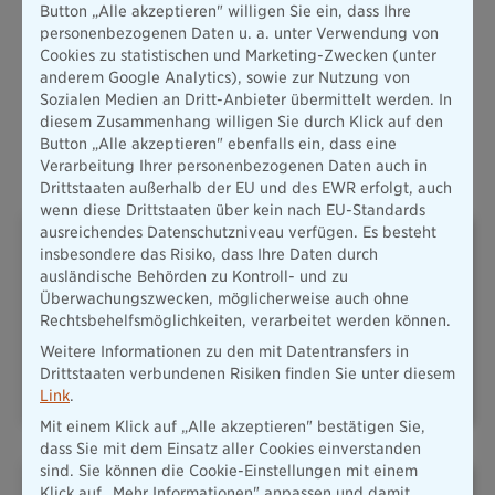
Button „Alle akzeptieren" willigen Sie ein, dass Ihre
Mehr erfahren
personenbezogenen Daten u. a. unter Verwendung von
Cookies zu statistischen und Marketing-Zwecken (unter
anderem Google Analytics), sowie zur Nutzung von
Alle Produkte
Sozialen Medien an Dritt-Anbieter übermittelt werden. In
diesem Zusammenhang willigen Sie durch Klick auf den
Button „Alle akzeptieren" ebenfalls ein, dass eine
Oft abgeschlossene Versicherungen
Verarbeitung Ihrer personenbezogenen Daten auch in
Drittstaaten außerhalb der EU und des EWR erfolgt, auch
wenn diese Drittstaaten über kein nach EU-Standards
ausreichendes Datenschutzniveau verfügen. Es besteht
insbesondere das Risiko, dass Ihre Daten durch
ausländische Behörden zu Kontroll- und zu
Überwachungszwecken, möglicherweise auch ohne
Rechtsbehelfsmöglichkeiten, verarbeitet werden können.
PLUSRENTE – DAS ADD-ON
HAFTPFLICHT
Weitere Informationen zu den mit Datentransfers in
FÜR IHRE
Drittstaaten verbundenen Risiken finden Sie unter diesem
ALTERSVORSORGE
Link
.
Mit einem Klick auf „Alle akzeptieren" bestätigen Sie,
dass Sie mit dem Einsatz aller Cookies einverstanden
sind. Sie können die Cookie-Einstellungen mit einem
Klick auf „Mehr Informationen" anpassen und damit