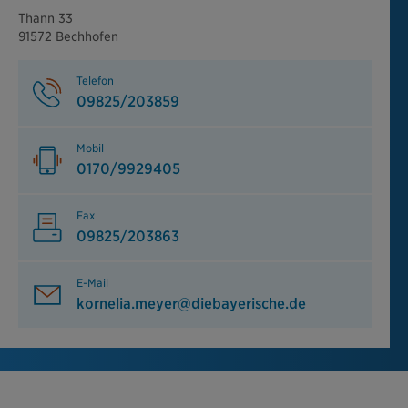
Thann 33
91572 Bechhofen
Telefon
09825/203859
Mobil
0170/9929405
Fax
09825/203863
E-Mail
kornelia.meyer@diebayerische.de