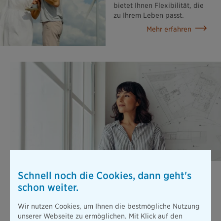
bietet Ihnen Flexibilität, die
zu Ihrem Leben passt.
Mehr erfahren
Berufsunfähigkeits­versicherung
Schnell noch die Cookies, dann geht's
schon weiter.
Stellen Sie sich vor, Sie können wegen einer Erkrankung oder
nach einem Unfall nicht mehr arbeiten. Die gesetzliche
Absicherung ist dann viel zu gering, um Ihren bisherigen
Wir nutzen Cookies, um Ihnen die bestmögliche Nutzung
Lebensstandard zu halten.
unserer Webseite zu ermöglichen. Mit Klick auf den