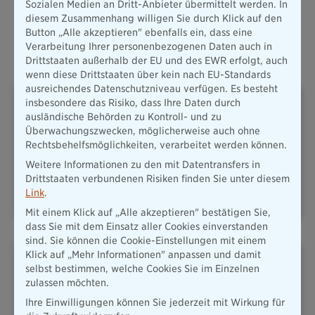
Sozialen Medien an Dritt-Anbieter übermittelt werden. In
Alle Produkte
diesem Zusammenhang willigen Sie durch Klick auf den
Button „Alle akzeptieren" ebenfalls ein, dass eine
Verarbeitung Ihrer personenbezogenen Daten auch in
Oft abgeschlossene Versicherungen
Drittstaaten außerhalb der EU und des EWR erfolgt, auch
wenn diese Drittstaaten über kein nach EU-Standards
ausreichendes Datenschutzniveau verfügen. Es besteht
insbesondere das Risiko, dass Ihre Daten durch
ausländische Behörden zu Kontroll- und zu
Überwachungszwecken, möglicherweise auch ohne
Rechtsbehelfsmöglichkeiten, verarbeitet werden können.
Weitere Informationen zu den mit Datentransfers in
PLUSRENTE – DAS ADD-ON
HAFTPFLICHT
FÜR IHRE
Drittstaaten verbundenen Risiken finden Sie unter diesem
ALTERSVORSORGE
Link
.
Mit einem Klick auf „Alle akzeptieren" bestätigen Sie,
dass Sie mit dem Einsatz aller Cookies einverstanden
sind. Sie können die Cookie-Einstellungen mit einem
Klick auf „Mehr Informationen" anpassen und damit
selbst bestimmen, welche Cookies Sie im Einzelnen
zulassen möchten.
Ihre Einwilligungen können Sie jederzeit mit Wirkung für