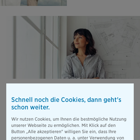
Berufsunfähigkeits­versicherung
Stellen Sie sich vor, Sie können wegen einer Erkrankung oder
Schnell noch die Cookies, dann geht's
nach einem Unfall nicht mehr arbeiten. Die gesetzliche
schon weiter.
Absicherung ist dann viel zu gering, um Ihren bisherigen
Lebensstandard zu halten.
Wir nutzen Cookies, um Ihnen die bestmögliche Nutzung
Mehr erfahren
unserer Webseite zu ermöglichen. Mit Klick auf den
Button „Alle akzeptieren" willigen Sie ein, dass Ihre
personenbezogenen Daten u. a. unter Verwendung von