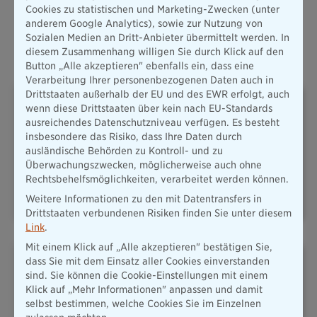
Alle Produkte
Cookies zu statistischen und Marketing-Zwecken (unter
anderem Google Analytics), sowie zur Nutzung von
Sozialen Medien an Dritt-Anbieter übermittelt werden. In
Oft abgeschlossene Versicherungen
diesem Zusammenhang willigen Sie durch Klick auf den
Button „Alle akzeptieren" ebenfalls ein, dass eine
Verarbeitung Ihrer personenbezogenen Daten auch in
Drittstaaten außerhalb der EU und des EWR erfolgt, auch
wenn diese Drittstaaten über kein nach EU-Standards
ausreichendes Datenschutzniveau verfügen. Es besteht
insbesondere das Risiko, dass Ihre Daten durch
ausländische Behörden zu Kontroll- und zu
Überwachungszwecken, möglicherweise auch ohne
PLUSRENTE – DAS ADD-ON
HAFTPFLICHT
FÜR IHRE
Rechtsbehelfsmöglichkeiten, verarbeitet werden können.
ALTERSVORSORGE
Weitere Informationen zu den mit Datentransfers in
Drittstaaten verbundenen Risiken finden Sie unter diesem
Link
.
Mit einem Klick auf „Alle akzeptieren" bestätigen Sie,
dass Sie mit dem Einsatz aller Cookies einverstanden
sind. Sie können die Cookie-Einstellungen mit einem
Klick auf „Mehr Informationen" anpassen und damit
selbst bestimmen, welche Cookies Sie im Einzelnen